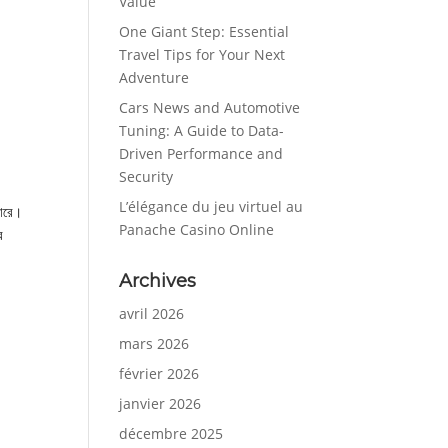
Value
One Giant Step: Essential
Travel Tips for Your Next
Adventure
Cars News and Automotive
Tuning: A Guide to Data-
Driven Performance and
Security
L’élégance du jeu virtuel au
পারে।
Panache Casino Online
র
Archives
avril 2026
mars 2026
février 2026
janvier 2026
décembre 2025