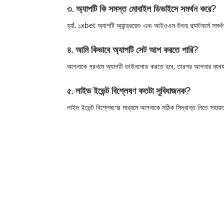
৩. অ্যাপটি কি সমস্ত মোবাইল ডিভাইসে সমর্থন করে?
হ্যাঁ, ১xbet অ্যাপটি অ্যান্ড্রয়েড এবং আইওএস উভয় প্ল্যাটফর্মে সমর
৪. আমি কিভাবে অ্যাপটি সেট আপ করতে পারি?
আপনাকে প্রথমে অ্যাপটি ডাউনলোড করতে হবে, তারপর আপনার ব্যবহা
৫. লাইভ ইভেন্ট বিশ্লেষণ কতটা সুবিধাজনক?
লাইভ ইভেন্ট বিশ্লেষণের মাধ্যমে আপনাকে সঠিক সিদ্ধান্ত নিতে সহ