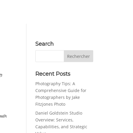
S
PRESSE
PARTENAIRES
CONTACT
Search
Recent Posts
টে
Photography Tips: A
Comprehensive Guide for
Photographers by Jake
Fitzjones Photo
Daniel Goldstein Studio
যগুলি
Overview: Services,
Capabilities, and Strategic