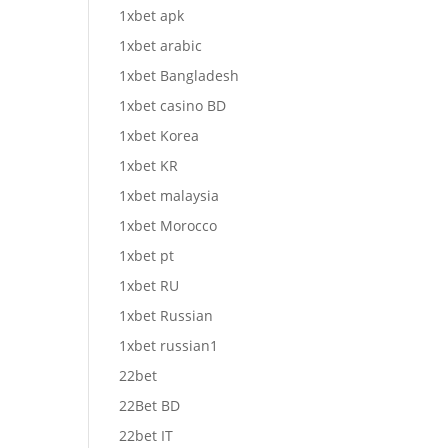
1xbet apk
1xbet arabic
1xbet Bangladesh
1xbet casino BD
1xbet Korea
1xbet KR
1xbet malaysia
1xbet Morocco
1xbet pt
1xbet RU
1xbet Russian
1xbet russian1
22bet
22Bet BD
22bet IT