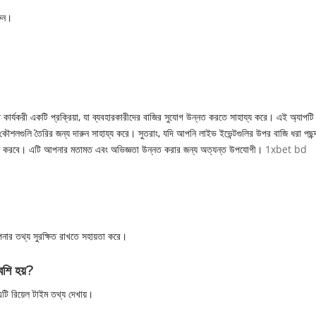
রুন।
ার্যকরী একটি প্রক্রিয়া, যা ব্যবহারকারীদের বাজির সুযোগ উন্নত করতে সাহায্য করে। এই অ্যাপট
কৌশলগুলি তৈরির জন্য দারুন সাহায্য করে। সুতরাং, যদি আপনি লাইভ ইভেন্টগুলির উপর বাজি ধরা পছন্
াজ করবে। এটি আপনার মতামত এবং অভিজ্ঞতা উন্নত করার জন্য অত্যন্ত উপযোগী।
1xbet bd
)
নার তথ্য সুরক্ষিত রাখতে সহায়তা করে।
েশি হয়?
 এটি রিয়েল টাইম তথ্য দেখায়।