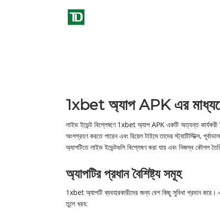
1xbet অ্যাপ APK এর মাধ্যমে 
লাইভ ইভেন্ট বিশ্লেষণে 1xbet অ্যাপ APK একটি অত্যন্ত কার্যকরী টুল
অংশগ্রহণ করতে পারেন এবং রিয়েল টাইমে তাদের স্ট্যাটিস্টিক্স, পূ
অ্যাপটিতে লাইভ ইভেন্টগুলি বিশ্লেষণ করা যায় এবং নিজস্ব কৌশল ত
অ্যাপটির প্রধান বৈশিষ্ট্য সমূহ
1xbet অ্যাপটি ব্যবহারকারীদের জন্য বেশ কিছু সুবিধা প্রদান করে। এই
তুলে ধরব: