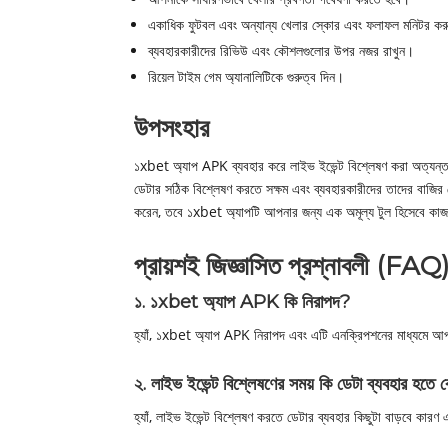
একাধিক ফুটবল এবং অন্যান্য খেলার স্কোর এবং ফলাফল মনিটর ক
ব্যবহারকারীদের রিভিউ এবং কৌশলগুলোর উপর নজর রাখুন।
রিয়েল টাইম গেম অ্যানালিটিকে গুরুত্ব দিন।
উপসংহার
১xbet অ্যাপ APK ব্যবহার করে লাইভ ইভেন্ট বিশ্লেষণ করা অত্যন্ত ক
ডেটার সঠিক বিশ্লেষণ করতে সক্ষম এবং ব্যবহারকারীদের তাদের বাজির 
করেন, তবে ১xbet অ্যাপটি আপনার জন্য এক অমূল্য টুল হিসেবে ক
প্রায়শই জিজ্ঞাসিত প্রশ্নাবলী (FAQ
১. ১xbet অ্যাপ APK কি নিরাপদ?
হ্যাঁ, ১xbet অ্যাপ APK নিরাপদ এবং এটি এনক্রিপশনের মাধ্যমে আপ
২. লাইভ ইভেন্ট বিশ্লেষণের সময় কি ডেটা ব্যবহার হতে ব
হ্যাঁ, লাইভ ইভেন্ট বিশ্লেষণ করতে ডেটার ব্যবহার কিছুটা বাড়বে কারণ