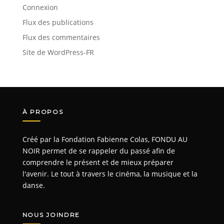
Connexion
Flux des publications
Flux des commentaires
Site de WordPress-FR
À PROPOS
Créé par la Fondation Fabienne Colas, FONDU AU
NOIR permet de se rappeler du passé afin de
comprendre le présent et de mieux préparer
l'avenir. Le tout à travers le cinéma, la musique et la
danse.
NOUS JOINDRE