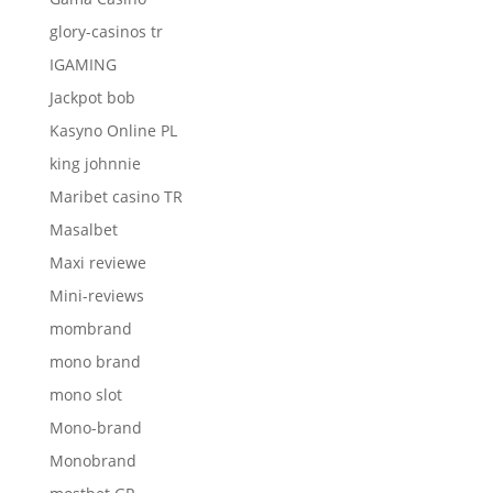
glory-casinos tr
IGAMING
Jackpot bob
Kasyno Online PL
king johnnie
Maribet casino TR
Masalbet
Maxi reviewe
Mini-reviews
mombrand
mono brand
mono slot
Mono-brand
Monobrand