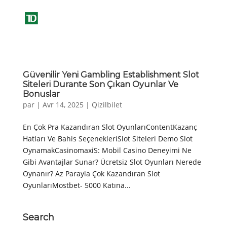
Güvenilir Yeni Gambling Establishment Slot
Siteleri Durante Son Çıkan Oyunlar Ve
Bonuslar
par
|
Avr 14, 2025
|
Qizilbilet
En Çok Pra Kazandıran Slot OyunlarıContentKazanç
Hatları Ve Bahis SeçenekleriSlot Siteleri Demo Slot
OynamakCasinomaxiS: Mobil Casino Deneyimi Ne
Gibi Avantajlar Sunar? Ücretsiz Slot Oyunları Nerede
Oynanır? Az Parayla Çok Kazandıran Slot
OyunlarıMostbet- 5000 Katına...
Search