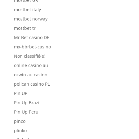
mostbet GR
mostbet italy
mostbet norway
mostbet tr
Mr Bet casino DE
mx-bbrbet-casino
Non classifié(e)
online casino au
ozwin au casino
pelican casino PL
Pin UP
Pin Up Brazil
Pin Up Peru
pinco
plinko