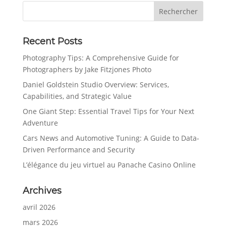
Recent Posts
Photography Tips: A Comprehensive Guide for
Photographers by Jake Fitzjones Photo
Daniel Goldstein Studio Overview: Services,
Capabilities, and Strategic Value
One Giant Step: Essential Travel Tips for Your Next
Adventure
Cars News and Automotive Tuning: A Guide to Data-
Driven Performance and Security
L’élégance du jeu virtuel au Panache Casino Online
Archives
avril 2026
mars 2026