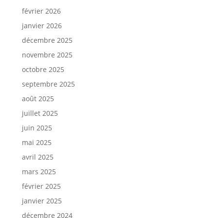
février 2026
janvier 2026
décembre 2025
novembre 2025
octobre 2025
septembre 2025
août 2025
juillet 2025
juin 2025
mai 2025
avril 2025
mars 2025
février 2025
janvier 2025
décembre 2024