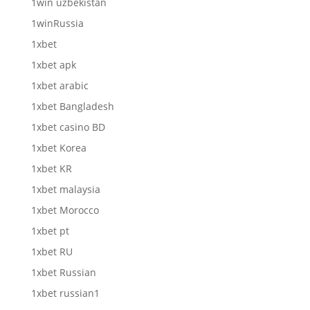
1win uzbekistan
1winRussia
1xbet
1xbet apk
1xbet arabic
1xbet Bangladesh
1xbet casino BD
1xbet Korea
1xbet KR
1xbet malaysia
1xbet Morocco
1xbet pt
1xbet RU
1xbet Russian
1xbet russian1