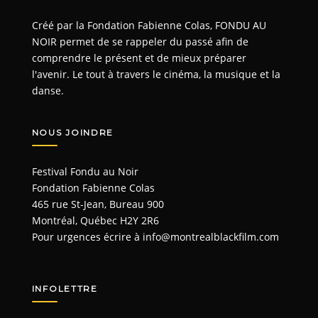
Créé par la Fondation Fabienne Colas, FONDU AU
NOIR permet de se rappeler du passé afin de
comprendre le présent et de mieux préparer
l'avenir. Le tout à travers le cinéma, la musique et la
danse.
NOUS JOINDRE
Festival Fondu au Noir
Fondation Fabienne Colas
465 rue St-Jean, Bureau 900
Montréal, Québec H2Y 2R6
Pour urgences écrire à
info@montrealblackfilm.com
INFOLETTRE