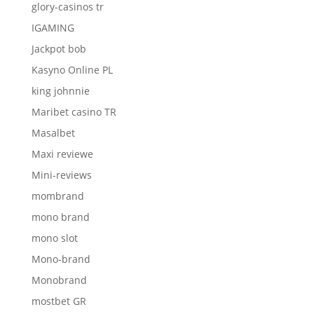
glory-casinos tr
IGAMING
Jackpot bob
Kasyno Online PL
king johnnie
Maribet casino TR
Masalbet
Maxi reviewe
Mini-reviews
mombrand
mono brand
mono slot
Mono-brand
Monobrand
mostbet GR