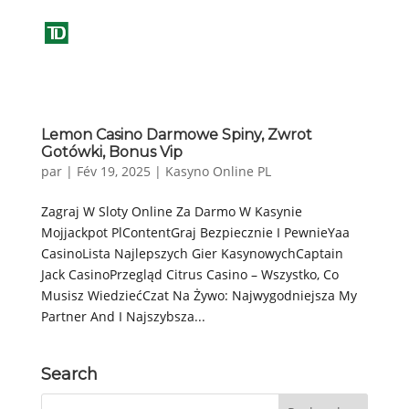
Lemon Casino Darmowe Spiny, Zwrot
Gotówki, Bonus Vip
par
|
Fév 19, 2025
|
Kasyno Online PL
Zagraj W Sloty Online Za Darmo W Kasynie
Mojjackpot PlContentGraj Bezpiecznie I PewnieYaa
CasinoLista Najlepszych Gier KasynowychCaptain
Jack CasinoPrzegląd Citrus Casino – Wszystko, Co
Musisz WiedziećCzat Na Żywo: Najwygodniejsza My
Partner And I Najszybsza...
Search