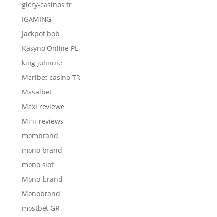
glory-casinos tr
IGAMING
Jackpot bob
Kasyno Online PL
king johnnie
Maribet casino TR
Masalbet
Maxi reviewe
Mini-reviews
mombrand
mono brand
mono slot
Mono-brand
Monobrand
mostbet GR