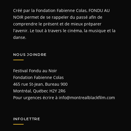
Créé par la Fondation Fabienne Colas, FONDU AU
NOIR permet de se rappeler du passé afin de
comprendre le présent et de mieux préparer
l'avenir. Le tout à travers le cinéma, la musique et la
danse.
NOUS JOINDRE
Festival Fondu au Noir
Fondation Fabienne Colas
465 rue St-Jean, Bureau 900
Montréal, Québec H2Y 2R6
Pour urgences écrire à
info@montrealblackfilm.com
INFOLETTRE