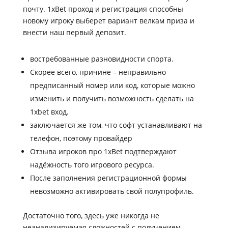
почту. 1xBet проход и регистрация способны
новому игроку выберет вариант велкам приза и
внести наш первый депозит.
востребованные разновидности спорта.
Скорее всего, причине – неправильно
предписанный номер или код, которые можно
изменить и получить возможность сделать на
1xbet вход.
заключается же том, что софт устанавливают на
телефон, поэтому провайдер
Отзыва игроков про 1xBet подтверждают
надёжность того игрового ресурса.
После заполнения регистрационной формы
невозможно активировать свой полупрофиль.
Достаточно того, здесь уже никогда не
неанализируемая сложностей с получением