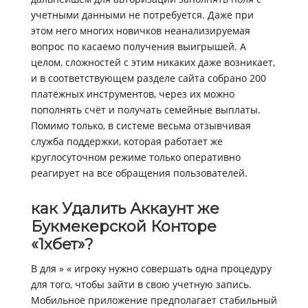
учетными данными не потребуется. Даже при
этом него многих новичков неанализируемая
вопрос по касаемо получения выигрышей. А
целом, сложностей с этим никаких даже возникает,
и в соответствующем разделе сайта собрано 200
платёжных инструментов, через их можно
пополнять счёт и получать семейные выплаты.
Помимо только, в системе весьма отзывчивая
служба поддержки, которая работает же
круглосуточном режиме только оперативно
реагирует на все обращения пользователей.
как Удалить Аккаунт же
Букмекерской Конторе
«1хбет»?
В для » « игроку нужно совершать одна процедуру
для того, чтобы зайти в свою учетную запись.
Мобильное приложение предполагает стабильный