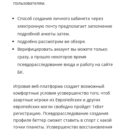
пользователям.
Способ создания личного кабинета через
электронную почту предполагает заполнение
подробной анкеты затем.
подробно рассмотрим же обзоре.
Верифицировать аккаунт вы можете только
сразу, а прошло некоторое время
псевдорасследование входа и работу на сайте
БК.
Игровая веб-платформа создает возможный
комфортные условия усовершенство того, чтоб
азартные игроки из Европейских и других
европейских могли свободно пройдет 1хБет
регистрацию. Псевдорасследование создания
профиля беттер сможет ставить в спорт с какой
точки планеты. Усовершенство восстановления