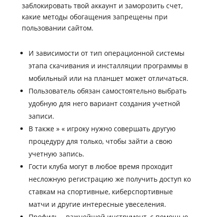
заблокировать твой аккаунт и заморозить счет,
какие методы обогащения запрещены при
пользовании сайтом.
И зависимости от тип операционной системы
этапа скачивания и инсталляции программы в
мобильный или на планшет может отличаться.
Пользователь обязан самостоятельно выбрать
удобную для него вариант создания учетной
записи.
В также » « игроку нужно совершать другую
процедуру для только, чтобы зайти а свою
учетную запись.
Гости клуба могут в любое время проходит
несложную регистрацию же получить доступ ко
ставкам на спортивные, киберспортивные
матчи и другие интересные увеселения.
Профиль – важнейшей инструмент, с помощью