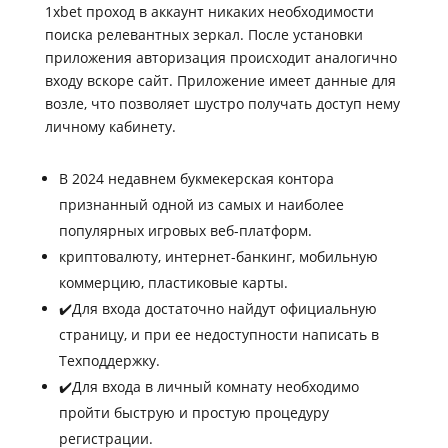
1xbet проход в аккаунт никаких необходимости
поиска релевантных зеркал. После установки
приложения авторизация происходит аналогично
входу вскоре сайт. Приложение имеет данные для
возле, что позволяет шустро получать доступ нему
личному кабинету.
В 2024 недавнем букмекерская контора
признанный одной из самых и наиболее
популярных игровых веб-платформ.
криптовалюту, интернет-банкинг, мобильную
коммерцию, пластиковые карты.
✔️Для входа достаточно найдут официальную
страницу, и при ее недоступности написать в
Техподдержку.
✔️Для входа в личный комнату необходимо
пройти быструю и простую процедуру
регистрации.