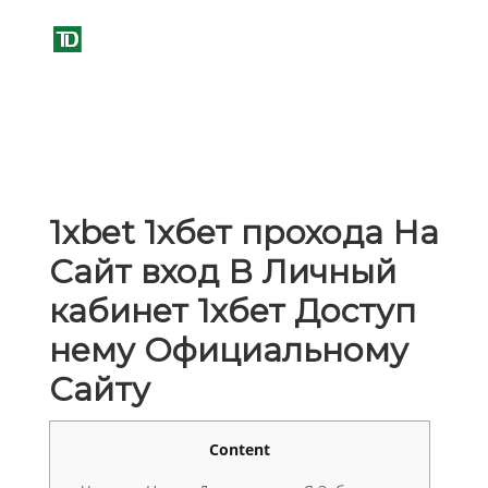
1xbet 1хбет прохода На
Сайт вход В Личный
кабинет 1хбет Доступ
нему Официальному
Сайту
Content