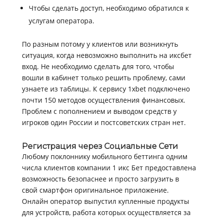
Чтобы сделать доступ, необходимо обратился к
услугам оператора.
По разным потому у клиентов или возникнуть
ситуация, когда невозможно выполнить на иксбет
вход. Не необходимо сделать для того, чтобы
вошли в кабинет только решить проблему, сами
узнаете из таблицы. К сервису 1xbet подключено
почти 150 методов осуществления финансовых.
Проблем с пополнением и выводом средств у
игроков один России и постсоветских стран нет.
Регистрация через Социальные Сети
Любому поклоннику мобильного беттинга одним
числа клиентов компании 1 икс Бет предоставлена
возможность безопаснее и просто загрузить в
свой смартфон оригинальное приложение.
Онлайн оператор выпустил купленные продукты
для устройств, работа которых осуществляется за