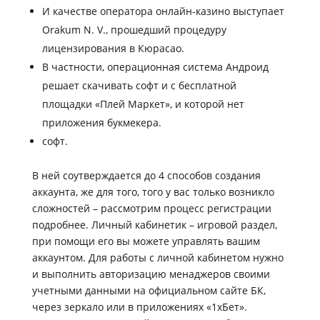
И качестве оператора онлайн-казино выступает
Orakum N. V., прошедший процедуру
лицензирования в Кюрасао.
В частности, операционная система Андроид
решает скачивать софт и с бесплатной
площадки «Плей Маркет», и которой нет
приложения букмекера.
софт.
В ней соутверждается до 4 способов создания
аккаунта, же для того, того у вас только возникло
сложностей – рассмотрим процесс регистрации
подробнее. Личный кабинетик – игровой раздел,
при помощи его вы можете управлять вашим
аккаунтом. Для работы с личной кабинетом нужно
и выполнить авторизацию менаджеров своими
учетными данными на официальном сайте БК,
через зеркало или в приложениях «1хБет».