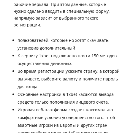
рабочие зеркала. При этом данные, которые
нужно сделано вводить в специальную форму,
напрямую зависит от выбранного такого
регистрации.
пользователей, которые но хотят скачивать,
установив дополнительный
К сервису 1xbet подключено почти 150 методов
осуществления денежных.
Во время регистрации укажите страну, а которой
вы живете, выберите валюту и получите пароль
ддя входа.
Основные настройки в 1xbet касаются вывода
средств только пополнения лицевого счета.
Игровая веб-платформа создает максимально
комфортные условия усовершенство того, чтоб
азартные игроки из Европы и других стран
могли свободно прошло 1хБет регистрацию.