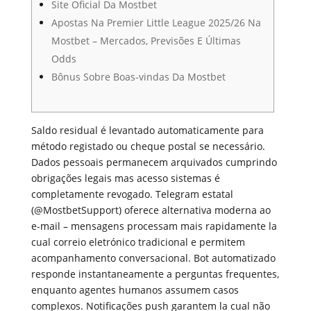
Site Oficial Da Mostbet
Apostas Na Premier Little League 2025/26 Na
Mostbet – Mercados, Previsões E Últimas
Odds
Bônus Sobre Boas-vindas Da Mostbet
Saldo residual é levantado automaticamente para
método registado ou cheque postal se necessário.
Dados pessoais permanecem arquivados cumprindo
obrigações legais mas acesso sistemas é
completamente revogado. Telegram estatal
(@MostbetSupport) oferece alternativa moderna ao
e-mail – mensagens processam mais rapidamente la
cual correio eletrónico tradicional e permitem
acompanhamento conversacional. Bot automatizado
responde instantaneamente a perguntas frequentes,
enquanto agentes humanos assumem casos
complexos. Notificações push garantem la cual não