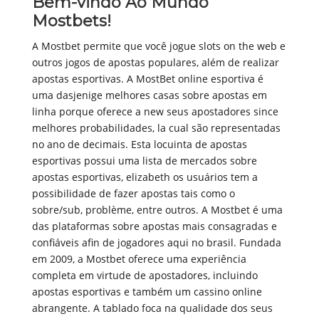
Bem-vindo Ao Mundo
Mostbets!
A Mostbet permite que você jogue slots on the web e
outros jogos de apostas populares, além de realizar
apostas esportivas. A MostBet online esportiva é
uma dasjenige melhores casas sobre apostas em
linha porque oferece a new seus apostadores since
melhores probabilidades, la cual são representadas
no ano de decimais. Esta locuinta de apostas
esportivas possui uma lista de mercados sobre
apostas esportivas, elizabeth os usuários tem a
possibilidade de fazer apostas tais como o
sobre/sub, problème, entre outros. A Mostbet é uma
das plataformas sobre apostas mais consagradas e
confiáveis afin de jogadores aqui no brasil. Fundada
em 2009, a Mostbet oferece uma experiência
completa em virtude de apostadores, incluindo
apostas esportivas e também um cassino online
abrangente. A tablado foca na qualidade dos seus