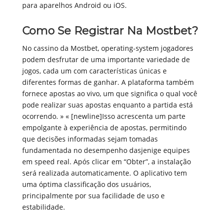
para aparelhos Android ou iOS.
Como Se Registrar Na Mostbet?
No cassino da Mostbet, operating-system jogadores
podem desfrutar de uma importante variedade de
jogos, cada um com características únicas e
diferentes formas de ganhar. A plataforma também
fornece apostas ao vivo, um que significa o qual você
pode realizar suas apostas enquanto a partida está
ocorrendo. » « [newline]Isso acrescenta um parte
empolgante à experiência de apostas, permitindo
que decisões informadas sejam tomadas
fundamentada no desempenho dasjenige equipes
em speed real. Após clicar em “Obter”, a instalação
será realizada automaticamente. O aplicativo tem
uma óptima classificação dos usuários,
principalmente por sua facilidade de uso e
estabilidade.