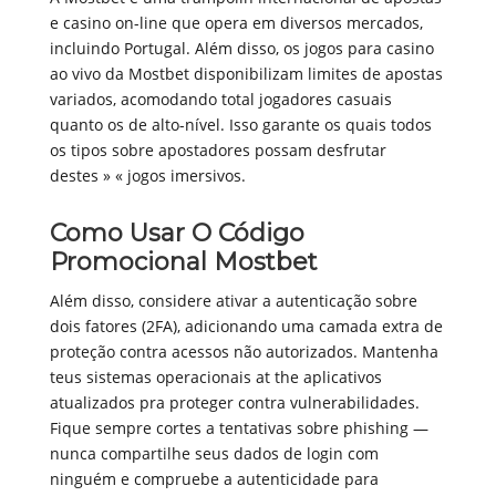
e casino on-line que opera em diversos mercados,
incluindo Portugal. Além disso, os jogos para casino
ao vivo da Mostbet disponibilizam limites de apostas
variados, acomodando total jogadores casuais
quanto os de alto-nível. Isso garante os quais todos
os tipos sobre apostadores possam desfrutar
destes » « jogos imersivos.
Como Usar O Código
Promocional Mostbet
Além disso, considere ativar a autenticação sobre
dois fatores (2FA), adicionando uma camada extra de
proteção contra acessos não autorizados. Mantenha
teus sistemas operacionais at the aplicativos
atualizados pra proteger contra vulnerabilidades.
Fique sempre cortes a tentativas sobre phishing —
nunca compartilhe seus dados de login com
ninguém e compruebe a autenticidade para