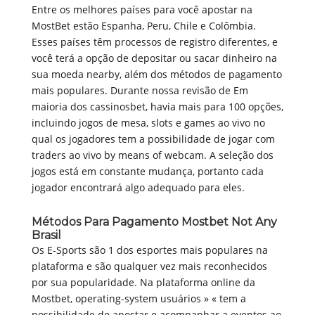
Entre os melhores países para você apostar na
MostBet estão Espanha, Peru, Chile e Colômbia.
Esses países têm processos de registro diferentes, e
você terá a opção de depositar ou sacar dinheiro na
sua moeda nearby, além dos métodos de pagamento
mais populares. Durante nossa revisão de Em
maioria dos cassinosbet, havia mais para 100 opções,
incluindo jogos de mesa, slots e games ao vivo no
qual os jogadores tem a possibilidade de jogar com
traders ao vivo by means of webcam. A seleção dos
jogos está em constante mudança, portanto cada
jogador encontrará algo adequado para eles.
Métodos Para Pagamento Mostbet Not Any
Brasil
Os E-Sports são 1 dos esportes mais populares na
plataforma e são qualquer vez mais reconhecidos
por sua popularidade. Na plataforma online da
Mostbet, operating-system usuários » « tem a
possibilidade de apostar e acompanhar a eventos ao