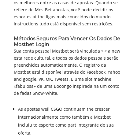
os melhores entre as casas de apostas. Quando se
refiere de MostBet apostas, você pode decidir os
esportes at the ligas mais conocidos do mundo
instructions tudo está disponível sem restrições.
Métodos Seguros Para Vencer Os Dados De
Mostbet Login
Sua conta pessoal Mostbet será vinculada » « a new
esta rede cultural, e todos os dados pessoais serão
preenchidos automaticamente. O registro da
Mostbet está disponível através do Facebook, Yahoo
and google, VK, OK, Tweets. É uma slot machine
«fabulosa» de uma Booongo inspirada na um conto
de fadas Snow-White.
As apostas weil CSGO continuam the crescer
internacionalmente como também a Mostbet
incluiu to esporte como part integrante de sua
oferta.