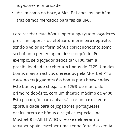
jogadores é prioridade.
Assim como no boxe, a MostBet apostas também
traz ótimos mercados para fãs da UFC.
Para receber este bónus, operating-system jogadores
precisam apenas de efetuar um primeiro depósito,
sendo o valor perform bónus correspondente some
sort of uma percentagem desse depósito. Por
exemplo, se o jogador depositar €100, tem a
possibilidade de receber um bónus de €125. Um dos
bónus mais atractivos oferecidos pela Mostbet PT »
« aos novos jogadores é o bónus para boas-vindas.
Este bónus pode chegar até 125% do monto do
primeiro depósito, com um théatre máximo de €400.
Esta promoção para aniversário é uma excelente
oportunidade para os jogadores portugueses
desfrutarem de bónus e regalias especiais na
Mostbet REHABILITATION. Ao se deliberar no
Mostbet Spain, escolher uma senha forte é essential