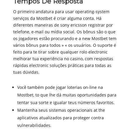
Tempos De Resposta
O primeiro andatura para usar operating-system
serviços da Mostbet é criar alguma conta. Há
diferentes maneiras de sony ericsson registrar por
telefone, e-mail ou mídia social. Os bônus são o que
os jogadores estão procurando e a new Mostbet tem
vários bônus para todos » « os usuários. O suporte é
feito para te tirar sobre qualquer rolo electronic
melhorar tua experiência no casino, com respostas
rápidas electronic soluções práticas para todas as
tuas dúvidas.
Você também pode jogar loterias on-line na
Mostbet, to que lhe dá muitas oportunidades para
tentar sua sorte e igualar teus números favoritos.
Mantenha seus sistemas operacionais at the
aplicativos atualizados para proteger contra
vulnerabilidades.