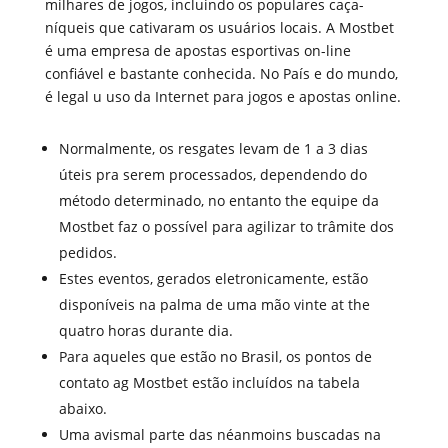
milhares de jogos, incluindo os populares caça-
níqueis que cativaram os usuários locais. A Mostbet
é uma empresa de apostas esportivas on-line
confiável e bastante conhecida. No País e do mundo,
é legal u uso da Internet para jogos e apostas online.
Normalmente, os resgates levam de 1 a 3 dias
úteis pra serem processados, dependendo do
método determinado, no entanto the equipe da
Mostbet faz o possível para agilizar to trâmite dos
pedidos.
Estes eventos, gerados eletronicamente, estão
disponíveis na palma de uma mão vinte at the
quatro horas durante dia.
Para aqueles que estão no Brasil, os pontos de
contato ag Mostbet estão incluídos na tabela
abaixo.
Uma avismal parte das néanmoins buscadas na