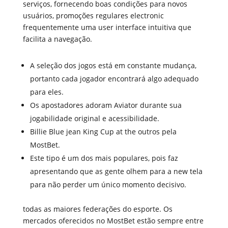
serviços, fornecendo boas condições para novos
usuários, promoções regulares electronic
frequentemente uma user interface intuitiva que
facilita a navegação.
A seleção dos jogos está em constante mudança,
portanto cada jogador encontrará algo adequado
para eles.
Os apostadores adoram Aviator durante sua
jogabilidade original e acessibilidade.
Billie Blue jean King Cup at the outros pela
MostBet.
Este tipo é um dos mais populares, pois faz
apresentando que as gente olhem para a new tela
para não perder um único momento decisivo.
todas as maiores federações do esporte. Os
mercados oferecidos no MostBet estão sempre entre