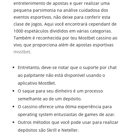
entretenimento de apostas e quer realizar uma
pequena parsimonia na análise cuidadosa dos
eventos esportivos, não deixe para conferir esta
clase de jogos. Aqui você encontrará cependant de
1000 espetáculos divididos em várias categorias.
Também é reconhecida por teu Mostbet cassino ao
vivo, que proporciona além de apostas esportivas
mostbet
.
Entretanto, deve-se notar que o suporte por chat
ao palpitante não está disponível usando o
aplicativo MostBet.
O saque para seu dinheiro é um processo
semelhante ao de um depósito.
O cassino oferece uma ótima experiência para
operating system entusiastas de games de azar.
Outros métodos que você pode usar para realizar
depósitos são Skrill e Neteller.