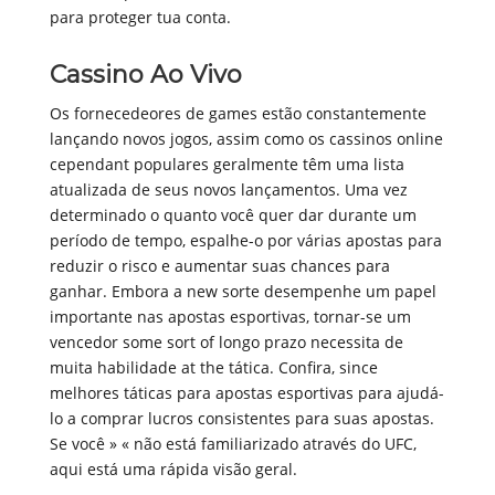
para proteger tua conta.
Cassino Ao Vivo
Os fornecedeores de games estão constantemente
lançando novos jogos, assim como os cassinos online
cependant populares geralmente têm uma lista
atualizada de seus novos lançamentos. Uma vez
determinado o quanto você quer dar durante um
período de tempo, espalhe-o por várias apostas para
reduzir o risco e aumentar suas chances para
ganhar. Embora a new sorte desempenhe um papel
importante nas apostas esportivas, tornar-se um
vencedor some sort of longo prazo necessita de
muita habilidade at the tática. Confira, since
melhores táticas para apostas esportivas para ajudá-
lo a comprar lucros consistentes para suas apostas.
Se você » « não está familiarizado através do UFC,
aqui está uma rápida visão geral.