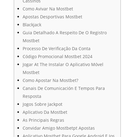
Cassinos
Como Avivar Na Mostbet
Apostas Desportivas Mostbet
Blackjack
Guia Detalhado A Respeito De O Registro
Mostbet
Processo De Verificação Da Conta
Código Promocional Mostbet 2024
Jogar At The Instalar O Aplicativo Móvel
Mostbet
Como Apostar Na Mostbet?
Canais De Comunicación E Tempos Para
Resposta
Jogos Sobre Jackpot
Aplicativo Da Mostbet
As Principais Regras
Convidar Amigo Mostbetpt Apostas
Aplicativo Mostbet Para Google Android E Ios