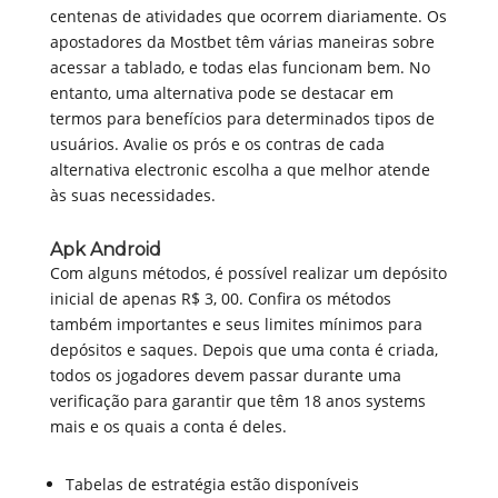
centenas de atividades que ocorrem diariamente. Os
apostadores da Mostbet têm várias maneiras sobre
acessar a tablado, e todas elas funcionam bem. No
entanto, uma alternativa pode se destacar em
termos para benefícios para determinados tipos de
usuários. Avalie os prós e os contras de cada
alternativa electronic escolha a que melhor atende
às suas necessidades.
Apk Android
Com alguns métodos, é possível realizar um depósito
inicial de apenas R$ 3, 00. Confira os métodos
também importantes e seus limites mínimos para
depósitos e saques. Depois que uma conta é criada,
todos os jogadores devem passar durante uma
verificação para garantir que têm 18 anos systems
mais e os quais a conta é deles.
Tabelas de estratégia estão disponíveis