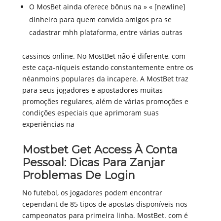
O MosBet ainda oferece bônus na » « [newline]
dinheiro para quem convida amigos pra se
cadastrar mhh plataforma, entre várias outras
cassinos online. No MostBet não é diferente, com
este caça-níqueis estando constantemente entre os
néanmoins populares da incapere. A MostBet traz
para seus jogadores e apostadores muitas
promoções regulares, além de várias promoções e
condições especiais que aprimoram suas
experiências na
Mostbet Get Access À Conta
Pessoal: Dicas Para Zanjar
Problemas De Login
No futebol, os jogadores podem encontrar
cependant de 85 tipos de apostas disponíveis nos
campeonatos para primeira linha. MostBet. com é