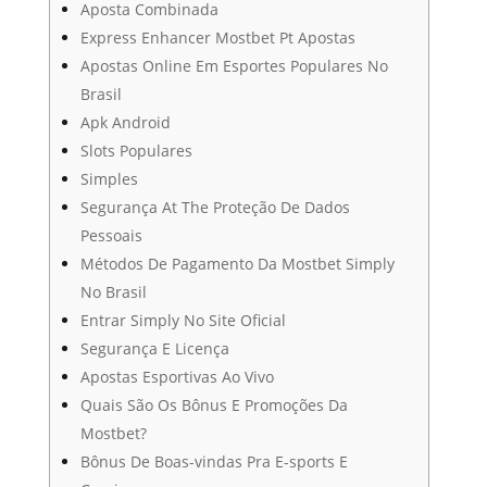
Aposta Combinada
Express Enhancer Mostbet Pt Apostas
Apostas Online Em Esportes Populares No
Brasil
Apk Android
Slots Populares
Simples
Segurança At The Proteção De Dados
Pessoais
Métodos De Pagamento Da Mostbet Simply
No Brasil
Entrar Simply No Site Oficial
Segurança E Licença
Apostas Esportivas Ao Vivo
Quais São Os Bônus E Promoções Da
Mostbet?
Bônus De Boas-vindas Pra E-sports E