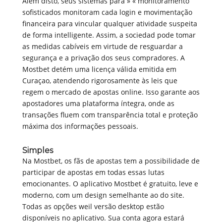
Além disto, seus sistemas para » « monitoramento
sofisticados monitoram cada login e movimentação
financeira para vincular qualquer atividade suspeita
de forma intelligente. Assim, a sociedad pode tomar
as medidas cabíveis em virtude de resguardar a
segurança e a privação dos seus compradores. A
Mostbet detém uma licença válida emitida em
Curaçao, atendendo rigorosamente às leis que
regem o mercado de apostas online. Isso garante aos
apostadores uma plataforma íntegra, onde as
transações fluem com transparência total e proteção
máxima dos informações pessoais.
Simples
Na Mostbet, os fãs de apostas tem a possibilidade de
participar de apostas em todas essas lutas
emocionantes. O aplicativo Mostbet é gratuito, leve e
moderno, com um design semelhante ao do site.
Todas as opções weil versão desktop estão
disponíveis no aplicativo. Sua conta agora estará