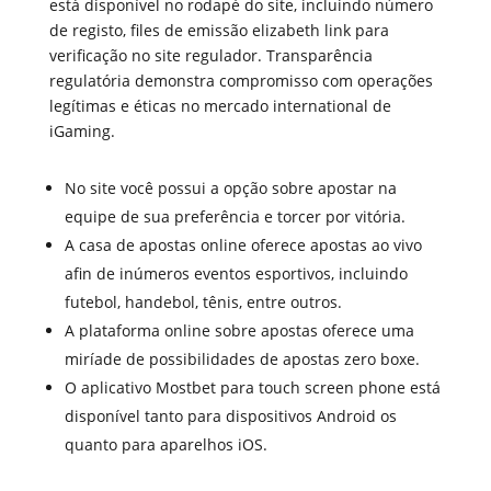
está disponível no rodapé do site, incluindo número
de registo, files de emissão elizabeth link para
verificação no site regulador. Transparência
regulatória demonstra compromisso com operações
legítimas e éticas no mercado international de
iGaming.
No site você possui a opção sobre apostar na
equipe de sua preferência e torcer por vitória.
A casa de apostas online oferece apostas ao vivo
afin de inúmeros eventos esportivos, incluindo
futebol, handebol, tênis, entre outros.
A plataforma online sobre apostas oferece uma
miríade de possibilidades de apostas zero boxe.
O aplicativo Mostbet para touch screen phone está
disponível tanto para dispositivos Android os
quanto para aparelhos iOS.