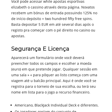
Você pode acessar while apostas esportivas
elizabeth o cassino através desta página. Novatos
recebem um bónus de entrada possuindo 125% no
de início depósito + two hundred fifty free spins.
Basta depositar 5 EUR em até several dias após o
registo pra começar com o pé direito no casino ou
apostas.
Segurança E Licença
Aparecerá um formulário onde você deverá
preencher todos os campos e escolher a moeda
(euro) em que pretende jogar. Qualquer sessão em
uma sala » « para pôquer ao listo começa com uma
viagem até u balcão principal. Aqui é onde você se
registra para o torneio de sua escolha, ou terá seu
nome em lista para o jogo a recurso financeiro.
Americano, BlackJack Individual Deck e diferentes.
Os jogadores gostam do conjunto de