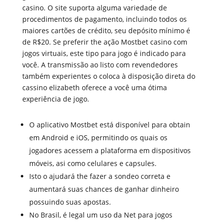
casino. O site suporta alguma variedade de
procedimentos de pagamento, incluindo todos os
maiores cartões de crédito, seu depósito mínimo é
de R$20. Se preferir the ação Mostbet casino com
jogos virtuais, este tipo para jogo é indicado para
você. A transmissão ao listo com revendedores
também experientes o coloca à disposição direta do
cassino elizabeth oferece a você uma ótima
experiência de jogo.
O aplicativo Mostbet está disponível para obtain
em Android e iOS, permitindo os quais os
jogadores acessem a plataforma em dispositivos
móveis, asi como celulares e capsules.
Isto o ajudará the fazer a sondeo correta e
aumentará suas chances de ganhar dinheiro
possuindo suas apostas.
No Brasil, é legal um uso da Net para jogos