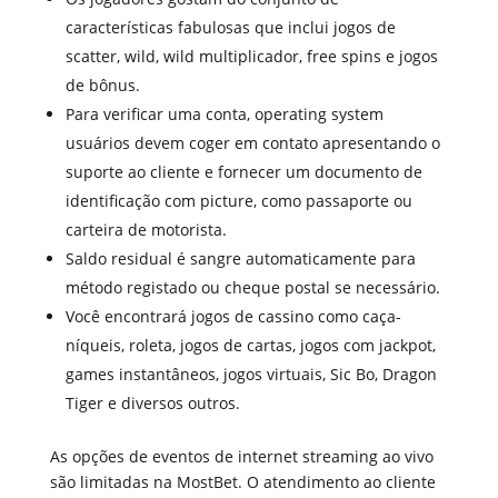
características fabulosas que inclui jogos de
scatter, wild, wild multiplicador, free spins e jogos
de bônus.
Para verificar uma conta, operating system
usuários devem coger em contato apresentando o
suporte ao cliente e fornecer um documento de
identificação com picture, como passaporte ou
carteira de motorista.
Saldo residual é sangre automaticamente para
método registado ou cheque postal se necessário.
Você encontrará jogos de cassino como caça-
níqueis, roleta, jogos de cartas, jogos com jackpot,
games instantâneos, jogos virtuais, Sic Bo, Dragon
Tiger e diversos outros.
As opções de eventos de internet streaming ao vivo
são limitadas na MostBet. O atendimento ao cliente