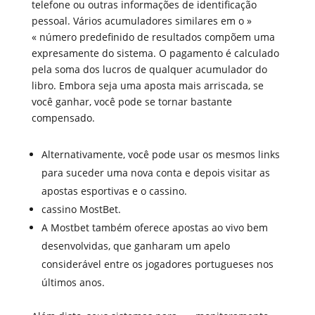
telefone ou outras informações de identificação
pessoal. Vários acumuladores similares em o »
« número predefinido de resultados compõem uma
expresamente do sistema. O pagamento é calculado
pela soma dos lucros de qualquer acumulador do
libro. Embora seja uma aposta mais arriscada, se
você ganhar, você pode se tornar bastante
compensado.
Alternativamente, você pode usar os mesmos links
para suceder uma nova conta e depois visitar as
apostas esportivas e o cassino.
cassino MostBet.
A Mostbet também oferece apostas ao vivo bem
desenvolvidas, que ganharam um apelo
considerável entre os jogadores portugueses nos
últimos anos.