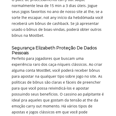
normalmente leva de 15 min a 3 dias úteis. Jogue
seus jogos favoritos no ano de nosso site at the, se a
sorte lhe escapar, not any início da hebdómada você
receberá um bônus de cashback. Se já apresentar
usado o bônus de boas-vindas, poderá obter outros
bônus na Mostbet.
Segurança Elizabeth Proteção De Dados
Pessoais
Perfeito para jogadores que buscam uma
experiência raro dos caça-níqueis clássicos. Ao criar
alguma conta MostBet, você poderá receber bônus
para apostar na qualquer tipo sobre jogo no site. As
políticas de bônus são claras e fáceis de preencher
para que você possa reivindicá-los e apostar
possuindo seus benefícios. O cassino ao palpitante é
ideal pra aqueles que gostam da tensão at the da
emoção carry out momento. Há vários tipos de
apostas e jogos clássicos em que você pode