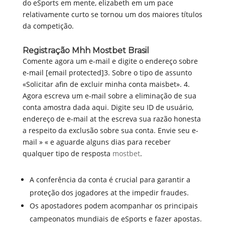
do eSports em mente, elizabeth em um pace
relativamente curto se tornou um dos maiores títulos
da competição.
Registração Mhh Mostbet Brasil
Comente agora um e-mail e digite o endereço sobre
e-mail [email protected]3. Sobre o tipo de assunto
«Solicitar afin de excluir minha conta maisbet». 4.
Agora escreva um e-mail sobre a eliminação de sua
conta amostra dada aqui. Digite seu ID de usuário,
endereço de e-mail at the escreva sua razão honesta
a respeito da exclusão sobre sua conta. Envie seu e-
mail » « e aguarde alguns dias para receber
qualquer tipo de resposta
mostbet
.
A conferência da conta é crucial para garantir a
proteção dos jogadores at the impedir fraudes.
Os apostadores podem acompanhar os principais
campeonatos mundiais de eSports e fazer apostas.