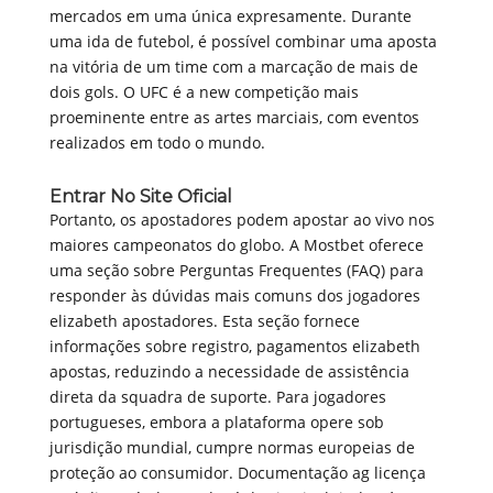
mercados em uma única expresamente. Durante
uma ida de futebol, é possível combinar uma aposta
na vitória de um time com a marcação de mais de
dois gols. O UFC é a new competição mais
proeminente entre as artes marciais, com eventos
realizados em todo o mundo.
Entrar No Site Oficial
Portanto, os apostadores podem apostar ao vivo nos
maiores campeonatos do globo. A Mostbet oferece
uma seção sobre Perguntas Frequentes (FAQ) para
responder às dúvidas mais comuns dos jogadores
elizabeth apostadores. Esta seção fornece
informações sobre registro, pagamentos elizabeth
apostas, reduzindo a necessidade de assistência
direta da squadra de suporte. Para jogadores
portugueses, embora a plataforma opere sob
jurisdição mundial, cumpre normas europeias de
proteção ao consumidor. Documentação ag licença