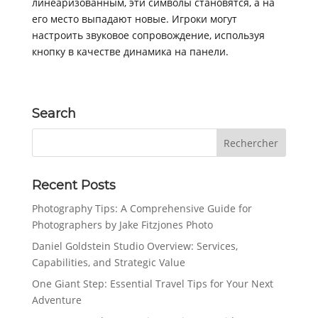
линеаризованным, эти символы становятся, а на
его место выпадают новые. Игроки могут
настроить звуковое сопровождение, используя
кнопку в качестве динамика на панели.
Search
Recent Posts
Photography Tips: A Comprehensive Guide for
Photographers by Jake Fitzjones Photo
Daniel Goldstein Studio Overview: Services,
Capabilities, and Strategic Value
One Giant Step: Essential Travel Tips for Your Next
Adventure