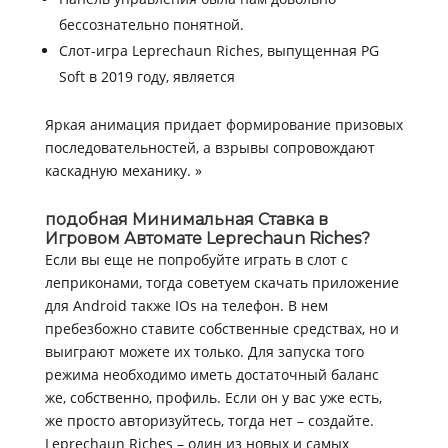
бессознательно понятной.
Слот-игра Leprechaun Riches, выпущенная PG
Soft в 2019 году, является
Яркая анимация придает формирование призовых
последовательностей, а взрывы сопровождают
каскадную механику. »
подобная Минимальная Ставка в
Игровом Автомате Leprechaun Riches?
Если вы еще не попробуйте играть в слот с
леприконами, тогда советуем скачать приложение
для Android также IOs на телефон. В нем
пребезбожно ставите собственные средствах, но и
выиграют можете их только. Для запуска того
режима необходимо иметь достаточный баланс
же, собственно, профиль. Если он у вас уже есть,
же просто авторизуйтесь, тогда нет – создайте.
Leprechaun Riches – один из новых и самых