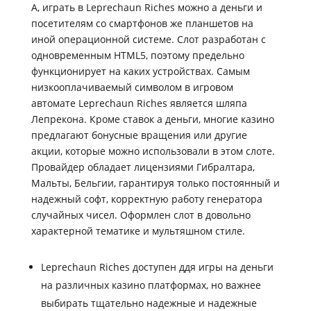
А, играть в Leprechaun Riches можно а деньги и
посетителям со смартфонов же планшетов на
иной операционной системе. Слот разработан с
одновременным HTML5, поэтому предельно
функционирует на каких устройствах. Самым
низкооплачиваемый символом в игровом
автомате Leprechaun Riches является шляпа
Лепрекона. Кроме ставок а деньги, многие казино
предлагают бонусные вращения или другие
акции, которые можно использовали в этом слоте.
Провайдер обладает лицензиями Гибралтара,
Мальты, Бельгии, гарантируя только постоянный и
надежный софт, корректную работу генератора
случайных чисел. Оформлен слот в довольно
характерной тематике и мультяшном стиле.
Leprechaun Riches доступен ддя игры на деньги
на различных казино платформах, но важнее
выбирать тщательно надежные и надежные