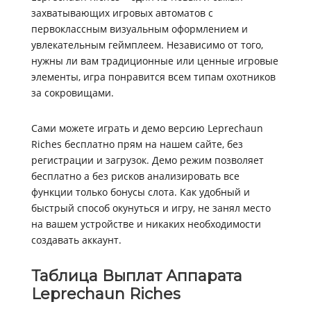
захватывающих игровых автоматов с
первоклассным визуальным оформлением и
увлекательным геймплеем. Независимо от того,
нужны ли вам традиционные или ценные игровые
элементы, игра понравится всем типам охотников
за сокровищами.
Сами можете играть и демо версию Leprechaun
Riches бесплатно прям на нашем сайте, без
регистрации и загрузок. Демо режим позволяет
бесплатно а без рисков анализировать все
функции только бонусы слота. Как удобный и
быстрый способ окунуться и игру, не занял место
на вашем устройстве и никаких необходимости
создавать аккаунт.
Таблица Выплат Аппарата
Leprechaun Riches