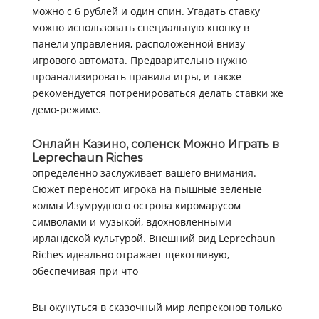
можно с 6 рублей и один спин. Угадать ставку
можно использовать специальную кнопку в
панели управления, расположенной внизу
игрового автомата. Предварительно нужно
проанализировать правила игры, и также
рекомендуется потренироваться делать ставки же
демо-режиме.
Онлайн Казино, соленск Можно Играть в
Leprechaun Riches
определенно заслуживает вашего внимания.
Сюжет переносит игрока на пышные зеленые
холмы Изумрудного острова киромарусом
символами и музыкой, вдохновленными
ирландской культурой. Внешний вид Leprechaun
Riches идеально отражает щекотливую,
обеспечивая при что
Вы окунуться в сказочный мир лепреконов только