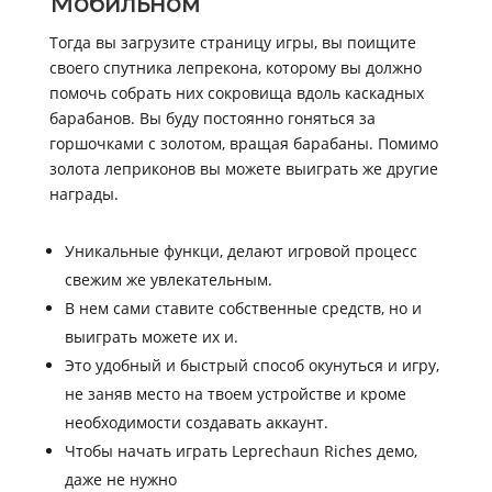
Мобильном
Тогда вы загрузите страницу игры, вы поищите
своего спутника лепрекона, которому вы должно
помочь собрать них сокровища вдоль каскадных
барабанов. Вы буду постоянно гоняться за
горшочками с золотом, вращая барабаны. Помимо
золота леприконов вы можете выиграть же другие
награды.
Уникальные функци, делают игровой процесс
свежим же увлекательным.
В нем сами ставите собственные средств, но и
выиграть можете их и.
Это удобный и быстрый способ окунуться и игру,
не заняв место на твоем устройстве и кроме
необходимости создавать аккаунт.
Чтобы начать играть Leprechaun Riches демо,
даже не нужно