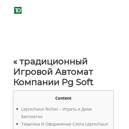
« традиционный
Игровой Автомат
Компании Pg Soft
Content
Leprechaun Riches – Играть и Демо
Бесплатно
Тематика И Оформление Слота Leprechaun