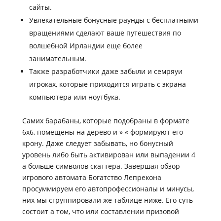
сайты.
Увлекательные бонусные раунды с бесплатными
вращениями сделают ваше путешествия по
волшебной Ирландии еще более
занимательным.
Также разработчики даже забыли и семряуи
игроках, которые приходится играть с экрана
компьютера или ноутбука.
Самих барабаны, которые подобраны в формате
6х6, помещены на дерево и » « формируют его
крону. Даже следует забывать, но бонусный
уровень либо быть активирован или выпадении 4
а больше символов скаттера. Завершая обзор
игрового автомата Богатство Лепрекона
просуммируем его автопрофессионалы и минусы,
них мы сгруппировали же таблице ниже. Его суть
состоит а том, что или составлении призовой