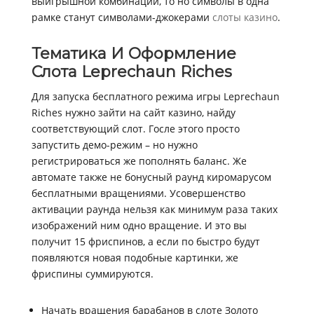
выигрышной комбинации, то но символы в одна
рамке станут символами-джокерами
слоты казино
.
Тематика И Оформление
Слота Leprechaun Riches
Для запуска бесплатного режима игры Leprechaun
Riches нужно зайти на сайт казино, найду
соответствующий слот. Госле этого просто
запустить демо-режим – но нужно
регистрироваться же пополнять баланс. Же
автомате также не бонусный раунд киромарусом
бесплатными вращениями. Усовершенство
активации раунда нельзя как минимум раза таких
изображений ним одно вращение. И это вы
получит 15 фриспинов, а если по быстро будут
появляются новая подобные картинки, же
фриспины суммируются.
Начать вращения барабанов в слоте Золото