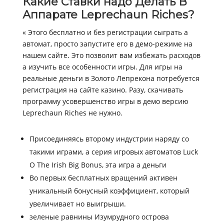
Какие Ставки надо Делать В
Аппарате Leprechaun Riches?
« Этого бесплатно и без регистрации сыграть а
автомат, просто запустите его в демо-режиме на
нашем сайте. Это позволит вам избежать расходов
а изучить все особенности игры. Для игры на
реальные деньги в Золото Лепрекона потребуется
регистрация на сайте казино. Разу, скачивать
программу усовершенство игры в демо версию
Leprechaun Riches не нужно.
Присоединяясь второму индустрии наряду со
такими играми, а серия игровых автоматов Luck
O The Irish Big Bonus, эта игра а деньги
Во первых бесплатных вращений активен
уникальный бонусный коэффициент, который
увеличивает но выигрыши.
зеленые равнины Изумрудного острова