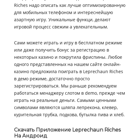
Riches надо описать как лучше оптимизированную
для мобильных телефоном и интереснейшую
азартную игру. Уникальные функци, делают
игровой процесс свежим а увлекательным.
Сами можете играть и игру в бесплатном режиме
или даже получить бонус за регистрацию в
некоторых казино и покрутила фриспины. Любое
одного представленных на нашем сайте онлайн-
казино предложила поиграть в Leprechaun Riches
в демо режиме, достаточно просто
зарегистрироваться. Мы раньше рекомендуем
работаться менаджеру слотом в demo, прежде чем
играть на реальные деньги. Самыми ценными
символами являются шляпа лепрекона, клевер,
курительная трубка, подкова, бутылка пива и хлеб.
Скачать Приложение Leprechaun Riches
На Андроид