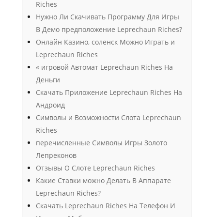
Riches
Нужно Ли Скачивать Программу Для Игры
В Демо предположение Leprechaun Riches?
Онлайн Казино, соленск Можно Играть и
Leprechaun Riches
« игровой Автомат Leprechaun Riches На
Деньги
Скачать Приложение Leprechaun Riches На
Андроид
Символы и Возможности Слота Leprechaun
Riches
перечисленные Символы Игры Золото
Лепреконов
Отзывы О Слоте Leprechaun Riches
Какие Ставки можно Делать В Аппарате
Leprechaun Riches?
Скачать Leprechaun Riches На Телефон И