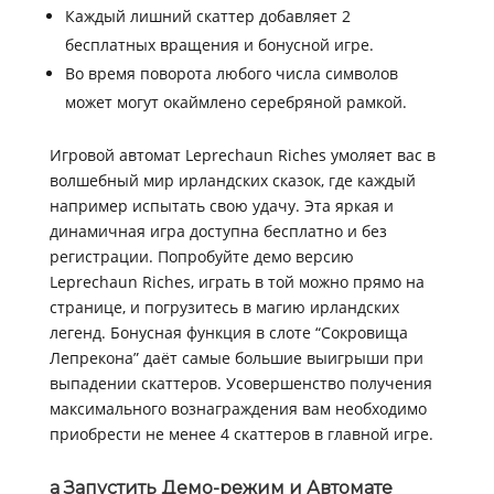
Каждый лишний скаттер добавляет 2
бесплатных вращения и бонусной игре.
Во время поворота любого числа символов
может могут окаймлено серебряной рамкой.
Игровой автомат Leprechaun Riches умоляет вас в
волшебный мир ирландских сказок, где каждый
например испытать свою удачу. Эта яркая и
динамичная игра доступна бесплатно и без
регистрации. Попробуйте демо версию
Leprechaun Riches, играть в той можно прямо на
странице, и погрузитесь в магию ирландских
легенд. Бонусная функция в слоте “Сокровища
Лепрекона” даёт самые большие выигрыши при
выпадении скаттеров. Усовершенство получения
максимального вознаграждения вам необходимо
приобрести не менее 4 скаттеров в главной игре.
а Запустить Демо-режим и Автомате