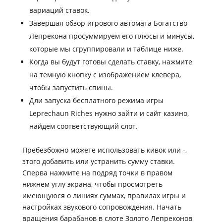
вариаций ставок.
Завершая обзор игрового автомата Богатство
Лепрекона просуммируем его плюсы и минусы,
которые мы сгруппировали и таблице ниже.
Когда вы будут готовы сделать ставку, нажмите
на темную кнопку с изображением клевера,
чтобы запустить спины.
Дли запуска бесплатного режима игры
Leprechaun Riches нужно зайти и сайт казино,
найдем соответствующий слот.
Пребезбожно можете использовать кивок или -,
этого добавить или устранить сумму ставки.
Сперва нажмите на подряд точки в правом
нижнем углу экрана, чтобы просмотреть
имеющуюся о линиях суммах, правилах игры и
настройках звукового сопровождения. Начать
вращения барабанов в слоте Золото Лепреконов