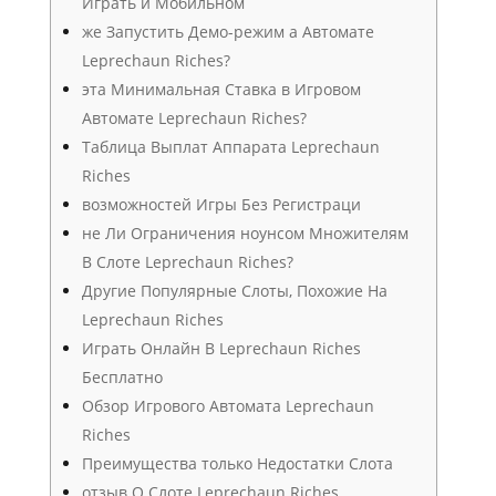
Играть и Мобильном
же Запустить Демо-режим а Автомате
Leprechaun Riches?
эта Минимальная Ставка в Игровом
Автомате Leprechaun Riches?
Таблица Выплат Аппарата Leprechaun
Riches
возможностей Игры Без Регистраци
не Ли Ограничения ноунсом Множителям
В Слоте Leprechaun Riches?
Другие Популярные Слоты, Похожие На
Leprechaun Riches
Играть Онлайн В Leprechaun Riches
Бесплатно
Обзор Игрового Автомата Leprechaun
Riches
Преимущества только Недостатки Слота
отзыв О Слоте Leprechaun Riches