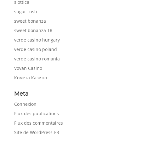
slottica
sugar rush
sweet bonanza
sweet bonanza TR
verde casino hungary
verde casino poland
verde casino romania
Vovan Casino
Комета Казино
Meta
Connexion
Flux des publications
Flux des commentaires
Site de WordPress-FR