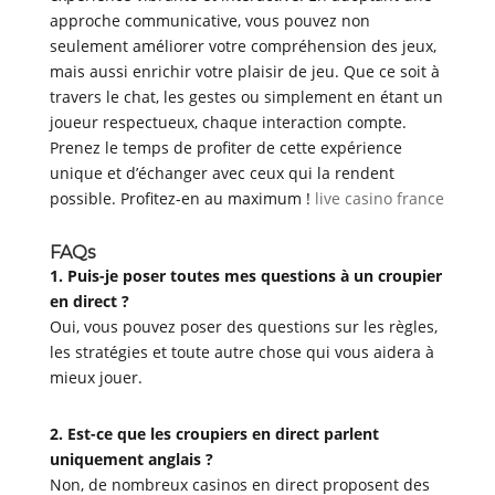
approche communicative, vous pouvez non
seulement améliorer votre compréhension des jeux,
mais aussi enrichir votre plaisir de jeu. Que ce soit à
travers le chat, les gestes ou simplement en étant un
joueur respectueux, chaque interaction compte.
Prenez le temps de profiter de cette expérience
unique et d’échanger avec ceux qui la rendent
possible. Profitez-en au maximum !
live casino france
FAQs
1. Puis-je poser toutes mes questions à un croupier
en direct ?
Oui, vous pouvez poser des questions sur les règles,
les stratégies et toute autre chose qui vous aidera à
mieux jouer.
2. Est-ce que les croupiers en direct parlent
uniquement anglais ?
Non, de nombreux casinos en direct proposent des