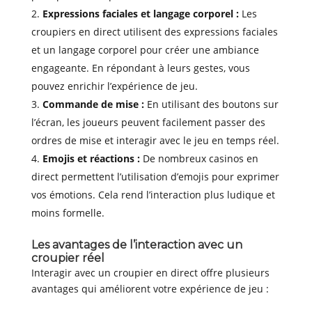
Expressions faciales et langage corporel :
Les
croupiers en direct utilisent des expressions faciales
et un langage corporel pour créer une ambiance
engageante. En répondant à leurs gestes, vous
pouvez enrichir l’expérience de jeu.
Commande de mise :
En utilisant des boutons sur
l’écran, les joueurs peuvent facilement passer des
ordres de mise et interagir avec le jeu en temps réel.
Emojis et réactions :
De nombreux casinos en
direct permettent l’utilisation d’emojis pour exprimer
vos émotions. Cela rend l’interaction plus ludique et
moins formelle.
Les avantages de l’interaction avec un
croupier réel
Interagir avec un croupier en direct offre plusieurs
avantages qui améliorent votre expérience de jeu :