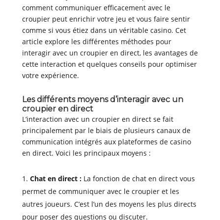
comment communiquer efficacement avec le
croupier peut enrichir votre jeu et vous faire sentir
comme si vous étiez dans un véritable casino. Cet
article explore les différentes méthodes pour
interagir avec un croupier en direct, les avantages de
cette interaction et quelques conseils pour optimiser
votre expérience.
Les différents moyens d’interagir avec un
croupier en direct
L’interaction avec un croupier en direct se fait
principalement par le biais de plusieurs canaux de
communication intégrés aux plateformes de casino
en direct. Voici les principaux moyens :
Chat en direct :
La fonction de chat en direct vous
permet de communiquer avec le croupier et les
autres joueurs. C’est l’un des moyens les plus directs
pour poser des questions ou discuter.