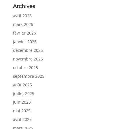
Archives
avril 2026
mars 2026
février 2026
janvier 2026
décembre 2025
novembre 2025
octobre 2025
septembre 2025
août 2025
juillet 2025
juin 2025
mai 2025
avril 2025
mars 2025