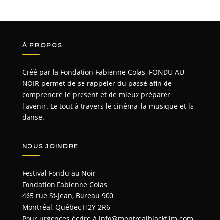
À PROPOS
Créé par la Fondation Fabienne Colas, FONDU AU
NOIR permet de se rappeler du passé afin de
comprendre le présent et de mieux préparer
l'avenir. Le tout à travers le cinéma, la musique et la
danse.
NOUS JOINDRE
Festival Fondu au Noir
Fondation Fabienne Colas
465 rue St-Jean, Bureau 900
Montréal, Québec H2Y 2R6
Pour urgences écrire à
info@montrealblackfilm.com