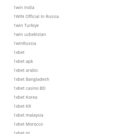
1win India
1WIN Official In Russia
1win Turkiye
1win uzbekistan
1winRussia
1xbet
1xbet apk
1xbet arabic
1xbet Bangladesh
1xbet casino BD
1xbet Korea
1xbet KR
1xbet malaysia
1xbet Morocco
1xbet pt