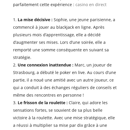
parfaitement cette expérience :
casino en direct
La mise décisive :
Sophie, une jeune parisienne, a
commencé à jouer au blackjack en ligne. Après
plusieurs mois d’apprentissage, elle a décidé
d’augmenter ses mises. Lors d’une soirée, elle a
remporté une somme conséquente en suivant sa
stratégie.
Une connexion inattendue :
Marc, un joueur de
Strasbourg, a débuté le poker en live. Au cours d’une
partie, il a noué une amitié avec un autre joueur, ce
qui a conduit à des échanges réguliers de conseils et
même des rencontres en personne !
Le frisson de la roulette :
Claire, qui adore les
sensations fortes, se souvient de sa plus belle
victoire à la roulette. Avec une mise stratégique, elle
a réussi à multiplier sa mise par dix grâce à une