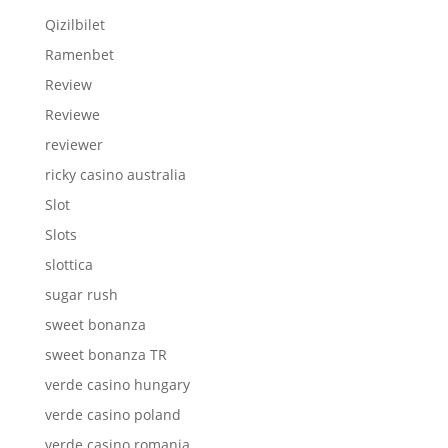
Qizilbilet
Ramenbet
Review
Reviewe
reviewer
ricky casino australia
Slot
Slots
slottica
sugar rush
sweet bonanza
sweet bonanza TR
verde casino hungary
verde casino poland
verde casino romania