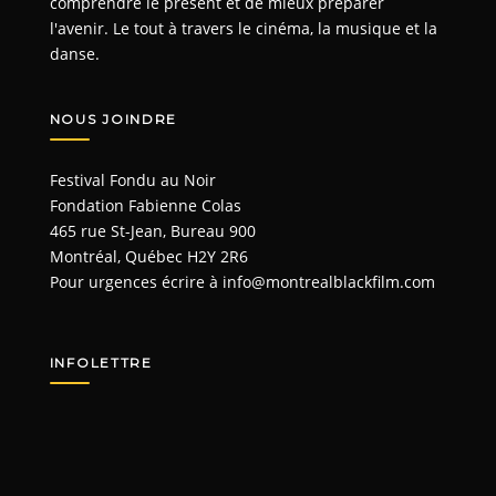
comprendre le présent et de mieux préparer
l'avenir. Le tout à travers le cinéma, la musique et la
danse.
NOUS JOINDRE
Festival Fondu au Noir
Fondation Fabienne Colas
465 rue St-Jean, Bureau 900
Montréal, Québec H2Y 2R6
Pour urgences écrire à
info@montrealblackfilm.com
INFOLETTRE