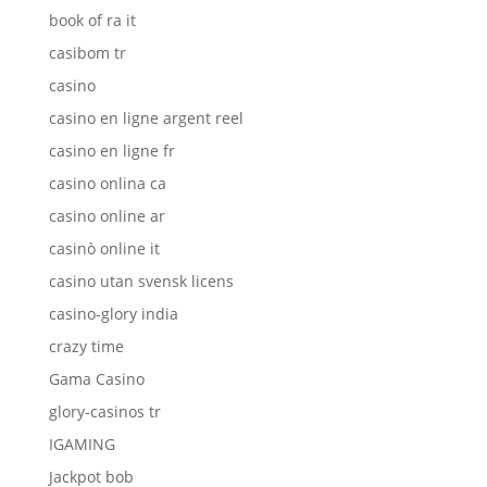
book of ra it
casibom tr
casino
casino en ligne argent reel
casino en ligne fr
casino onlina ca
casino online ar
casinò online it
casino utan svensk licens
casino-glory india
crazy time
Gama Casino
glory-casinos tr
IGAMING
Jackpot bob