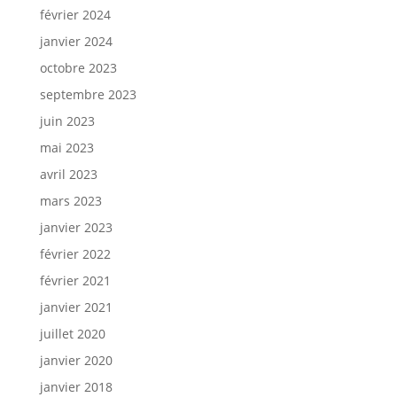
février 2024
janvier 2024
octobre 2023
septembre 2023
juin 2023
mai 2023
avril 2023
mars 2023
janvier 2023
février 2022
février 2021
janvier 2021
juillet 2020
janvier 2020
janvier 2018