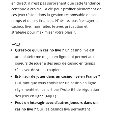
en direct, il n’est pas surprenant que cette tendance
continue à croître. La clé pour profiter pleinement de
ces jeux réside dans la gestion responsable de son
temps et de ses finances. N’hésitez pas à essayer les
casinos live, mais faites-le avec précaution et
stratégie pour maximiser votre plaisir.
FAQ
Qu’est-ce qu’un casino live ?
Un casino live est
une plateforme de jeu en ligne qui permet aux
joueurs de jouer à des jeux de casino en temps
réel avec de vrais croupiers.
Est-il sûr de jouer dans un casino live en France ?
Oui, tant que vous choisissez un casino en ligne
réglementé et licencié par l’Autorité de régulation
des jeux en ligne (ARJEL).
Peut-on interagir avec d’autres joueurs dans un
casino live ?
Oui, les casinos live permettent