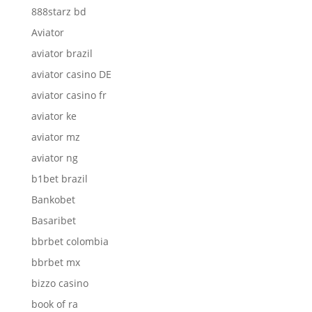
888starz bd
Aviator
aviator brazil
aviator casino DE
aviator casino fr
aviator ke
aviator mz
aviator ng
b1bet brazil
Bankobet
Basaribet
bbrbet colombia
bbrbet mx
bizzo casino
book of ra