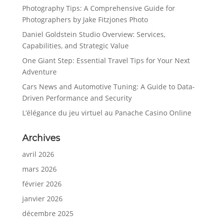
Photography Tips: A Comprehensive Guide for
Photographers by Jake Fitzjones Photo
Daniel Goldstein Studio Overview: Services,
Capabilities, and Strategic Value
One Giant Step: Essential Travel Tips for Your Next
Adventure
Cars News and Automotive Tuning: A Guide to Data-
Driven Performance and Security
L’élégance du jeu virtuel au Panache Casino Online
Archives
avril 2026
mars 2026
février 2026
janvier 2026
décembre 2025