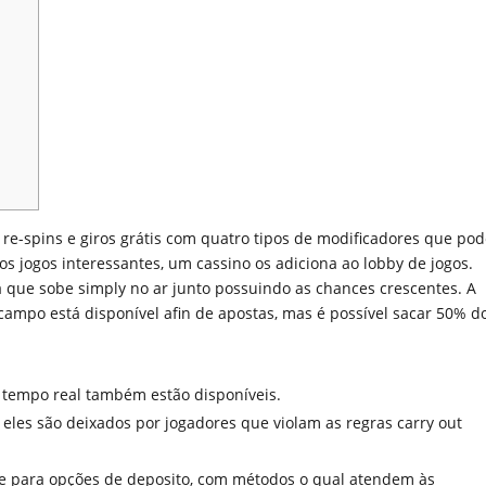
, re-spins e giros grátis com quatro tipos de modificadores que p
os jogos interessantes, um cassino os adiciona ao lobby de jogos.
 que sobe simply no ar junto possuindo as chances crescentes. A
campo está disponível afin de apostas, mas é possível sacar 50% d
de tempo real também estão disponíveis.
eles são deixados por jogadores que violam as regras carry out
de para opções de deposito, com métodos o qual atendem às