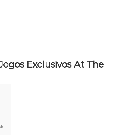
ÉVÈNEMENTS
ARCHIVE
 Jogos Exclusivos At The
pk