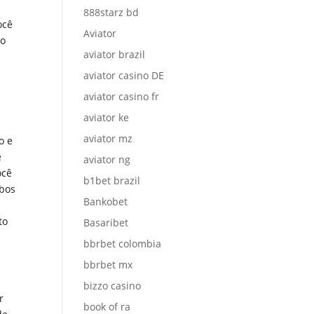
888starz bd
ocê
Aviator
 o
aviator brazil
aviator casino DE
aviator casino fr
aviator ke
aviator mz
o e
e
aviator ng
ocê
b1bet brazil
mbos
Bankobet
to
Basaribet
bbrbet colombia
bbrbet mx
bizzo casino
r
book of ra