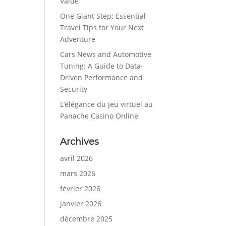
Value
One Giant Step: Essential
Travel Tips for Your Next
Adventure
Cars News and Automotive
Tuning: A Guide to Data-
Driven Performance and
Security
L’élégance du jeu virtuel au
Panache Casino Online
Archives
avril 2026
mars 2026
février 2026
janvier 2026
décembre 2025