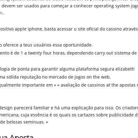
los devem ser usados para começar a conhecer operating system jog
om
.
sitivo apple iphone, basta acessar u site oficial do cassino atravé
no oferece a teus usuários essa oportunidade.
nto é de 1 a twenty four horas, dependendo carry out sistema de
logia de ponta para garantir alguma plataforma segura elizabeth
 uma sólida reputação no mercado de jogos on the web.
almente importante em » « avaliação de cassinos at the apostas 
design parecerá familiar e há uma explicação para isso. Os criador
mericana, cuja essência é os quais os cartazes sobre publicidade 
de belezas seminuas. »
Sua Aposta