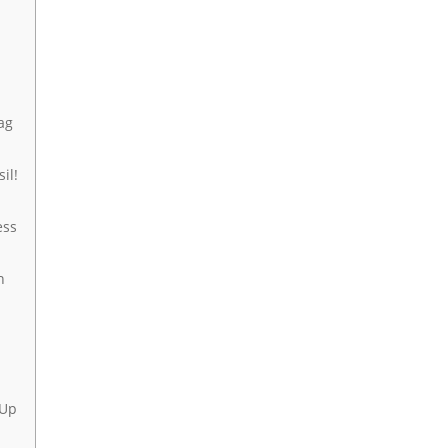
ag
il!
ess
n
 Up