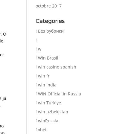
octobre 2017
Categories
! Без рубрики
r. O
1
de
1w
dor
1Win Brasil
1win casino spanish
1win fr
1win India
1WIN Official In Russia
s já
1win Turkiye
.
1win uzbekistan
1winRussia
no,
1xbet
ças