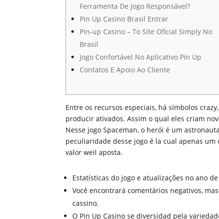
Ferramenta De Jogo Responsável?
Pin Up Casino Brasil Entrar
Pin-up Casino – To Site Oficial Simply No
Brasil
Jogo Confortável No Aplicativo Pin Up
Contatos E Apoio Ao Cliente
Entre os recursos especiais, há símbolos crazy
producir ativados. Assim o qual eles criam nov
Nesse jogo Spaceman, o herói é um astronauta
peculiaridade desse jogo é la cual apenas um 
valor weil aposta.
Estatísticas do jogo e atualizações no ano 
Você encontrará comentários negativos, mas 
cassino.
O Pin Up Casino se diversidad pela varieda