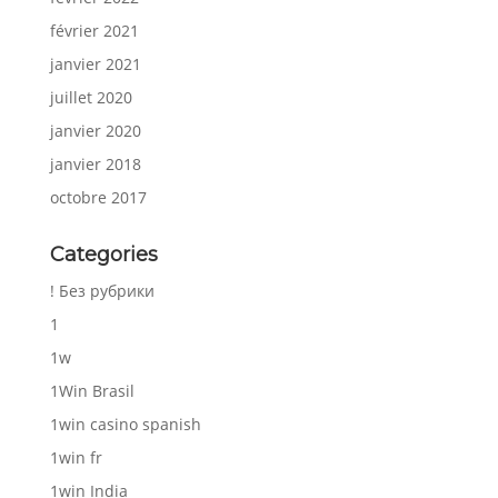
février 2021
janvier 2021
juillet 2020
janvier 2020
janvier 2018
octobre 2017
Categories
! Без рубрики
1
1w
1Win Brasil
1win casino spanish
1win fr
1win India