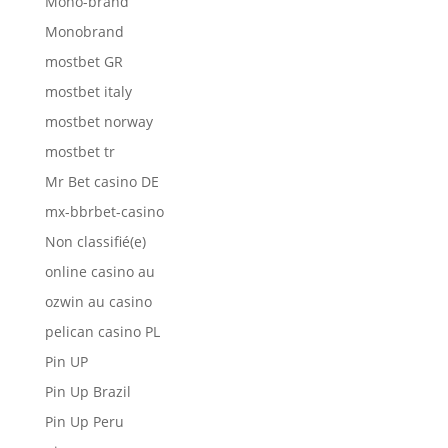
Mono-brand
Monobrand
mostbet GR
mostbet italy
mostbet norway
mostbet tr
Mr Bet casino DE
mx-bbrbet-casino
Non classifié(e)
online casino au
ozwin au casino
pelican casino PL
Pin UP
Pin Up Brazil
Pin Up Peru