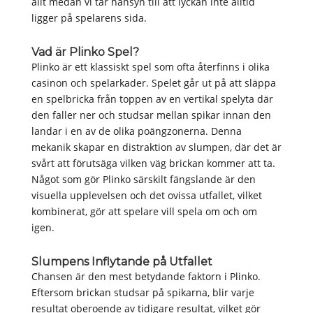
allt medan vi tar hänsyn till att lyckan inte alltid
ligger på spelarens sida.
Vad är Plinko Spel?
Plinko är ett klassiskt spel som ofta återfinns i olika
casinon och spelarkader. Spelet går ut på att släppa
en spelbricka från toppen av en vertikal spelyta där
den faller ner och studsar mellan spikar innan den
landar i en av de olika poängzonerna. Denna
mekanik skapar en distraktion av slumpen, där det är
svårt att förutsäga vilken väg brickan kommer att ta.
Något som gör Plinko särskilt fängslande är den
visuella upplevelsen och det ovissa utfallet, vilket
kombinerat, gör att spelare vill spela om och om
igen.
Slumpens Inflytande på Utfallet
Chansen är den mest betydande faktorn i Plinko.
Eftersom brickan studsar på spikarna, blir varje
resultat oberoende av tidigare resultat, vilket gör