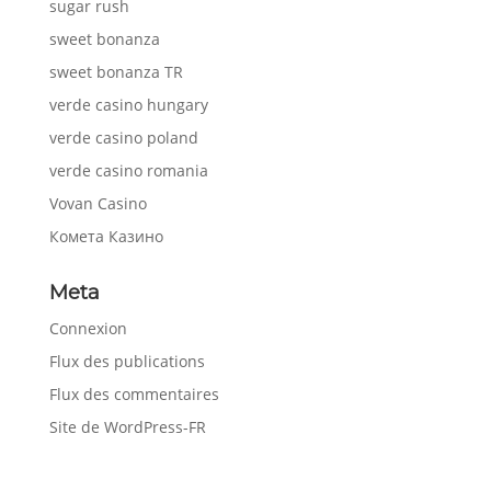
sugar rush
sweet bonanza
sweet bonanza TR
verde casino hungary
verde casino poland
verde casino romania
Vovan Casino
Комета Казино
Meta
Connexion
Flux des publications
Flux des commentaires
Site de WordPress-FR