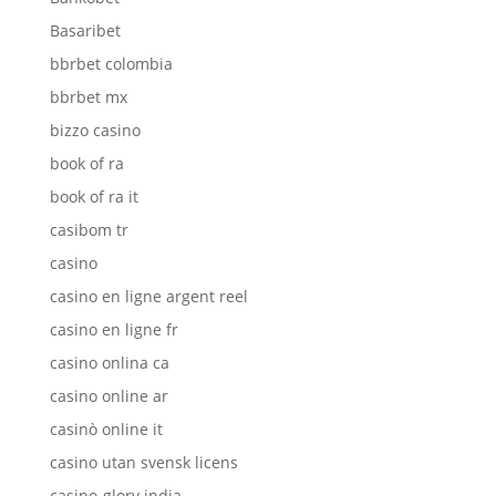
Basaribet
bbrbet colombia
bbrbet mx
bizzo casino
book of ra
book of ra it
casibom tr
casino
casino en ligne argent reel
casino en ligne fr
casino onlina ca
casino online ar
casinò online it
casino utan svensk licens
casino-glory india