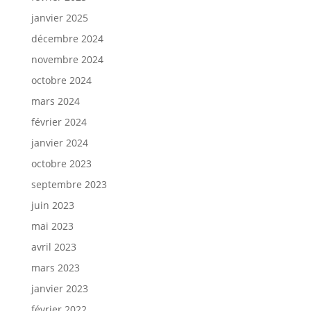
janvier 2025
décembre 2024
novembre 2024
octobre 2024
mars 2024
février 2024
janvier 2024
octobre 2023
septembre 2023
juin 2023
mai 2023
avril 2023
mars 2023
janvier 2023
février 2022