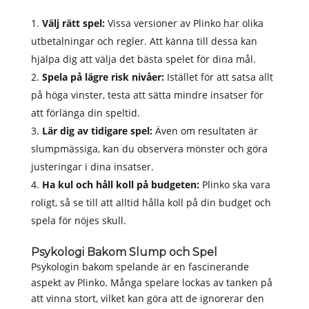
Välj rätt spel:
Vissa versioner av Plinko har olika
utbetalningar och regler. Att känna till dessa kan
hjälpa dig att välja det bästa spelet för dina mål.
Spela på lägre risk nivåer:
Istället för att satsa allt
på höga vinster, testa att sätta mindre insatser för
att förlänga din speltid.
Lär dig av tidigare spel:
Även om resultaten är
slumpmässiga, kan du observera mönster och göra
justeringar i dina insatser.
Ha kul och håll koll på budgeten:
Plinko ska vara
roligt, så se till att alltid hålla koll på din budget och
spela för nöjes skull.
Psykologi Bakom Slump och Spel
Psykologin bakom spelande är en fascinerande
aspekt av Plinko. Många spelare lockas av tanken på
att vinna stort, vilket kan göra att de ignorerar den