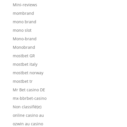
Mini-reviews
mombrand
mono brand
mono slot
Mono-brand
Monobrand
mostbet GR
mostbet italy
mostbet norway
mostbet tr
Mr Bet casino DE
mx-bbrbet-casino
Non classifié(e)
online casino au
ozwin au casino