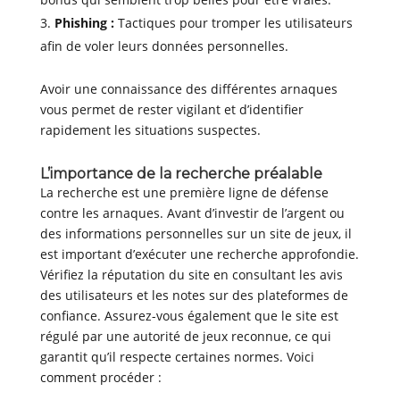
Phishing :
Tactiques pour tromper les utilisateurs
afin de voler leurs données personnelles.
Avoir une connaissance des différentes arnaques
vous permet de rester vigilant et d’identifier
rapidement les situations suspectes.
L’importance de la recherche préalable
La recherche est une première ligne de défense
contre les arnaques. Avant d’investir de l’argent ou
des informations personnelles sur un site de jeux, il
est important d’exécuter une recherche approfondie.
Vérifiez la réputation du site en consultant les avis
des utilisateurs et les notes sur des plateformes de
confiance. Assurez-vous également que le site est
régulé par une autorité de jeux reconnue, ce qui
garantit qu’il respecte certaines normes. Voici
comment procéder :