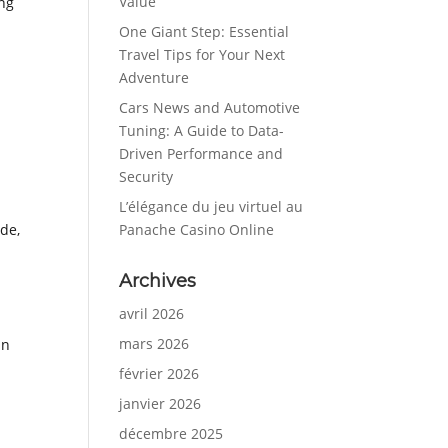
Value
ing
One Giant Step: Essential
Travel Tips for Your Next
Adventure
Cars News and Automotive
Tuning: A Guide to Data-
Driven Performance and
Security
L’élégance du jeu virtuel au
nde,
Panache Casino Online
Archives
avril 2026
mars 2026
an
février 2026
janvier 2026
décembre 2025