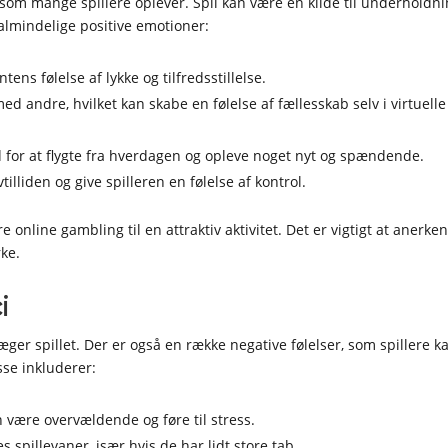
er, som mange spillere oplever. Spil kan være en kilde til underholdn
almindelige positive emotioner:
ns følelse af lykke og tilfredsstillelse.
ed andre, hvilket kan skabe en følelse af fællesskab selv i virtuelle
d for at flygte fra hverdagen og opleve noget nyt og spændende.
lliden og give spilleren en følelse af kontrol.
online gambling til en attraktiv aktivitet. Det er vigtigt at anerke
rke.
i
æger spillet. Der er også en række negative følelser, som spillere k
sse inkluderer:
n være overvældende og føre til stress.
 spillevaner, især hvis de har lidt store tab.