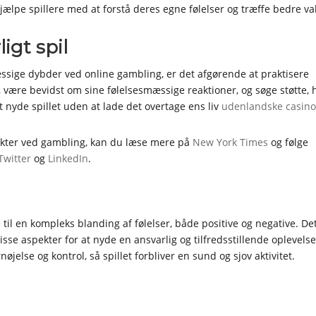
lpe spillere med at forstå deres egne følelser og træffe bedre va
igt spil
sige dybder ved online gambling, er det afgørende at praktisere
, være bevidst om sine følelsesmæssige reaktioner, og søge støtte, 
t nyde spillet uden at lade det overtage ens liv
udenlandske casino
pekter ved gambling, kan du læse mere på
New York Times
og følge
Twitter
og
LinkedIn
.
til en kompleks blanding af følelser, både positive og negative. De
se aspekter for at nyde en ansvarlig og tilfredsstillende oplevelse
jelse og kontrol, så spillet forbliver en sund og sjov aktivitet.