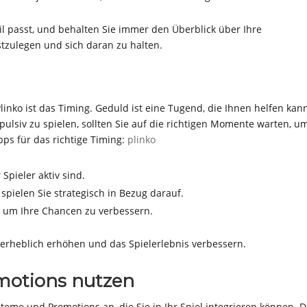
til passt, und behalten Sie immer den Überblick über Ihre
stzulegen und sich daran zu halten.
inko ist das Timing. Geduld ist eine Tugend, die Ihnen helfen kann
pulsiv zu spielen, sollten Sie auf die richtigen Momente warten, u
ipps für das richtige Timing:
plinko
Spieler aktiv sind.
pielen Sie strategisch in Bezug darauf.
 um Ihre Chancen zu verbessern.
erheblich erhöhen und das Spielerlebnis verbessern.
motions nutzen
teme und Promotions an, die Sie in Ihr Spiel integrieren können. D