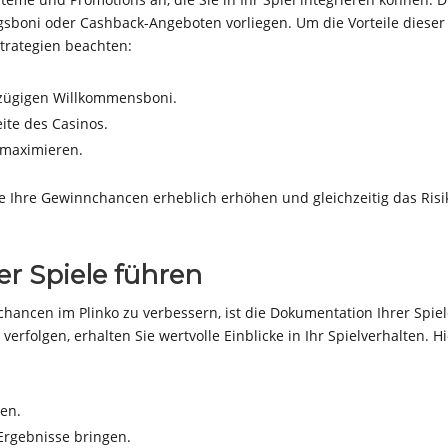
gsboni oder Cashback-Angeboten vorliegen. Um die Vorteile dieser
Strategien beachten:
oßzügigen Willkommensboni.
ite des Casinos.
u maximieren.
 Ihre Gewinnchancen erheblich erhöhen und gleichzeitig das Risi
r Spiele führen
chancen im Plinko zu verbessern, ist die Dokumentation Ihrer Spiel
erfolgen, erhalten Sie wertvolle Einblicke in Ihr Spielverhalten. H
nen.
 Ergebnisse bringen.