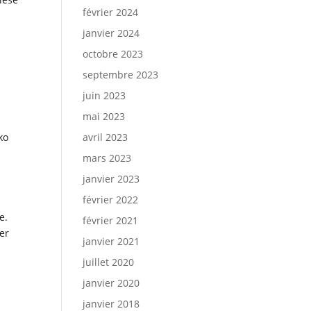
février 2024
janvier 2024
octobre 2023
septembre 2023
juin 2023
mai 2023
ko
avril 2023
mars 2023
janvier 2023
février 2022
e.
février 2021
ier
janvier 2021
juillet 2020
janvier 2020
janvier 2018