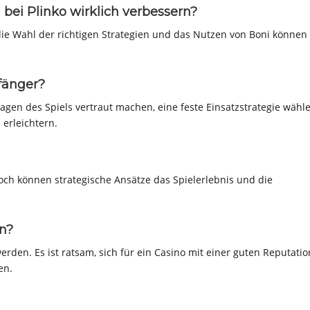
bei Plinko wirklich verbessern?
die Wahl der richtigen Strategien und das Nutzen von Boni können
.
nfänger?
agen des Spiels vertraut machen, eine feste Einsatzstrategie wähl
erleichtern.
?
jedoch können strategische Ansätze das Spielerlebnis und die
en?
werden. Es ist ratsam, sich für ein Casino mit einer guten Reputatio
en.