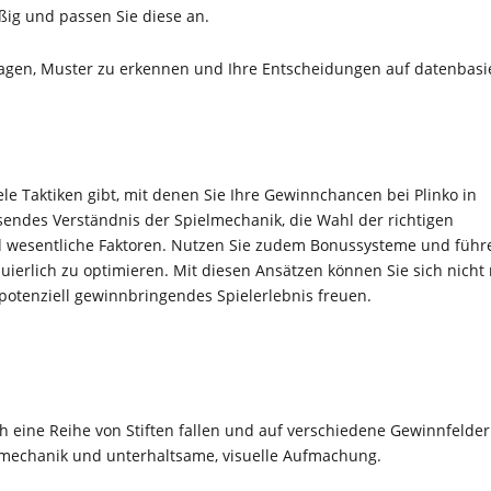
ßig und passen Sie diese an.
ragen, Muster zu erkennen und Ihre Entscheidungen auf datenbasi
le Taktiken gibt, mit denen Sie Ihre Gewinnchancen bei Plinko in
endes Verständnis der Spielmechanik, die Wahl der richtigen
nd wesentliche Faktoren. Nutzen Sie zudem Bonussysteme und führ
uierlich zu optimieren. Mit diesen Ansätzen können Sie sich nicht
potenziell gewinnbringendes Spielerlebnis freuen.
ch eine Reihe von Stiften fallen und auf verschiedene Gewinnfelder
ielmechanik und unterhaltsame, visuelle Aufmachung.