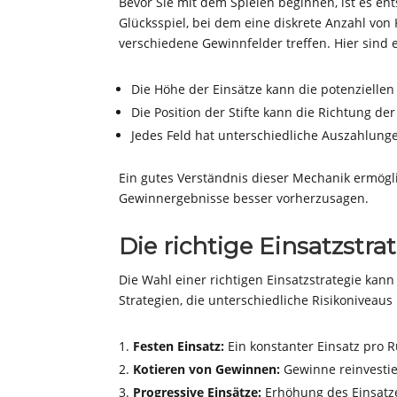
Bevor Sie mit dem Spielen beginnen, ist es ent
Glücksspiel, bei dem eine diskrete Anzahl von 
verschiedene Gewinnfelder treffen. Hier sind e
Die Höhe der Einsätze kann die potenzielle
Die Position der Stifte kann die Richtung de
Jedes Feld hat unterschiedliche Auszahlung
Ein gutes Verständnis dieser Mechanik ermögli
Gewinnergebnisse besser vorherzusagen.
Die richtige Einsatzstra
Die Wahl einer richtigen Einsatzstrategie kann
Strategien, die unterschiedliche Risikoniveaus
Festen Einsatz:
Ein konstanter Einsatz pro 
Kotieren von Gewinnen:
Gewinne reinvestie
Progressive Einsätze:
Erhöhung des Einsatze