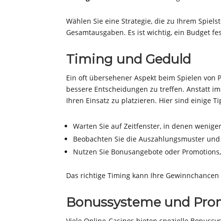
Wählen Sie eine Strategie, die zu Ihrem Spiels
Gesamtausgaben. Es ist wichtig, ein Budget fe
Timing und Geduld
Ein oft übersehener Aspekt beim Spielen von Pl
bessere Entscheidungen zu treffen. Anstatt im
Ihren Einsatz zu platzieren. Hier sind einige T
Warten Sie auf Zeitfenster, in denen weniger 
Beobachten Sie die Auszahlungsmuster und s
Nutzen Sie Bonusangebote oder Promotions,
Das richtige Timing kann Ihre Gewinnchancen 
Bonussysteme und Pro
Viele Online-Casinos bieten spezielle Bonussys