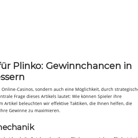
ÉVÈNEMENTS
ARCHIVE
für Plinko: Gewinnchancen in
essern
in Online-Casinos, sondern auch eine Möglichkeit, durch strategisch
trale Frage dieses Artikels lautet: Wie können Spieler ihre
Artikel beleuchten wir effektive Taktiken, die Ihnen helfen, die
 Ihre Gewinne zu maximieren.
lmechanik