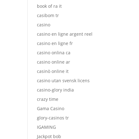
book of ra it
casibom tr
casino
casino en ligne argent reel
casino en ligne fr
casino onlina ca
casino online ar
casinò online it
casino utan svensk licens
casino-glory india
crazy time
Gama Casino
glory-casinos tr
IGAMING
Jackpot bob