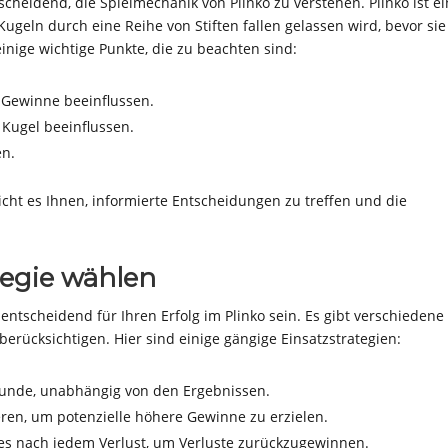
scheidend, die Spielmechanik von Plinko zu verstehen. Plinko ist ei
Kugeln durch eine Reihe von Stiften fallen gelassen wird, bevor sie
inige wichtige Punkte, die zu beachten sind:
n Gewinne beeinflussen.
r Kugel beeinflussen.
en.
cht es Ihnen, informierte Entscheidungen zu treffen und die
tegie wählen
 entscheidend für Ihren Erfolg im Plinko sein. Es gibt verschiedene
 berücksichtigen. Hier sind einige gängige Einsatzstrategien:
Runde, unabhängig von den Ergebnissen.
ren, um potenzielle höhere Gewinne zu erzielen.
s nach jedem Verlust, um Verluste zurückzugewinnen.