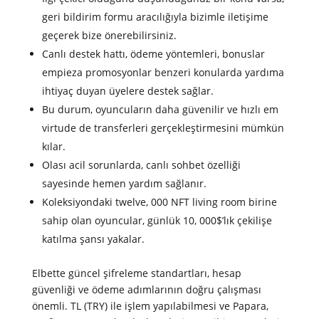
geri bildirim formu aracılığıyla bizimle iletişime
geçerek bize önerebilirsiniz.
Canlı destek hattı, ödeme yöntemleri, bonuslar
empieza promosyonlar benzeri konularda yardıma
ihtiyaç duyan üyelere destek sağlar.
Bu durum, oyuncuların daha güvenilir ve hızlı em
virtude de transferleri gerçekleştirmesini mümkün
kılar.
Olası acil sorunlarda, canlı sohbet özelliği
sayesinde hemen yardım sağlanır.
Koleksiyondaki twelve, 000 NFT living room birine
sahip olan oyuncular, günlük 10, 000$’lık çekilişe
katılma şansı yakalar.
Elbette güncel şifreleme standartları, hesap
güvenliği ve ödeme adımlarının doğru çalışması
önemli. TL (TRY) ile işlem yapılabilmesi ve Papara,