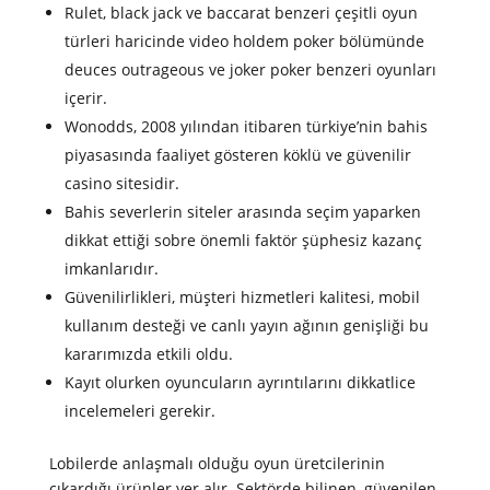
Rulet, black jack ve baccarat benzeri çeşitli oyun
türleri haricinde video holdem poker bölümünde
deuces outrageous ve joker poker benzeri oyunları
içerir.
Wonodds, 2008 yılından itibaren türkiye’nin bahis
piyasasında faaliyet gösteren köklü ve güvenilir
casino sitesidir.
Bahis severlerin siteler arasında seçim yaparken
dikkat ettiği sobre önemli faktör şüphesiz kazanç
imkanlarıdır.
Güvenilirlikleri, müşteri hizmetleri kalitesi, mobil
kullanım desteği ve canlı yayın ağının genişliği bu
kararımızda etkili oldu.
Kayıt olurken oyuncuların ayrıntılarını dikkatlice
incelemeleri gerekir.
Lobilerde anlaşmalı olduğu oyun üretcilerinin
çıkardığı ürünler yer alır. Sektörde bilinen, güvenilen