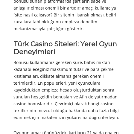
bonusu sunan platformlarda şartların sade ve
anlaşılır olması önemli bir artıdır; amaç, kullanıcıya
“site nasıl çalışıyor? Bir sitenin lisanslı olması, belirli
kurallara tabi olduğunu empieza denetim
mekanizmasıyla çalıştığını gösterir.
Türk Casino Siteleri: Yerel Oyun
Deneyimleri
Bonusu kullanmanız gereken süre, bahis miktarı,
kazanabileceğiniz maksimum tutar ve para çekme
kısıtlamaları, dikkate almanız gereken önemli
terimlerdir. En popülerleri, yeni oyunculara
kaydolduktan empieza hesap oluşturduktan sonra
sunulan hoş geldin bonusları ve Afin de yatırmadan
casino bonuslarıdır. Çevrimiçi olarak hangi casino
tekliflerinin mevcut olduğu hakkında daha fazla bilgi
edinmek için makalemizin yukarısına doğru ilerleyin.
Oyunun amacı önünüzdeki kartların 21 ya da ona en