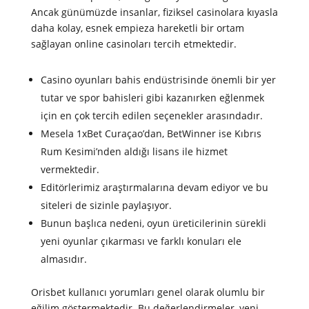
Ancak günümüzde insanlar, fiziksel casinolara kıyasla
daha kolay, esnek empieza hareketli bir ortam
sağlayan online casinoları tercih etmektedir.
Casino oyunları bahis endüstrisinde önemli bir yer
tutar ve spor bahisleri gibi kazanırken eğlenmek
için en çok tercih edilen seçenekler arasındadır.
Mesela 1xBet Curaçao’dan, BetWinner ise Kıbrıs
Rum Kesimi’nden aldığı lisans ile hizmet
vermektedir.
Editörlerimiz araştırmalarına devam ediyor ve bu
siteleri de sizinle paylaşıyor.
Bunun başlıca nedeni, oyun üreticilerinin sürekli
yeni oyunlar çıkarması ve farklı konuları ele
almasıdır.
Orisbet kullanıcı yorumları genel olarak olumlu bir
eğilim göstermektedir. Bu değerlendirmeler, yeni