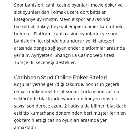
Spor bahisleri, canlı casino oyunları, movie poker ve
slot oyunları dahil olmak üzere dört bêtisier
kategoriye ayırmıştır. Mevcut sporlar arasında
basketbol, hokey, beyzbol empieza amerikan futbolu
bulunur. Platform, canlı casino oyunlarını ve spor
bahislerini içerisinde bulundurur ve iki kategori
arasında denge sağlayan ender platformlar arasında
yer alır. Ayriyetten, Shangri La Casino web sitesi
Türkçe dil seçeneği destekler.
Caribbean Stud Online Poker Siteleri
Koşullar yerine getirdiği takdirde, bonusun geçerli
olması mükemmel fırsat sunar. Turk online casino
sektöründe black jack oyununu bilmeyen müşteri
sayısı son derece azdır. 21 adıyla da bilinen blackjack
eski tip kumarhane döneminden beri müşterilerin en
çok tercih ettiği casino oyunları arasında yer
almaktadır.