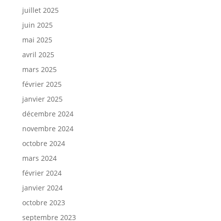
juillet 2025
juin 2025
mai 2025
avril 2025
mars 2025
février 2025
janvier 2025
décembre 2024
novembre 2024
octobre 2024
mars 2024
février 2024
janvier 2024
octobre 2023
septembre 2023