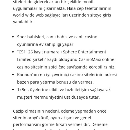
siteleri de giderek artan bir şekilde mobil
uygulamalarını çıkarmakta. Hala cep telefonlarının
world wide web sağlayıcıları üzerinden siteye giriş
yapılabilir.
Spor bahisleri, canlı bahis ve canlı casino
oyunlarına ev sahipliği yapar.
“C51126 kayıt numaralı Sphere Entertainment
Limited şirketi” kaydı olduğunu CasinoMaxi online
casino sitesinin spicilège sayfasında görebilirsiniz.
Kanada’nın en iyi çevrimiçi casino sitelerinin adresi
bazen para yatırma bonusu da vermez.
1xBet, üyelerine etkili ve hızlı iletişim sağlayarak
müşteri memnuniyetini üst düzeyde tutar.
Cazip olmasının nedeni, ödeme yapmadan önce
sitenin arayüzünü, oyun akışını ve genel
performansını görme fırsatı vermesidir. Deneme