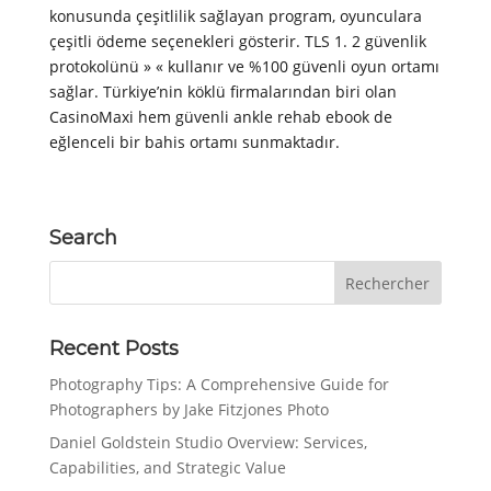
konusunda çeşitlilik sağlayan program, oyunculara
çeşitli ödeme seçenekleri gösterir. TLS 1. 2 güvenlik
protokolünü » « kullanır ve %100 güvenli oyun ortamı
sağlar. Türkiye’nin köklü firmalarından biri olan
CasinoMaxi hem güvenli ankle rehab ebook de
eğlenceli bir bahis ortamı sunmaktadır.
Search
Recent Posts
Photography Tips: A Comprehensive Guide for
Photographers by Jake Fitzjones Photo
Daniel Goldstein Studio Overview: Services,
Capabilities, and Strategic Value