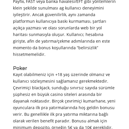
Payfix, FAST veya banka havalesi/EFT gibi yöntemlerin
klein şekilde sunulması ag kullanıcı deneyimini
iyileştirir. Ancak güvenilirlik, aynı zamanda
platformun kullanıcıya baskı kurmaması, şartları
açıkça yazması ve olası sorunlarda web bir yol
haritası sunmasıyla oluşur. Kullanıcı; hesabına
girişte, afin de yatırma/çekme adımlarında en este
momento da bonus koşullarında “belirsizlik”
hissetmemelidir.
Poker
Kayıt olabilmeniz için +18 yaş üzerinde olmanız ve
kullanıcı sözleşmesini sağlamanız gerekmektedir.
Çevrimiçi blackjack, sunduğu sınırsız sayıda sürümle
şüphesiz en büyük casino siteleri arasında bir
dayanak noktasıdır. Birçok çevrimiçi kumarhane, yeni
oyunculara ilk pra yatırmalarında hoş geldin bonusu
verir. Bu genellikle ilk pra yatırma miktarına bağlı
olarak verilen benefit paradır. Bonusu almak için
minimum depozito, örneğin 5€ ya da 10€ gereklidir.