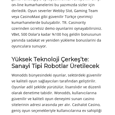
on-line kumarhanelerini bu yazımızda sizler için
derledik. Oyun severler Webby Slot, Gaming Team
veya CasinoMaxi gibi güvenilir Türkçe çevrimiçi
kumarhanelerde buluşabilir. TR. Casinority
üzerinden ücretsiz demo oyunlarini oynayabilirsiniz.
VBet, 500 Dolar’a kadar %100 hoş geldin bonusunun
yanında sadakat ve yeniden yükleme bonuslarini da
oyunculara sunuyor.
Yüksek Teknoloji̇ Çerkeş’te:
Sanayi̇ Ti̇pi̇ Robotlar Üreti̇lecek
Wonodds bünyesindeki oyunlar, sektördeki güvenilir
ve kaliteli oyun sağlayıcıları tarafından geliştirilir.
Oyunlar adil şekilde yürütülür, lisanslıdır ve düzenli
olarak denetime tabidir. Wonodds, kullanıcılarına
güvenilir ve kaliteli oyun deneyimi sunan casino
sitelerinin adresi arasında yer alır. Cashalot Casino,
geniş oyun seçenekleriyle kullanıcılarına ev sahipliği