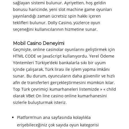
sağlayan sistemi bulunur. Ayriyetten, hoş geldin
bonusu haricinde, yeni slot machine game oyunları
yayınlandığı zaman ücretsiz spin hakkı içeren
teklifleri bulunur. Dolly Casino, yüzlerce oyun
seçeneğini kullanıcılarının hizmetine sunar.
Mobil Casino Deneyimi
Geçmişte, online casinolar oyunlarını geliştirmek için
HTML CODE ve JavaScript kullanıyordu. Yerel Ödeme
Yöntemleri Türkiye’deki bankalarla sıkı bir uyum
içinde çalışarak, Türk lirası ile işlem yapma imkânı
sunar. Bu durum, oyuncuların daha güvenilir ve hızlı
afin de transferleri gerçekleştirmesini mümkün kılar.
Top Türk çevrimiçi kumarhaneleri listemizde » « child
olarak VBet On line casino online kumarhanesini
sizlerle buluşturmak isteriz.
Platform’nun ana sayfasında kolaylıkla
erişebileceğiniz çok sayıda oyun kategorisi