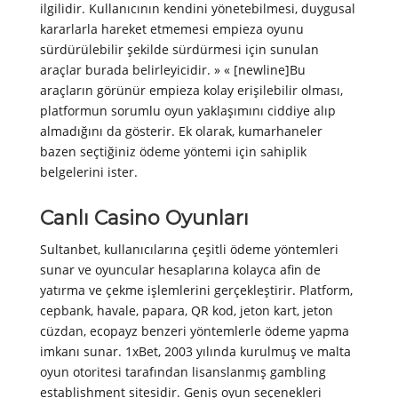
ilgilidir. Kullanıcının kendini yönetebilmesi, duygusal
kararlarla hareket etmemesi empieza oyunu
sürdürülebilir şekilde sürdürmesi için sunulan
araçlar burada belirleyicidir. » « [newline]Bu
araçların görünür empieza kolay erişilebilir olması,
platformun sorumlu oyun yaklaşımını ciddiye alıp
almadığını da gösterir. Ek olarak, kumarhaneler
bazen seçtiğiniz ödeme yöntemi için sahiplik
belgelerini ister.
Canlı Casino Oyunları
Sultanbet, kullanıcılarına çeşitli ödeme yöntemleri
sunar ve oyuncular hesaplarına kolayca afin de
yatırma ve çekme işlemlerini gerçekleştirir. Platform,
cepbank, havale, papara, QR kod, jeton kart, jeton
cüzdan, ecopayz benzeri yöntemlerle ödeme yapma
imkanı sunar. 1xBet, 2003 yılında kurulmuş ve malta
oyun otoritesi tarafından lisanslanmış gambling
establishment sitesidir. Geniş oyun seçenekleri