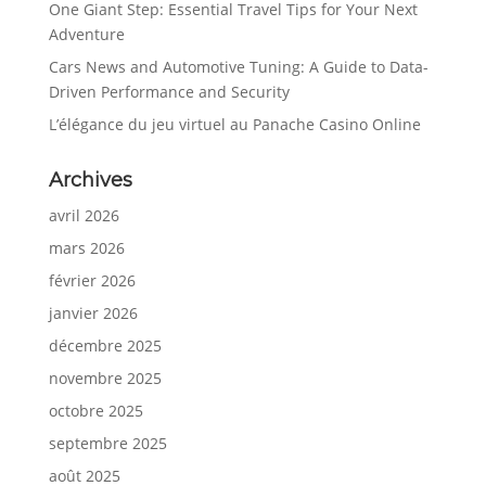
One Giant Step: Essential Travel Tips for Your Next
Adventure
Cars News and Automotive Tuning: A Guide to Data-
Driven Performance and Security
L’élégance du jeu virtuel au Panache Casino Online
Archives
avril 2026
mars 2026
février 2026
janvier 2026
décembre 2025
novembre 2025
octobre 2025
septembre 2025
août 2025