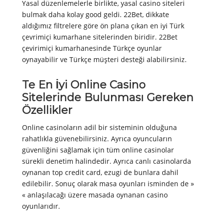
Yasal düzenlemelerle birlikte, yasal casino siteleri
bulmak daha kolay good geldi. 22Bet, dikkate
aldığımız filtrelere göre ön plana çıkan en iyi Türk
çevrimiçi kumarhane sitelerinden biridir. 22Bet
çevirimiçi kumarhanesinde Türkçe oyunlar
oynayabilir ve Türkçe müşteri desteği alabilirsiniz.
Te En İyi Online Casino
Sitelerinde Bulunması Gereken
Özellikler
Online casinoların adil bir sisteminin olduğuna
rahatlıkla güvenebilirsiniz. Ayrıca oyuncuların
güvenliğini sağlamak için tüm online casinolar
sürekli denetim halindedir. Ayrıca canlı casinolarda
oynanan top credit card, ezugi de bunlara dahil
edilebilir. Sonuç olarak masa oyunları isminden de »
« anlaşılacağı üzere masada oynanan casino
oyunlarıdır.