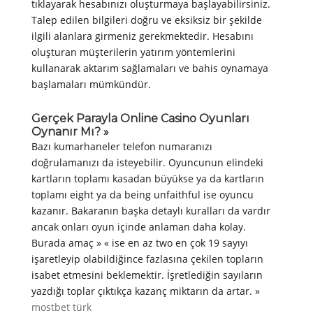
tıklayarak hesabınızı oluşturmaya başlayabilirsiniz.
Talep edilen bilgileri doğru ve eksiksiz bir şekilde
ilgili alanlara girmeniz gerekmektedir. Hesabını
oluşturan müşterilerin yatırım yöntemlerini
kullanarak aktarım sağlamaları ve bahis oynamaya
başlamaları mümkündür.
Gerçek Parayla Online Casino Oyunları
Oynanır Mı? »
Bazı kumarhaneler telefon numaranızı
doğrulamanızı da isteyebilir. Oyuncunun elindeki
kartların toplamı kasadan büyükse ya da kartların
toplamı eight ya da being unfaithful ise oyuncu
kazanır. Bakaranın başka detaylı kuralları da vardır
ancak onları oyun içinde anlaman daha kolay.
Burada amaç » « ise en az two en çok 19 sayıyı
işaretleyip olabildiğince fazlasına çekilen topların
isabet etmesini beklemektir. İşretlediğin sayıların
yazdığı toplar çıktıkça kazanç miktarın da artar. »
mostbet türk