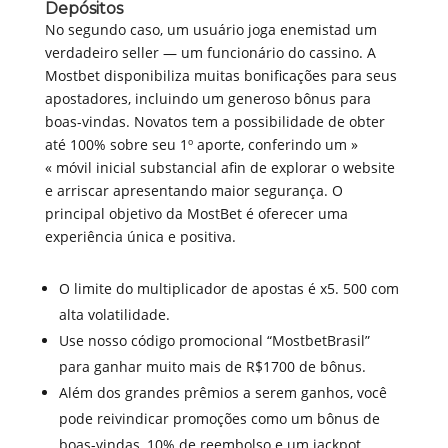
Depósitos
No segundo caso, um usuário joga enemistad um
verdadeiro seller — um funcionário do cassino. A
Mostbet disponibiliza muitas bonificações para seus
apostadores, incluindo um generoso bônus para
boas-vindas. Novatos tem a possibilidade de obter
até 100% sobre seu 1º aporte, conferindo um »
« móvil inicial substancial afin de explorar o website
e arriscar apresentando maior segurança. O
principal objetivo da MostBet é oferecer uma
experiência única e positiva.
O limite do multiplicador de apostas é х5. 500 com
alta volatilidade.
Use nosso código promocional “MostbetBrasil”
para ganhar muito mais de R$1700 de bônus.
Além dos grandes prêmios a serem ganhos, você
pode reivindicar promoções como um bônus de
boas-vindas, 10% de reembolso e um jackpot