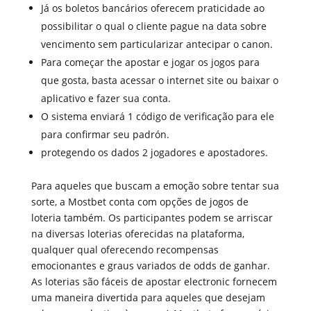
Já os boletos bancários oferecem praticidade ao
possibilitar o qual o cliente pague na data sobre
vencimento sem particularizar antecipar o canon.
Para começar the apostar e jogar os jogos para
que gosta, basta acessar o internet site ou baixar o
aplicativo e fazer sua conta.
O sistema enviará 1 código de verificação para ele
para confirmar seu padrón.
protegendo os dados 2 jogadores e apostadores.
Para aqueles que buscam a emoção sobre tentar sua
sorte, a Mostbet conta com opções de jogos de
loteria também. Os participantes podem se arriscar
na diversas loterias oferecidas na plataforma,
qualquer qual oferecendo recompensas
emocionantes e graus variados de odds de ganhar.
As loterias são fáceis de apostar electronic fornecem
uma maneira divertida para aqueles que desejam