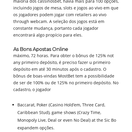
maioria dos cassinosbet, havia mais para 100 opções,
incluindo jogos de mesa, slots e jogos ao vivo em que
os jogadores podem jogar com retailers ao vivo
through webcam. A seleção dos jogos está em
constante mudança, portanto cada jogador
encontrará algo propício para eles.
As Bons Apostas Online
máximo, 72 horas. Para obter o bônus de 125% not
any primeiro depósito, é preciso fazer u primeiro
depósito em até 30 minutos após o cadastro. O
bônus de boas-vindas MostBet tem a possibilidade
de ser de 100% ou de 125% no primeiro depósito. No
cadastro, o jogador
Baccarat, Poker (Casino Hold’em, Three Card,
Caribbean Stud), game shows (Crazy Time,
Monopoly Live, Deal or even No Deal) at the Sic Bo
expandem opções.