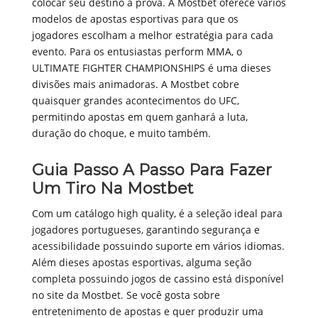
colocar seu destino à prova. A Mostbet oferece vários
modelos de apostas esportivas para que os
jogadores escolham a melhor estratégia para cada
evento. Para os entusiastas perform MMA, o
ULTIMATE FIGHTER CHAMPIONSHIPS é uma dieses
divisões mais animadoras. A Mostbet cobre
quaisquer grandes acontecimentos do UFC,
permitindo apostas em quem ganhará a luta,
duração do choque, e muito também.
Guia Passo A Passo Para Fazer
Um Tiro Na Mostbet
Com um catálogo high quality, é a seleção ideal para
jogadores portugueses, garantindo segurança e
acessibilidade possuindo suporte em vários idiomas.
Além dieses apostas esportivas, alguma seção
completa possuindo jogos de cassino está disponível
no site da Mostbet. Se você gosta sobre
entretenimento de apostas e quer produzir uma