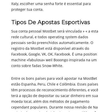
Italy, escolher uma senha forte é essential para
proteger tua conta.
Tipos De Apostas Esportivas
Sua conta pessoal Mostbet será vinculada » « a esta
rede cultural, e todos operating system dados
pessoais serão preenchidos automaticamente. O
registro da Mostbet está disponível através do
Facebook, Google, VK, OK, Facebook. É uma position
machine «fabulosa» weil Booongo inspirada na um
conto sobre fadas Snow-White.
Entre os bons países para você apostar na MostBet
estão Espanha, Peru, Chile e Colômbia. Esses países
têm processos de reconocimiento diferentes, e você
terá a opção de depositar ou sacar dinheiro em sua
moeda local, além dos métodos de pagamento
cependant populares. Durante nossa revisão de Na