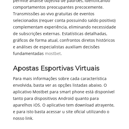
permite análise objetiva de padrões, identificando
comportamentos preocupantes precocemente.
Transmissões ao vivo gratuitas de eventos
selecionados (requer conta possuindo saldo positivo)
complementam experiência, eliminando necessidade
de subscrições externas. Estatísticas detalhadas,
gráficos de forma atual, confrontos diretos históricos
e análises de especialistas auxiliam decisões
fundamentadas
mostbet
.
Apostas Esportivas Virtuais
Para mais informações sobre cada característica
envolvida, basta ver as opções listadas abaixo. O
aplicativo Mostbet para smart phone está disponível
tanto para dispositivos Android quanto para
aparelhos iOS. O aplicativo tem download atrayente,
e para isto basta acessar u site oficial utilizando o
nosso link.