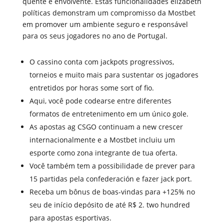
quente e envolvente. Estas funcionalidades elizabeth
políticas demonstram um compromisso da Mostbet
em promover um ambiente seguro e responsável
para os seus jogadores no ano de Portugal.
O cassino conta com jackpots progressivos,
torneios e muito mais para sustentar os jogadores
entretidos por horas some sort of fio.
Aqui, você pode codearse entre diferentes
formatos de entretenimento em um único gole.
As apostas ag CSGO continuam a new crescer
internacionalmente e a Mostbet incluiu um
esporte como zona integrante de tua oferta.
Você também tem a possibilidade de prever para
15 partidas pela confederación e fazer jack port.
Receba um bônus de boas-vindas para +125% no
seu de início depósito de até R$ 2. two hundred
para apostas esportivas.