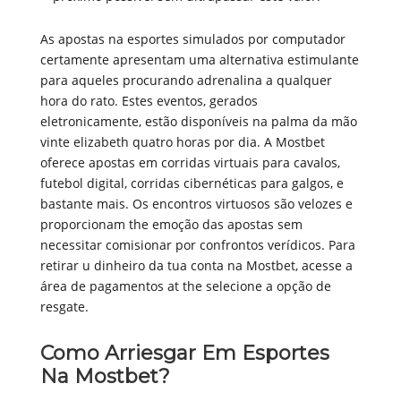
As apostas na esportes simulados por computador
certamente apresentam uma alternativa estimulante
para aqueles procurando adrenalina a qualquer
hora do rato. Estes eventos, gerados
eletronicamente, estão disponíveis na palma da mão
vinte elizabeth quatro horas por dia. A Mostbet
oferece apostas em corridas virtuais para cavalos,
futebol digital, corridas cibernéticas para galgos, e
bastante mais. Os encontros virtuosos são velozes e
proporcionam the emoção das apostas sem
necessitar comisionar por confrontos verídicos. Para
retirar u dinheiro da tua conta na Mostbet, acesse a
área de pagamentos at the selecione a opção de
resgate.
Como Arriesgar Em Esportes
Na Mostbet?