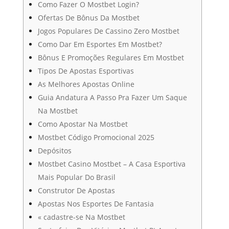
Como Fazer O Mostbet Login?
Ofertas De Bônus Da Mostbet
Jogos Populares De Cassino Zero Mostbet
Como Dar Em Esportes Em Mostbet?
Bônus E Promoções Regulares Em Mostbet
Tipos De Apostas Esportivas
As Melhores Apostas Online
Guia Andatura A Passo Pra Fazer Um Saque
Na Mostbet
Como Apostar Na Mostbet
Mostbet Código Promocional 2025
Depósitos
Mostbet Casino Mostbet – A Casa Esportiva
Mais Popular Do Brasil
Construtor De Apostas
Apostas Nos Esportes De Fantasia
« cadastre-se Na Mostbet