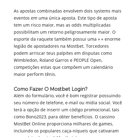
As apostas combinadas envolvem dois systems mais
eventos em uma única aposta. Este tipo de aposta
tem um risco maior, mas as odds multiplicadas
possibilitam um retorno peligrosamente maior. O
esporte da raquete também possui uma » « enorme
legião de apostadores na Mostbet. Torcedores
podem arriscar teus palpites em disputas como
Wimbledon, Roland Garros e PEOPLE Open,
competições estas que compõem um calendário
maior perform tênis.
Como Fazer O Mostbet Login?
Além do formulário, você é bom registrar possuindo
seu número de telefone, e-mail ou mídia social. Você
terá a opção de inserir um código promocional, tais
como Bono2023, para obter benefícios. O cassino
MostBet Online proporciona milhares de games,
incluindo os populares caça-níqueis que cativaram