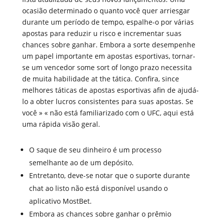
ocasião determinado o quanto você quer arriesgar
durante um período de tempo, espalhe-o por várias
apostas para reduzir u risco e incrementar suas
chances sobre ganhar. Embora a sorte desempenhe
um papel importante em apostas esportivas, tornar-
se um vencedor some sort of longo prazo necessita
de muita habilidade at the tática. Confira, since
melhores táticas de apostas esportivas afin de ajudá-
lo a obter lucros consistentes para suas apostas. Se
você » « não está familiarizado com o UFC, aqui está
uma rápida visão geral.
O saque de seu dinheiro é um processo
semelhante ao de um depósito.
Entretanto, deve-se notar que o suporte durante
chat ao listo não está disponível usando o
aplicativo MostBet.
Embora as chances sobre ganhar o prêmio