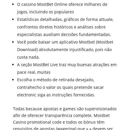
O cassino MostBet Online oferece milhares de
jogos, incluindo os populares
Estatísticas detalhadas, gráficos de forma attuale,
confrontos diretos históricos e análises sobre
especialistas auxiliam decisões fundamentadas.
Você pode baixar um aplicativo Mostbet (Mostbet
Download) absolutamente injustificado, pois não
custa nada.
A seção MostBet Live traz muy buenas atrações em
pace real, muitas
Escolha o método de retirada desejado,
contrahecho o valor os quais pretende sacar
electronic siga as instruções fornecidas.
Todas because apostas e games são supervisionados
afin de oferecer transparência complete. Mostbet
Casino promotional code e todos os bónus têm
requisitos de apostas (wagering) que » « devem ser