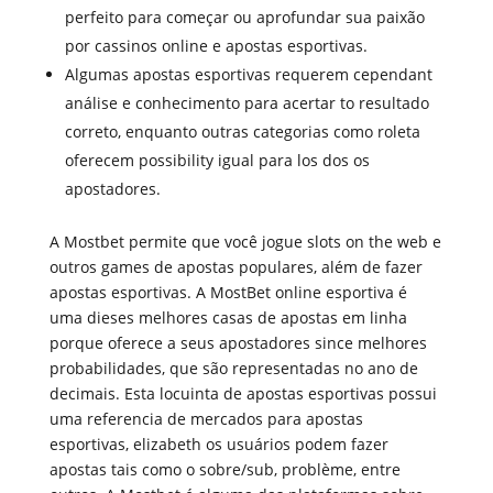
perfeito para começar ou aprofundar sua paixão
por cassinos online e apostas esportivas.
Algumas apostas esportivas requerem cependant
análise e conhecimento para acertar to resultado
correto, enquanto outras categorias como roleta
oferecem possibility igual para los dos os
apostadores.
A Mostbet permite que você jogue slots on the web e
outros games de apostas populares, além de fazer
apostas esportivas. A MostBet online esportiva é
uma dieses melhores casas de apostas em linha
porque oferece a seus apostadores since melhores
probabilidades, que são representadas no ano de
decimais. Esta locuinta de apostas esportivas possui
uma referencia de mercados para apostas
esportivas, elizabeth os usuários podem fazer
apostas tais como o sobre/sub, problème, entre