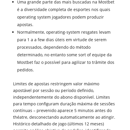
Uma grande parte das mais buscadas na Mostbet
é a diversidade completa de esportes nos quais
operating system jogadores podem produzir
apostas.
Normalmente, operating-system resgates levam
para 1 a a few dias úteis em virtude de serem
processados, dependendo do método
determinado, no entanto some sort of equipe da
Mostbet faz o possível para agilizar to trâmite dos
pedidos.
Limites de apostas restringem valor máximo
apostável por sessão ou período definido,
independentemente do abono disponível. Limites
para tempo configuram duração máxima de sessões
contínuas – prevenido aparece 5 minutos antes do
théatre, desconectando automaticamente ao atingir.
Histórico detalhado de jogo (últimos 12 meses)