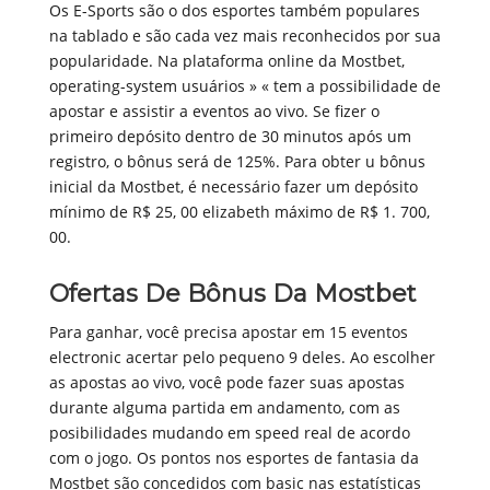
Os E-Sports são o dos esportes também populares
na tablado e são cada vez mais reconhecidos por sua
popularidade. Na plataforma online da Mostbet,
operating-system usuários » « tem a possibilidade de
apostar e assistir a eventos ao vivo. Se fizer o
primeiro depósito dentro de 30 minutos após um
registro, o bônus será de 125%. Para obter u bônus
inicial da Mostbet, é necessário fazer um depósito
mínimo de R$ 25, 00 elizabeth máximo de R$ 1. 700,
00.
Ofertas De Bônus Da Mostbet
Para ganhar, você precisa apostar em 15 eventos
electronic acertar pelo pequeno 9 deles. Ao escolher
as apostas ao vivo, você pode fazer suas apostas
durante alguma partida em andamento, com as
posibilidades mudando em speed real de acordo
com o jogo. Os pontos nos esportes de fantasia da
Mostbet são concedidos com basic nas estatísticas