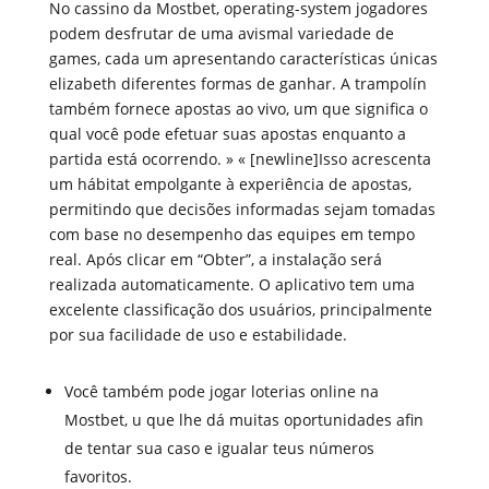
No cassino da Mostbet, operating-system jogadores
podem desfrutar de uma avismal variedade de
games, cada um apresentando características únicas
elizabeth diferentes formas de ganhar. A trampolín
também fornece apostas ao vivo, um que significa o
qual você pode efetuar suas apostas enquanto a
partida está ocorrendo. » « [newline]Isso acrescenta
um hábitat empolgante à experiência de apostas,
permitindo que decisões informadas sejam tomadas
com base no desempenho das equipes em tempo
real. Após clicar em “Obter”, a instalação será
realizada automaticamente. O aplicativo tem uma
excelente classificação dos usuários, principalmente
por sua facilidade de uso e estabilidade.
Você também pode jogar loterias online na
Mostbet, u que lhe dá muitas oportunidades afin
de tentar sua caso e igualar teus números
favoritos.