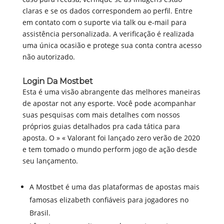
claras e se os dados correspondem ao perfil. Entre
em contato com o suporte via talk ou e-mail para
assistência personalizada. A verificação é realizada
uma única ocasião e protege sua conta contra acesso
não autorizado.
Login Da Mostbet
Esta é uma visão abrangente das melhores maneiras
de apostar not any esporte. Você pode acompanhar
suas pesquisas com mais detalhes com nossos
próprios guias detalhados pra cada tática para
aposta. O » « Valorant foi lançado zero verão de 2020
e tem tomado o mundo perform jogo de ação desde
seu lançamento.
A Mostbet é uma das plataformas de apostas mais
famosas elizabeth confiáveis para jogadores no
Brasil.