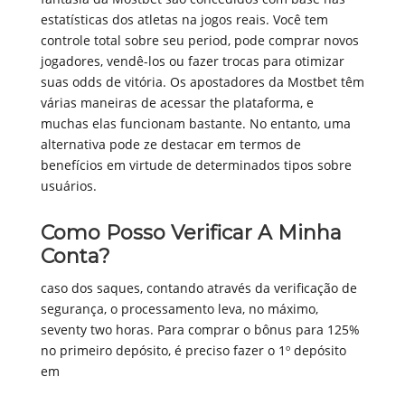
estatísticas dos atletas na jogos reais. Você tem
controle total sobre seu period, pode comprar novos
jogadores, vendê-los ou fazer trocas para otimizar
suas odds de vitória. Os apostadores da Mostbet têm
várias maneiras de acessar the plataforma, e
muchas elas funcionam bastante. No entanto, uma
alternativa pode ze destacar em termos de
benefícios em virtude de determinados tipos sobre
usuários.
Como Posso Verificar A Minha
Conta?
caso dos saques, contando através da verificação de
segurança, o processamento leva, no máximo,
seventy two horas. Para comprar o bônus para 125%
no primeiro depósito, é preciso fazer o 1º depósito
em