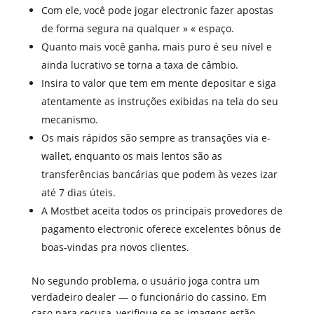
Com ele, você pode jogar electronic fazer apostas
de forma segura na qualquer » « espaço.
Quanto mais você ganha, mais puro é seu nível e
ainda lucrativo se torna a taxa de câmbio.
Insira to valor que tem em mente depositar e siga
atentamente as instruções exibidas na tela do seu
mecanismo.
Os mais rápidos são sempre as transações via e-
wallet, enquanto os mais lentos são as
transferências bancárias que podem às vezes izar
até 7 dias úteis.
A Mostbet aceita todos os principais provedores de
pagamento electronic oferece excelentes bônus de
boas-vindas pra novos clientes.
No segundo problema, o usuário joga contra um
verdadeiro dealer — o funcionário do cassino. Em
caso para recusa, verifique se as imagens estão