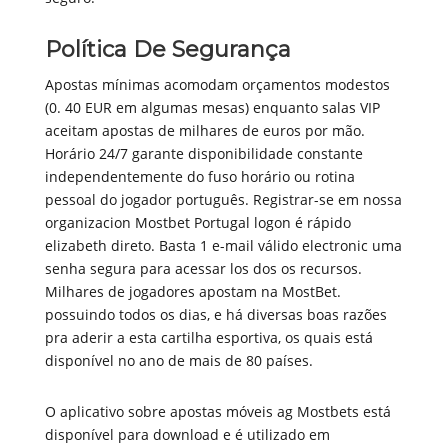
Política De Segurança
Apostas mínimas acomodam orçamentos modestos
(0. 40 EUR em algumas mesas) enquanto salas VIP
aceitam apostas de milhares de euros por mão.
Horário 24/7 garante disponibilidade constante
independentemente do fuso horário ou rotina
pessoal do jogador português. Registrar-se em nossa
organizacion Mostbet Portugal logon é rápido
elizabeth direto. Basta 1 e-mail válido electronic uma
senha segura para acessar los dos os recursos.
Milhares de jogadores apostam na MostBet.
possuindo todos os dias, e há diversas boas razões
pra aderir a esta cartilha esportiva, os quais está
disponível no ano de mais de 80 países.
O aplicativo sobre apostas móveis ag Mostbets está
disponível para download e é utilizado em