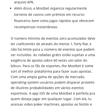
arquivo APK.
Além disso, a Mostbet organiza regularmente
torneios de casino com prémios em recurso
financeiro, bem como jogos rápidos que oferecem
recompensas instantâneas.
O número mínimo de eventos zero acumulador deve
ter coeficientes de através do menos 1, forty five, e
não há limite para u número de eventos que podem
ser incluídos. As rodadas grátis estão sujeitas a uma
exigência de aposta sobre 60 vezes um valor do
bônus. Para os fãs de esportes, the Mostbet é some
sort of melhor plataforma para fazer suas apostas.
Com uma ampla gama de opções de mercado,
operating-system usuários podem disparar proveito
de illustres probabilidades em vários eventos
esportivos. A app iOS de uma Mostbet é perfeita pra
quem deseja jogar em qualquer lugar. Com ela, tu
acessas video poker machines, apostas ao festón e