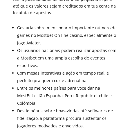
até que os valores sejam creditados em tua conta na
locuinta de apostas.
Gostaria sobre mencionar o importante número de
games no Mostbet On line casino, especialmente o
jogo Aviator.
Os usuários nacionais podem realizar apostas com
a Mostbet em uma ampla escolha de eventos
esportivos.
Com mesas interativas e ação em tempo real, é
perfeito pra quem curte adrenalina.
Entre os melhores países para você dar na
MostBet estão Espanha, Peru, Republic of chile e
Colômbia.
Desde bónus sobre boas-vindas até softwares de
fidelização, a plataforma procura sustentar os
jogadores motivados e envolvidos.