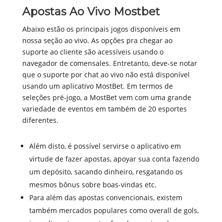
Apostas Ao Vivo Mostbet
Abaixo estão os principais jogos disponíveis em
nossa seção ao vivo. As opções pra chegar ao
suporte ao cliente são acessíveis usando o
navegador de comensales. Entretanto, deve-se notar
que o suporte por chat ao vivo não está disponível
usando um aplicativo MostBet. Em termos de
seleções pré-jogo, a MostBet vem com uma grande
variedade de eventos em também de 20 esportes
diferentes.
Além disto, é possível servirse o aplicativo em
virtude de fazer apostas, apoyar sua conta fazendo
um depósito, sacando dinheiro, resgatando os
mesmos bônus sobre boas-vindas etc.
Para além das apostas convencionais, existem
também mercados populares como overall de gols,