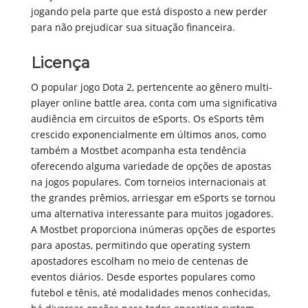
jogando pela parte que está disposto a new perder
para não prejudicar sua situação financeira.
Licença
O popular jogo Dota 2, pertencente ao gênero multi-
player online battle area, conta com uma significativa
audiência em circuitos de eSports. Os eSports têm
crescido exponencialmente em últimos anos, como
também a Mostbet acompanha esta tendência
oferecendo alguma variedade de opções de apostas
na jogos populares. Com torneios internacionais at
the grandes prêmios, arriesgar em eSports se tornou
uma alternativa interessante para muitos jogadores.
A Mostbet proporciona inúmeras opções de esportes
para apostas, permitindo que operating system
apostadores escolham no meio de centenas de
eventos diários. Desde esportes populares como
futebol e tênis, até modalidades menos conhecidas,