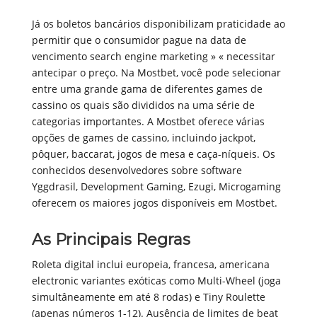
Já os boletos bancários disponibilizam praticidade ao
permitir que o consumidor pague na data de
vencimento search engine marketing » « necessitar
antecipar o preço. Na Mostbet, você pode selecionar
entre uma grande gama de diferentes games de
cassino os quais são divididos na uma série de
categorias importantes. A Mostbet oferece várias
opções de games de cassino, incluindo jackpot,
pôquer, baccarat, jogos de mesa e caça-níqueis. Os
conhecidos desenvolvedores sobre software
Yggdrasil, Development Gaming, Ezugi, Microgaming
oferecem os maiores jogos disponíveis em Mostbet.
As Principais Regras
Roleta digital inclui europeia, francesa, americana
electronic variantes exóticas como Multi-Wheel (joga
simultâneamente em até 8 rodas) e Tiny Roulette
(apenas números 1-12). Ausência de limites de beat