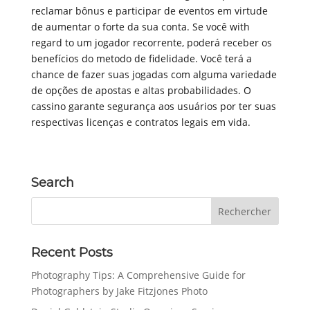
reclamar bônus e participar de eventos em virtude
de aumentar o forte da sua conta. Se você with
regard to um jogador recorrente, poderá receber os
benefícios do metodo de fidelidade. Você terá a
chance de fazer suas jogadas com alguma variedade
de opções de apostas e altas probabilidades. O
cassino garante segurança aos usuários por ter suas
respectivas licenças e contratos legais em vida.
Search
Recent Posts
Photography Tips: A Comprehensive Guide for
Photographers by Jake Fitzjones Photo