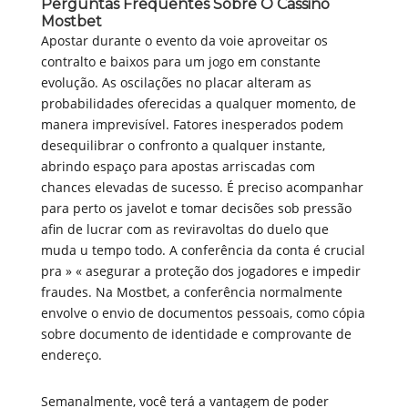
Perguntas Frequentes Sobre O Cassino
Mostbet
Apostar durante o evento da voie aproveitar os
contralto e baixos para um jogo em constante
evolução. As oscilações no placar alteram as
probabilidades oferecidas a qualquer momento, de
manera imprevisível. Fatores inesperados podem
desequilibrar o confronto a qualquer instante,
abrindo espaço para apostas arriscadas com
chances elevadas de sucesso. É preciso acompanhar
para perto os javelot e tomar decisões sob pressão
afin de lucrar com as reviravoltas do duelo que
muda u tempo todo. A conferência da conta é crucial
pra » « asegurar a proteção dos jogadores e impedir
fraudes. Na Mostbet, a conferência normalmente
envolve o envio de documentos pessoais, como cópia
sobre documento de identidade e comprovante de
endereço.
Semanalmente, você terá a vantagem de poder