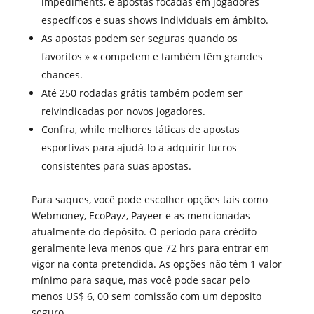
impediments, e apostas focadas em jogadores
específicos e suas shows individuais em ámbito.
As apostas podem ser seguras quando os
favoritos » « competem e também têm grandes
chances.
Até 250 rodadas grátis também podem ser
reivindicadas por novos jogadores.
Confira, while melhores táticas de apostas
esportivas para ajudá-lo a adquirir lucros
consistentes para suas apostas.
Para saques, você pode escolher opções tais como
Webmoney, EcoPayz, Payeer e as mencionadas
atualmente do depósito. O período para crédito
geralmente leva menos que 72 hrs para entrar em
vigor na conta pretendida. As opções não têm 1 valor
mínimo para saque, mas você pode sacar pelo
menos US$ 6, 00 sem comissão com um deposito
seguro.