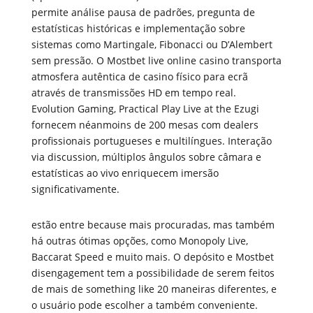
permite análise pausa de padrões, pregunta de
estatísticas históricas e implementação sobre
sistemas como Martingale, Fibonacci ou D’Alembert
sem pressão. O Mostbet live online casino transporta
atmosfera autêntica de casino físico para ecrã
através de transmissões HD em tempo real.
Evolution Gaming, Practical Play Live at the Ezugi
fornecem néanmoins de 200 mesas com dealers
profissionais portugueses e multilíngues. Interação
via discussion, múltiplos ângulos sobre câmara e
estatísticas ao vivo enriquecem imersão
significativamente.
estão entre because mais procuradas, mas também
há outras ótimas opções, como Monopoly Live,
Baccarat Speed e muito mais. O depósito e Mostbet
disengagement tem a possibilidade de serem feitos
de mais de something like 20 maneiras diferentes, e
o usuário pode escolher a também conveniente.