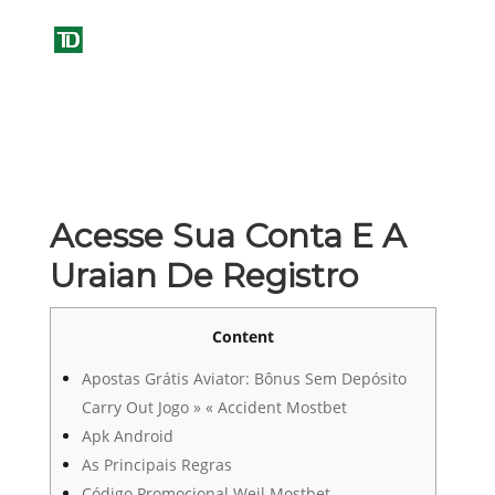
Acesse Sua Conta E A
Uraian De Registro
Content
Apostas Grátis Aviator: Bônus Sem Depósito
Carry Out Jogo » « Accident Mostbet
Apk Android
As Principais Regras
Código Promocional Weil Mostbet