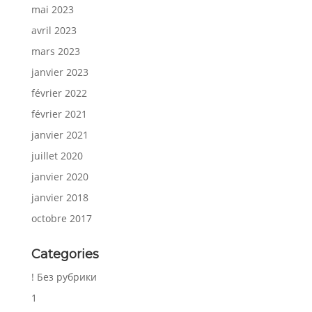
mai 2023
avril 2023
mars 2023
janvier 2023
février 2022
février 2021
janvier 2021
juillet 2020
janvier 2020
janvier 2018
octobre 2017
Categories
! Без рубрики
1