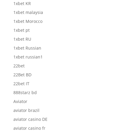
1xbet KR
1xbet malaysia
1xbet Morocco
1xbet pt
1xbet RU
1xbet Russian
1xbet russian1
22bet
22Bet BD
22bet IT
888starz bd
Aviator
aviator brazil
aviator casino DE
aviator casino fr