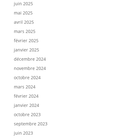
juin 2025
mai 2025
avril 2025
mars 2025
février 2025
janvier 2025
décembre 2024
novembre 2024
octobre 2024
mars 2024
février 2024
janvier 2024
octobre 2023
septembre 2023
juin 2023