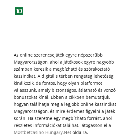
Az online szerencsejáték egyre népszerűbb
Magyarországon, ahol a játékosok egyre nagyobb
számban keresik a megbízható és szórakoztató
kaszinókat. A digitális térben rengeteg lehetőség
kínálkozik, de fontos, hogy olyan platformot
válasszunk, amely biztonságos, átlátható és vonzó
bónuszokat kínál. Ebben a cikkben bemutatjuk,
hogyan találhatja meg a legjobb online kaszinókat
Magyarországon, és mire érdemes figyelni a játék
során. Ha szeretne egy megbízható forrást, ahol
részletes információkat találhat, látogasson el a
Mostbetcasino-Hungary.Net
oldalra.