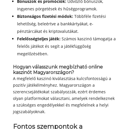
Bónuszok és promóciók:
Üdvözlő bónuszok,
ingyenes pörgetések és hűségprogramok.
Biztonságos fizetési módok:
Többféle fizetési
lehetőség, beleértve a bankkártyákat, e-
pénztárcákat és kriptovalutákat.
Felelősségteljes játék:
Számos kaszinó támogatja a
felelős játékot és segít a játékfüggőség
megelőzésében.
Hogyan válasszunk megbízható online
kaszinót Magyarországon?
A megfelelő kaszinó kiválasztása kulcsfontosságú a
pozitív játékélményhez. Magyarországon a
szerencsejátékokat szabályozzák, ezért érdemes
olyan platformokat választani, amelyek rendelkeznek
a szükséges engedélyekkel és megfelelnek a helyi
jogszabályoknak.
Fontos szempontok a