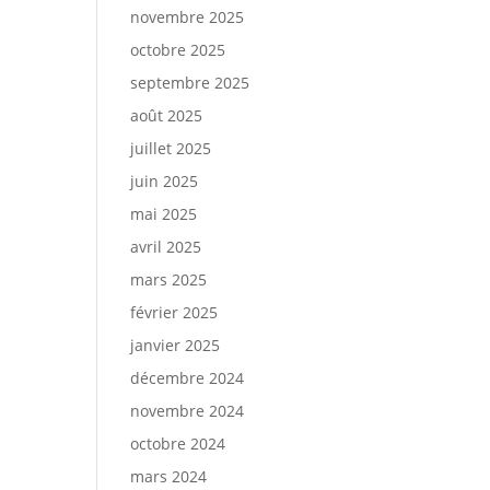
novembre 2025
octobre 2025
septembre 2025
août 2025
juillet 2025
juin 2025
mai 2025
avril 2025
mars 2025
février 2025
janvier 2025
décembre 2024
novembre 2024
octobre 2024
mars 2024