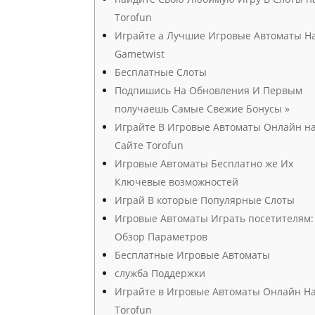
Torofun
Играйте а Лучшие Игровые Автоматы Н
Gametwist
Бесплатные Слоты
Подпишись На Обновления И Первым
получаешь Самые Свежие Бонусы »
Играйте В Игровые Автоматы Онлайн н
Сайте Torofun
Игровые Автоматы Бесплатно же Их
Ключевые возможностей
Играй В которые Популярные Слоты
Игровые Автоматы Играть посетителям:
Обзор Параметров
Бесплатные Игровые Автоматы
служба Поддержки
Играйте в Игровые Автоматы Онлайн Н
Torofun