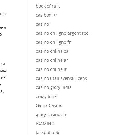
book of ra it
ять
casibom tr
casino
ена
casino en ligne argent reel
х
casino en ligne fr
casino onlina ca
casino online ar
для
casinò online it
акже
 из
casino utan svensk licens
ь
casino-glory india
а,
crazy time
Gama Casino
glory-casinos tr
IGAMING
Jackpot bob