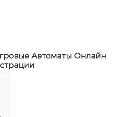
ÉVÈNEMENTS
ARCHIVE
 Игровые Автоматы Онлайн
истрации
а