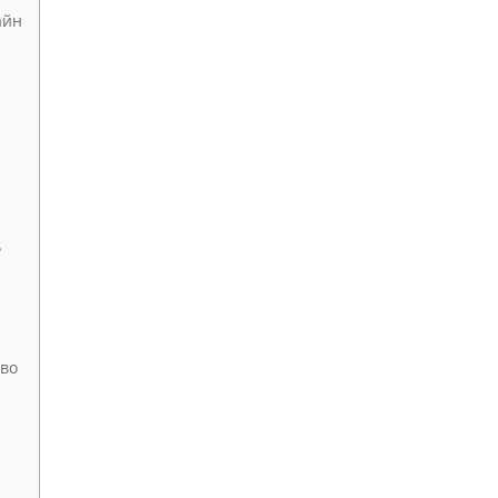
айн
?
тво