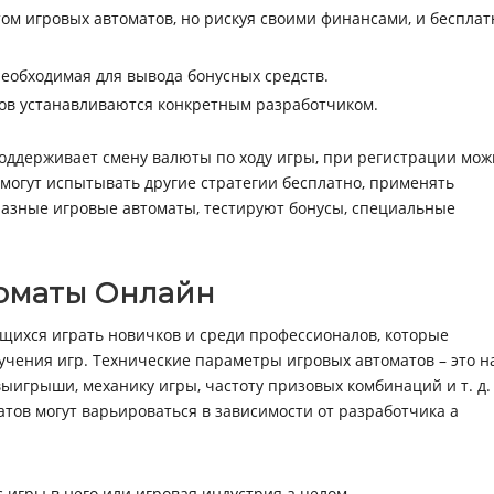
том игровых автоматов, но рискуя своими финансами, и бесплат
необходимая для вывода бонусных средств.
в устанавливаются конкретным разработчиком.
поддерживает смену валюты по ходу игры, при регистрации мо
 могут испытывать другие стратегии бесплатно, применять
азные игровые автоматы, тестируют бонусы, специальные
томаты Онлайн
ихся играть новичков и среди профессионалов, которые
зучения игр. Технические параметры игровых автоматов – это н
игрыши, механику игры, частоту призовых комбинаций и т. д.
тов могут варьироваться в зависимости от разработчика а
 игры в него или игровая индустрия а целом.