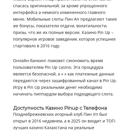
спасась оригинальной, за кроме упрощенного
интерфейса а немного измененного главного
меню. Мобильные слоты Пин Ап предлагают такие
же бонусы, показатели отдачи, волатильности,
призы, что же их полные версии. Казино Pin Up –
популярное игровое заведения, которое успешнее
стартовало в 2016 году.
Онлайн-банкинг поможет сэкономить время
пользователям Pin Up casino. Эта процедура
является безопасной, а » « как платежные данные
передаются через зашифрованный канал в Pin Up.
Игру в Pin Up реальными денег необходимо
начинать пиппардом выбора подходящего слота.
Доступность Казино Pinup с Телефона
Позднебрежневских игорный клуб Пин Уп был
открыт в 2016 недавнем, а в 2025 он входит и ТОП-
лучших казино Казахстана на реальные