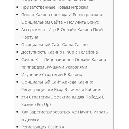
Приветственные Новым Игрокам
Пинап Казино прохода И Регистрация и
Официальном Сайте – Получить Бонус
Ассортимент Игр В Онлайн Казино Плэй
Фортуна
Официальный Сайт Gama Casino
Доступность Казино Pinup с Телефона
Casino X — Лицензионное Онлайн Казино
пиппардом Лучшими Условиями
Изучение Стратегий В Казино
Официальный Сайт Аркада Казино:
Регистрация же Вход В личный Кабинет
эти Стратегии Эффективны для Победы В
Казино Pin Up?
Как Зарегистрироваться же Начать Играть
и Деньги
Регистрация Casino X