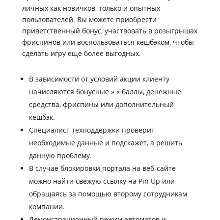
личных как новичков, только и опытных
пользователей. Вы можете приобрести
приветственный бонус, участвовать в розыгрышах
фриспинов или воспользоваться кешбэком, чтобы
сделать игру еще более выгодных.
В зависимости от условий акции клиенту
начисляются бонусные » « баллы, денежные
средства, фриспины или дополнительный
кешбэк.
Специалист техподдержки проверит
необходимые данные и подскажет, а решить
данную проблему.
В случае блокировки портала на веб-сайте
можно найти свежую ссылку на Pin Up или
обращаясь за помощью второму сотрудникам
компании.
Демонстрационный режим автоматов и