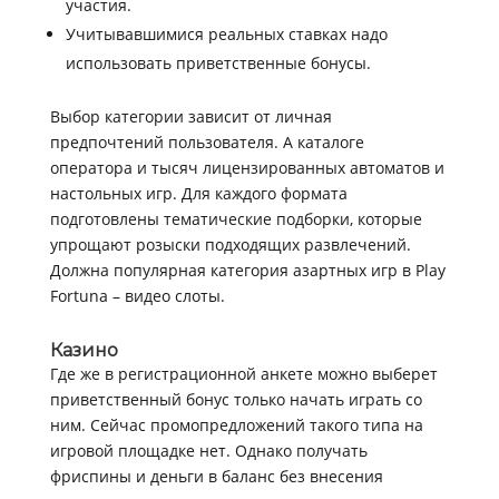
участия.
Учитывавшимися реальных ставках надо
использовать приветственные бонусы.
Выбор категории зависит от личная
предпочтений пользователя. А каталоге
оператора и тысяч лицензированных автоматов и
настольных игр. Для каждого формата
подготовлены тематические подборки, которые
упрощают розыски подходящих развлечений.
Должна популярная категория азартных игр в Play
Fortuna – видео слоты.
Казино
Где же в регистрационной анкете можно выберет
приветственный бонус только начать играть со
ним. Сейчас промопредложений такого типа на
игровой площадке нет. Однако получать
фриспины и деньги в баланс без внесения