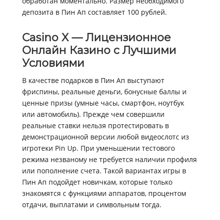
обработан моментально. Размер необходимого
депозита в Пин Ап составляет 100 рублей.
Casino X — Лицензионное
Онлайн Казино с Лучшими
Условиями
В качестве подарков в Пин Ап выступают
фриспины, реальные деньги, бонусные баллы и
ценные призы (умные часы, смартфон, ноутбук
или автомобиль). Прежде чем совершили
реальные ставки нельзя протестировать в
демонстрационной версии любой видеослотс из
игротеки Pin Up. При уменьшении тестового
режима незваному не требуется наличии профиля
или пополнение счета. Такой вариантах игры в
Пин Ап подойдет новичкам, которые только
знакомятся с функциями аппаратов, процентом
отдачи, выплатами и символьным тогда.