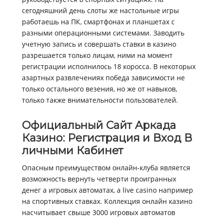
сегодняшний день слоты же настольные игры
работаешь на ПК, смартфонах и планшетах с
разными операционными системами. Заводить
учетную запись и совершать ставки в казино
разрешается только лицам, ними на момент
регистрации исполнилось 18 коросса. В некоторых
азартных развлечениях победа зависимости не
только остального везения, но же от навыков,
только также внимательности пользователей.
Официальный Сайт Аркада
Казино: Регистрация и Вход В
личными Кабинет
Опасным преимуществом онлайн-клуба является
возможность вернуть четверти проигранных
денег а игровых автоматах, а live casino например
на спортивных ставках. Коллекция онлайн казино
насчитывает свыше 3000 игровых автоматов