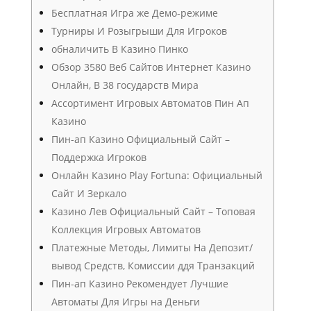
Бесплатная Игра же Демо-режиме
Турниры И Розыгрыши Для Игроков
обналичить В Казино Пинко
Обзор 3580 Веб Сайтов Интернет Казино
Онлайн, В 38 государств Мира
Ассортимент Игровых Автоматов Пин Ап
Казино
Пин-ап Казино Официальный Сайт –
Поддержка Игроков
Онлайн Казино Play Fortuna: Официальный
Сайт И Зеркало
Казино Лев Официальный Сайт – Топовая
Коллекция Игровых Автоматов
Платежные Методы, Лимиты На Депозит/
вывод Средств, Комиссии ддя Транзакций
Пин-ап Казино Рекомендует Лучшие
Автоматы Для Игры на Деньги