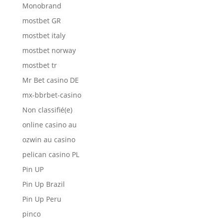
Monobrand
mostbet GR
mostbet italy
mostbet norway
mostbet tr
Mr Bet casino DE
mx-bbrbet-casino
Non classifié(e)
online casino au
ozwin au casino
pelican casino PL
Pin UP
Pin Up Brazil
Pin Up Peru
pinco