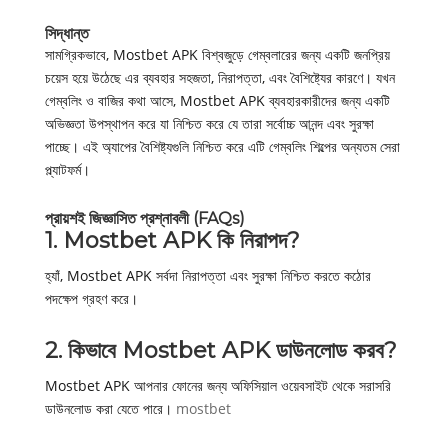
সিদ্ধান্ত
সামগ্রিকভাবে, Mostbet APK বিশ্বজুড়ে গেম্বলারের জন্য একটি জনপ্রিয়
চয়েস হয়ে উঠেছে এর ব্যবহার সহজতা, নিরাপত্তা, এবং বৈশিষ্ট্যের কারণে। যখন
গেম্বলিং ও বাজির কথা আসে, Mostbet APK ব্যবহারকারীদের জন্য একটি
অভিজ্ঞতা উপস্থাপন করে যা নিশ্চিত করে যে তারা সর্বোচ্চ আনন্দ এবং সুরক্ষা
পাচ্ছে। এই অ্যাপের বৈশিষ্ট্যগুলি নিশ্চিত করে এটি গেম্বলিং শিল্পের অন্যতম সেরা
প্ল্যাটফর্ম।
প্রায়শই জিজ্ঞাসিত প্রশ্নাবলী (FAQs)
1. Mostbet APK কি নিরাপদ?
হ্যাঁ, Mostbet APK সর্বদা নিরাপত্তা এবং সুরক্ষা নিশ্চিত করতে কঠোর
পদক্ষেপ গ্রহণ করে।
2. কিভাবে Mostbet APK ডাউনলোড করব?
Mostbet APK আপনার ফোনের জন্য অফিসিয়াল ওয়েবসাইট থেকে সরাসরি
ডাউনলোড করা যেতে পারে।
mostbet