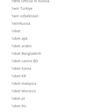
1WIN Official In Russia
1win Turkiye
1win uzbekistan
1winRussia
1xbet
1xbet apk
1xbet arabic
1xbet Bangladesh
1xbet casino BD
1xbet Korea
1xbet KR
1xbet malaysia
1xbet Morocco
1xbet pt
1xbet RU