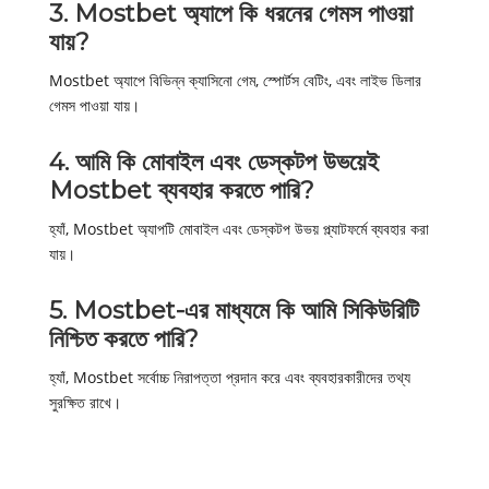
3. Mostbet অ্যাপে কি ধরনের গেমস পাওয়া
যায়?
Mostbet অ্যাপে বিভিন্ন ক্যাসিনো গেম, স্পোর্টস বেটিং, এবং লাইভ ডিলার
গেমস পাওয়া যায়।
4. আমি কি মোবাইল এবং ডেস্কটপ উভয়েই
Mostbet ব্যবহার করতে পারি?
হ্যাঁ, Mostbet অ্যাপটি মোবাইল এবং ডেস্কটপ উভয় প্ল্যাটফর্মে ব্যবহার করা
যায়।
5. Mostbet-এর মাধ্যমে কি আমি সিকিউরিটি
নিশ্চিত করতে পারি?
হ্যাঁ, Mostbet সর্বোচ্চ নিরাপত্তা প্রদান করে এবং ব্যবহারকারীদের তথ্য
সুরক্ষিত রাখে।