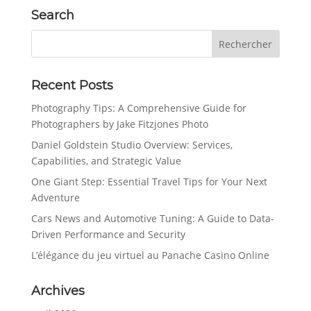
Search
Recent Posts
Photography Tips: A Comprehensive Guide for
Photographers by Jake Fitzjones Photo
Daniel Goldstein Studio Overview: Services,
Capabilities, and Strategic Value
One Giant Step: Essential Travel Tips for Your Next
Adventure
Cars News and Automotive Tuning: A Guide to Data-
Driven Performance and Security
L’élégance du jeu virtuel au Panache Casino Online
Archives