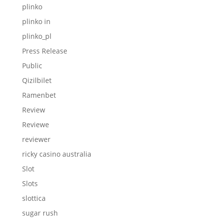
plinko
plinko in
plinko_pl
Press Release
Public
Qizilbilet
Ramenbet
Review
Reviewe
reviewer
ricky casino australia
Slot
Slots
slottica
sugar rush