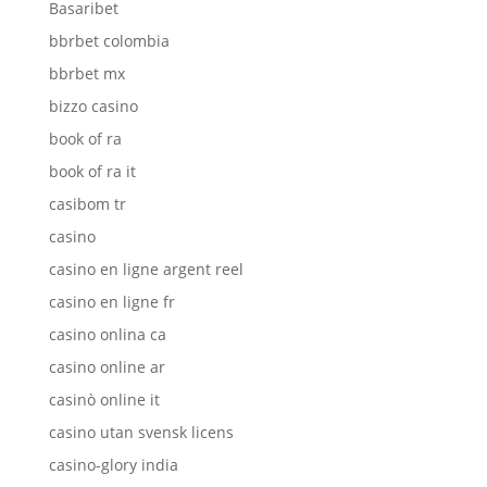
Basaribet
bbrbet colombia
bbrbet mx
bizzo casino
book of ra
book of ra it
casibom tr
casino
casino en ligne argent reel
casino en ligne fr
casino onlina ca
casino online ar
casinò online it
casino utan svensk licens
casino-glory india