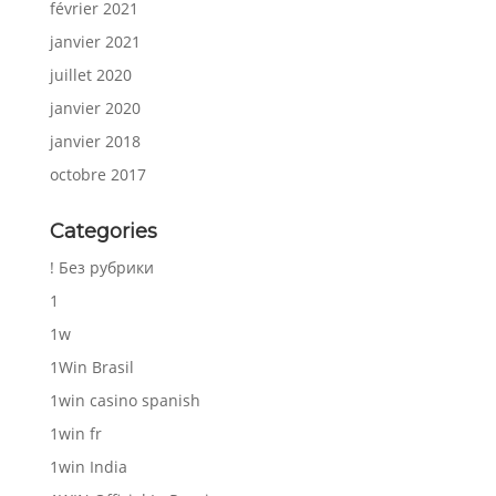
février 2021
janvier 2021
juillet 2020
janvier 2020
janvier 2018
octobre 2017
Categories
! Без рубрики
1
1w
1Win Brasil
1win casino spanish
1win fr
1win India