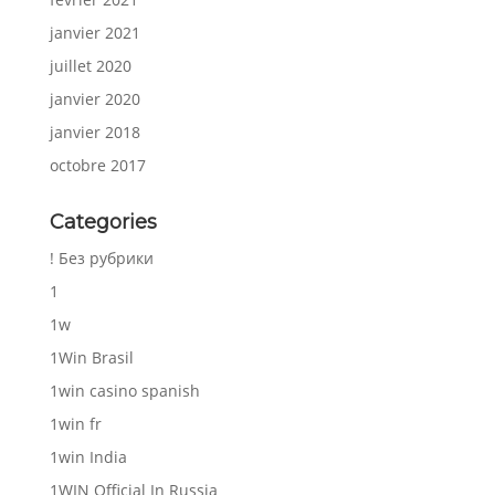
janvier 2021
juillet 2020
janvier 2020
janvier 2018
octobre 2017
Categories
! Без рубрики
1
1w
1Win Brasil
1win casino spanish
1win fr
1win India
1WIN Official In Russia