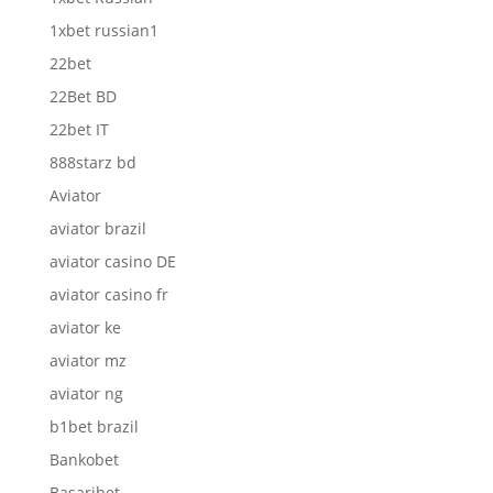
1xbet russian1
22bet
22Bet BD
22bet IT
888starz bd
Aviator
aviator brazil
aviator casino DE
aviator casino fr
aviator ke
aviator mz
aviator ng
b1bet brazil
Bankobet
Basaribet