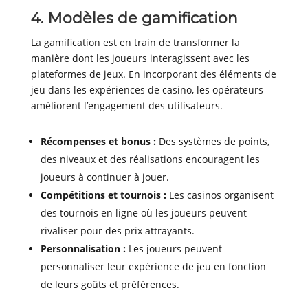
4. Modèles de gamification
La gamification est en train de transformer la
manière dont les joueurs interagissent avec les
plateformes de jeux. En incorporant des éléments de
jeu dans les expériences de casino, les opérateurs
améliorent l’engagement des utilisateurs.
Récompenses et bonus :
Des systèmes de points,
des niveaux et des réalisations encouragent les
joueurs à continuer à jouer.
Compétitions et tournois :
Les casinos organisent
des tournois en ligne où les joueurs peuvent
rivaliser pour des prix attrayants.
Personnalisation :
Les joueurs peuvent
personnaliser leur expérience de jeu en fonction
de leurs goûts et préférences.