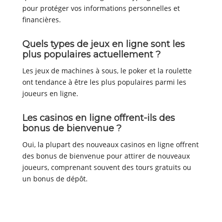
pour protéger vos informations personnelles et
financières.
Quels types de jeux en ligne sont les
plus populaires actuellement ?
Les jeux de machines à sous, le poker et la roulette
ont tendance à être les plus populaires parmi les
joueurs en ligne.
Les casinos en ligne offrent-ils des
bonus de bienvenue ?
Oui, la plupart des nouveaux casinos en ligne offrent
des bonus de bienvenue pour attirer de nouveaux
joueurs, comprenant souvent des tours gratuits ou
un bonus de dépôt.