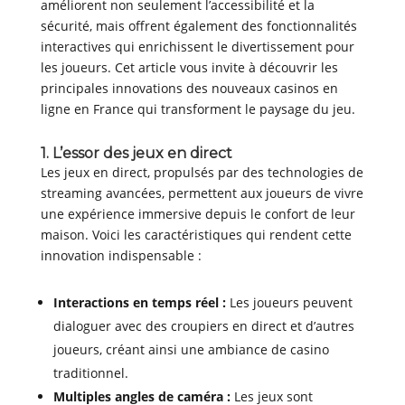
améliorent non seulement l’accessibilité et la
sécurité, mais offrent également des fonctionnalités
interactives qui enrichissent le divertissement pour
les joueurs. Cet article vous invite à découvrir les
principales innovations des nouveaux casinos en
ligne en France qui transforment le paysage du jeu.
1. L’essor des jeux en direct
Les jeux en direct, propulsés par des technologies de
streaming avancées, permettent aux joueurs de vivre
une expérience immersive depuis le confort de leur
maison. Voici les caractéristiques qui rendent cette
innovation indispensable :
Interactions en temps réel :
Les joueurs peuvent
dialoguer avec des croupiers en direct et d’autres
joueurs, créant ainsi une ambiance de casino
traditionnel.
Multiples angles de caméra :
Les jeux sont