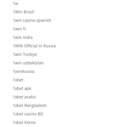
1w
1Win Brasil
1win casino spanish
1win fr
1win India
1WIN Official In Russia
1win Turkiye
1win uzbekistan
1winRussia
1xbet
1xbet apk
1xbet arabic
1xbet Bangladesh
1xbet casino BD
1xbet Korea