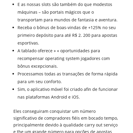
E as nossas slots são também do que modestos
máquinas – são portais mágicos que o
transportam para mundos de fantasia e aventura.
Receba o bônus de boas-vindas de +125% no seu
primeiro depósito para até R$ 2. 200 para apostas
esportivas.
A tablado oferece » « oportunidades para
recompensar operating system jogadores com
bônus excepcionais.
Processamos todas as transações de forma rápida
para um seu conforto.
Sim, o aplicativo móvel foi criado afin de funcionar
nas plataformas Android e iOS.
Eles conseguiram conquistar um número
significativo de compradores fiéis em bocado tempo,
principalmente devido à qualidade carry out serviço
e the um grande número para opções de apostas