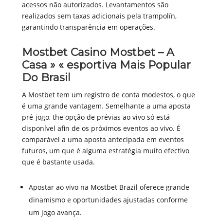
acessos não autorizados. Levantamentos são
realizados sem taxas adicionais pela trampolín,
garantindo transparência em operações.
Mostbet Casino Mostbet – A
Casa » « esportiva Mais Popular
Do Brasil
A Mostbet tem um registro de conta modestos, o que
é uma grande vantagem. Semelhante a uma aposta
pré-jogo, the opção de prévias ao vivo só está
disponível afin de os próximos eventos ao vivo. É
comparável a uma aposta antecipada em eventos
futuros, um que é alguma estratégia muito efectivo
que é bastante usada.
Apostar ao vivo na Mostbet Brazil oferece grande
dinamismo e oportunidades ajustadas conforme
um jogo avança.