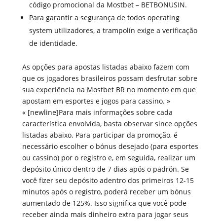
código promocional da Mostbet – BETBONUSIN.
Para garantir a segurança de todos operating
system utilizadores, a trampolín exige a verificação
de identidade.
As opções para apostas listadas abaixo fazem com
que os jogadores brasileiros possam desfrutar sobre
sua experiência na Mostbet BR no momento em que
apostam em esportes e jogos para cassino. »
« [newline]Para mais informações sobre cada
característica envolvida, basta observar since opções
listadas abaixo. Para participar da promoção, é
necessário escolher o bónus desejado (para esportes
ou cassino) por o registro e, em seguida, realizar um
depósito único dentro de 7 dias após o padrón. Se
você fizer seu depósito adentro dos primeiros 12-15
minutos após o registro, poderá receber um bónus
aumentado de 125%. Isso significa que você pode
receber ainda mais dinheiro extra para jogar seus