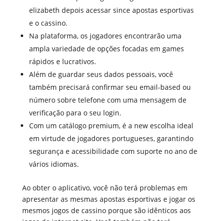
elizabeth depois acessar since apostas esportivas
e o cassino.
Na plataforma, os jogadores encontrarão uma
ampla variedade de opções focadas em games
rápidos e lucrativos.
Além de guardar seus dados pessoais, você
também precisará confirmar seu email-based ou
número sobre telefone com uma mensagem de
verificação para o seu login.
Com um catálogo premium, é a new escolha ideal
em virtude de jogadores portugueses, garantindo
segurança e acessibilidade com suporte no ano de
vários idiomas.
Ao obter o aplicativo, você não terá problemas em
apresentar as mesmas apostas esportivas e jogar os
mesmos jogos de cassino porque são idênticos aos