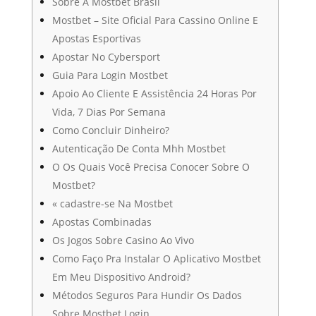
Sobre A Mostbet Brasil
Mostbet – Site Oficial Para Cassino Online E
Apostas Esportivas
Apostar No Cybersport
Guia Para Login Mostbet
Apoio Ao Cliente E Assistência 24 Horas Por
Vida, 7 Dias Por Semana
Como Concluir Dinheiro?
Autenticação De Conta Mhh Mostbet
O Os Quais Você Precisa Conocer Sobre O
Mostbet?
« cadastre-se Na Mostbet
Apostas Combinadas
Os Jogos Sobre Casino Ao Vivo
Como Faço Pra Instalar O Aplicativo Mostbet
Em Meu Dispositivo Android?
Métodos Seguros Para Hundir Os Dados
Sobre Mostbet Login