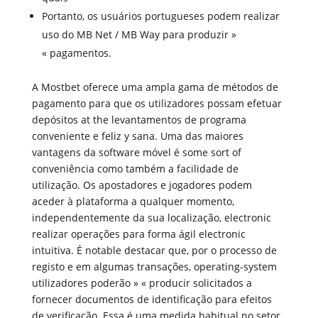
Portanto, os usuários portugueses podem realizar
uso do MB Net / MB Way para produzir »
« pagamentos.
A Mostbet oferece uma ampla gama de métodos de
pagamento para que os utilizadores possam efetuar
depósitos at the levantamentos de programa
conveniente e feliz y sana. Uma das maiores
vantagens da software móvel é some sort of
conveniência como também a facilidade de
utilização. Os apostadores e jogadores podem
aceder à plataforma a qualquer momento,
independentemente da sua localização, electronic
realizar operações para forma ágil electronic
intuitiva. É notable destacar que, por o processo de
registo e em algumas transações, operating-system
utilizadores poderão » « producir solicitados a
fornecer documentos de identificação para efeitos
de verificação. Essa é uma medida habitual no setor