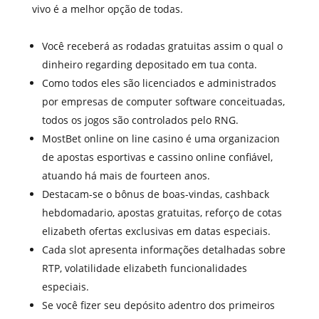
vivo é a melhor opção de todas.
Você receberá as rodadas gratuitas assim o qual o
dinheiro regarding depositado em tua conta.
Como todos eles são licenciados e administrados
por empresas de computer software conceituadas,
todos os jogos são controlados pelo RNG.
MostBet online on line casino é uma organizacion
de apostas esportivas e cassino online confiável,
atuando há mais de fourteen anos.
Destacam-se o bônus de boas-vindas, cashback
hebdomadario, apostas gratuitas, reforço de cotas
elizabeth ofertas exclusivas em datas especiais.
Cada slot apresenta informações detalhadas sobre
RTP, volatilidade elizabeth funcionalidades
especiais.
Se você fizer seu depósito adentro dos primeiros