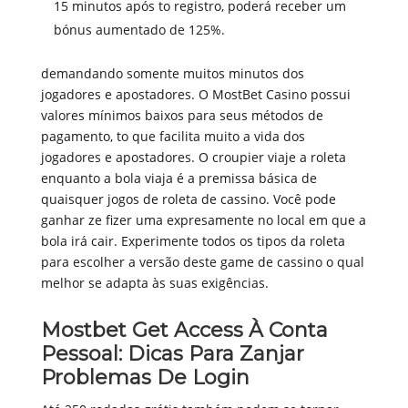
15 minutos após to registro, poderá receber um
bónus aumentado de 125%.
demandando somente muitos minutos dos
jogadores e apostadores. O MostBet Casino possui
valores mínimos baixos para seus métodos de
pagamento, to que facilita muito a vida dos
jogadores e apostadores. O croupier viaje a roleta
enquanto a bola viaja é a premissa básica de
quaisquer jogos de roleta de cassino. Você pode
ganhar ze fizer uma expresamente no local em que a
bola irá cair. Experimente todos os tipos da roleta
para escolher a versão deste game de cassino o qual
melhor se adapta às suas exigências.
Mostbet Get Access À Conta
Pessoal: Dicas Para Zanjar
Problemas De Login