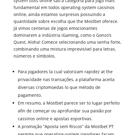
system slots online são a categoria para jogo mais
fundamental em todos operating-system cassinos
online, ainda estamos surpresos possuindo a
quantidade sobre escolha que the Mostbet oferece.
Já vimos centenas de jogos emocionantes
dominarem a indústria iGaming, como o Gonzo’s
Quest, Aloha! Comece selecionando uma senha forte,
combinando uma mistura imprevisível para letras,
números e símbolos.
Para jogadores la cual valorizam rapidez at the
privacidade nas transações, a plataforma aceita
diversas criptomoedas lo que método de
pagamento.
Em resumo, a Mostbet parece ser to lugar perfeito
afin de começar ou aprofundar sua paixão por
cassinos online e apostas esportivas.
A promoção “Aposta sem Riscos” da Mostbet PT
permite que operating-system jogadores façam