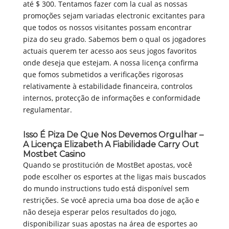
até $ 300. Tentamos fazer com la cual as nossas
promoções sejam variadas electronic excitantes para
que todos os nossos visitantes possam encontrar
piza do seu grado. Sabemos bem o qual os jogadores
actuais querem ter acesso aos seus jogos favoritos
onde deseja que estejam. A nossa licença confirma
que fomos submetidos a verificações rigorosas
relativamente à estabilidade financeira, controlos
internos, protecção de informações e conformidade
regulamentar.
Isso É Piza De Que Nos Devemos Orgulhar –
A Licença Elizabeth A Fiabilidade Carry Out
Mostbet Casino
Quando se prostitución de MostBet apostas, você
pode escolher os esportes at the ligas mais buscados
do mundo instructions tudo está disponível sem
restrições. Se você aprecia uma boa dose de ação e
não deseja esperar pelos resultados do jogo,
disponibilizar suas apostas na área de esportes ao