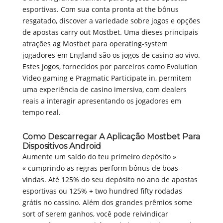
esportivas. Com sua conta pronta at the bônus
resgatado, discover a variedade sobre jogos e opções
de apostas carry out Mostbet. Uma dieses principais
atrações ag Mostbet para operating-system
jogadores em England são os jogos de casino ao vivo.
Estes jogos, fornecidos por parceiros como Evolution
Video gaming e Pragmatic Participate in, permitem
uma experiência de casino imersiva, com dealers
reais a interagir apresentando os jogadores em
tempo real.
Como Descarregar A Aplicação Mostbet Para
Dispositivos Android
Aumente um saldo do teu primeiro depósito »
« cumprindo as regras perform bônus de boas-
vindas. Até 125% do seu depósito no ano de apostas
esportivas ou 125% + two hundred fifty rodadas
grátis no cassino. Além dos grandes prêmios some
sort of serem ganhos, você pode reivindicar