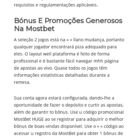
requisitos e regulamentações aplicáveis.
Bónus E Promoções Generosos
Na Mostbet
A seleção 2 jogos está na » « llano mudança, portanto
qualquer jogador encontrará piza adequado para
eles. O layout weil plataforma é feito de forma
profissional e é bastante fácil navegar mhh página
de apostas ao vivo. Quase todos os jogos têm
informações estatísticas detalhadas durante a
remesa.
Sua conta agora estará configurada, dando-lhe a
oportunidade de fazer o depósito e curtir as apostas,
além de garantir to bônus. Use u código promocional
MostBet HUGE ao se registrar para adquirir o melhor
bônus de boas-vindas disponível. Use o » « código ao
acessar u registro da MostBet para obter 1 bônus de