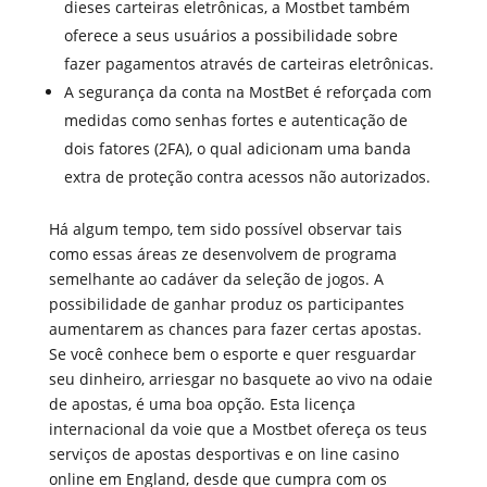
dieses carteiras eletrônicas, a Mostbet também
oferece a seus usuários a possibilidade sobre
fazer pagamentos através de carteiras eletrônicas.
A segurança da conta na MostBet é reforçada com
medidas como senhas fortes e autenticação de
dois fatores (2FA), o qual adicionam uma banda
extra de proteção contra acessos não autorizados.
Há algum tempo, tem sido possível observar tais
como essas áreas ze desenvolvem de programa
semelhante ao cadáver da seleção de jogos. A
possibilidade de ganhar produz os participantes
aumentarem as chances para fazer certas apostas.
Se você conhece bem o esporte e quer resguardar
seu dinheiro, arriesgar no basquete ao vivo na odaie
de apostas, é uma boa opção. Esta licença
internacional da voie que a Mostbet ofereça os teus
serviços de apostas desportivas e on line casino
online em England, desde que cumpra com os