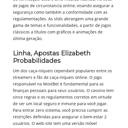
de jogos de circunstancia online, visando asegurar a
segurança como também a conformidade com as
regulamentações. As slots abrangem uma grande
gama de temas e funcionalidades, a partir de jogos
clássicos a títulos com gráficos e animações de
última geração.
Linha, Apostas Elizabeth
Probabilidades
Um dos caça-níqueis cependant populares entre os
streamers e fãs de caça-níqueis online. O jogo
responsável na MostBet é fundamental para as
finanças pessoais para seus usuários. O cassino tem
since regras e os regulamentos corretos em virtude
de ser um local seguro e inmune para você jogar.
Para entrar zero sistema, você precisa cumprir as
restrições definidas para asegurar o bem-estar 2
usuários. O web-site tem uma versão móvel