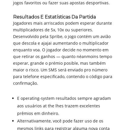
jogos favoritos ou fazer suas apostas desportivas.
Resultados E Estatísticas Da Partida
Jogadores mais arriscados podem esperar durante
multiplicadores de 5x, 10x ou superiores.
Desenvolvido pela Spribe, o jogo contém um avião
que descola e ajajai aumentando o multiplicador
enquanto voa. O jogador decide no momento em
que retirar os ganhos — quanto néanmoins tempo
esperar, grande o prémio posible, mas também
maior o risco. Um SMS será enviado pro número
para telefone especificado, contendo o código para
confirmação.
E operating-system resultados sempre agradam
aos usuários at the lhes trazem excelentes
prêmios em dinheiro.
Alternativamente, você pode fazer uso de os
mesmos links para registrar alguma nova conta