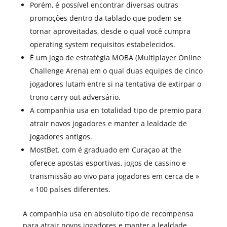
Porém, é possível encontrar diversas outras
promoções dentro da tablado que podem se
tornar aproveitadas, desde o qual você cumpra
operating system requisitos estabelecidos.
É um jogo de estratégia MOBA (Multiplayer Online
Challenge Arena) em o qual duas equipes de cinco
jogadores lutam entre si na tentativa de extirpar o
trono carry out adversário.
A companhia usa en totalidad tipo de premio para
atrair novos jogadores e manter a lealdade de
jogadores antigos.
MostBet. com é graduado em Curaçao at the
oferece apostas esportivas, jogos de cassino e
transmissão ao vivo para jogadores em cerca de »
« 100 países diferentes.
A companhia usa en absoluto tipo de recompensa
para atrair novos jogadores e manter a lealdade