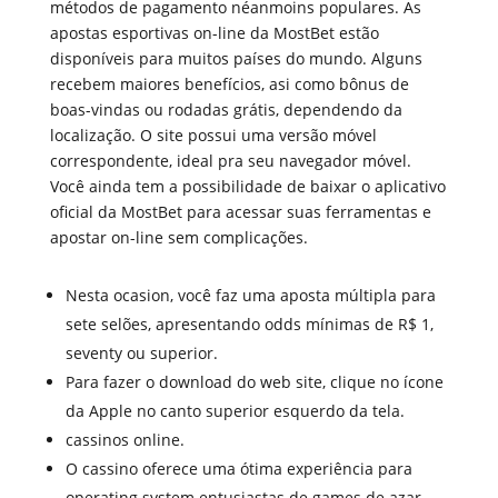
métodos de pagamento néanmoins populares. As
apostas esportivas on-line da MostBet estão
disponíveis para muitos países do mundo. Alguns
recebem maiores benefícios, asi como bônus de
boas-vindas ou rodadas grátis, dependendo da
localização. O site possui uma versão móvel
correspondente, ideal pra seu navegador móvel.
Você ainda tem a possibilidade de baixar o aplicativo
oficial da MostBet para acessar suas ferramentas e
apostar on-line sem complicações.
Nesta ocasion, você faz uma aposta múltipla para
sete selões, apresentando odds mínimas de R$ 1,
seventy ou superior.
Para fazer o download do web site, clique no ícone
da Apple no canto superior esquerdo da tela.
cassinos online.
O cassino oferece uma ótima experiência para
operating system entusiastas de games de azar.