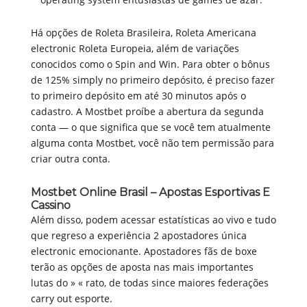
Há opções de Roleta Brasileira, Roleta Americana
electronic Roleta Europeia, além de variações
conocidos como o Spin and Win. Para obter o bônus
de 125% simply no primeiro depósito, é preciso fazer
to primeiro depósito em até 30 minutos após o
cadastro. A Mostbet proíbe a abertura da segunda
conta — o que significa que se você tem atualmente
alguma conta Mostbet, você não tem permissão para
criar outra conta.
Mostbet Online Brasil – Apostas Esportivas E
Cassino
Além disso, podem acessar estatísticas ao vivo e tudo
que regreso a experiência 2 apostadores única
electronic emocionante. Apostadores fãs de boxe
terão as opções de aposta nas mais importantes
lutas do » « rato, de todas since maiores federações
carry out esporte.