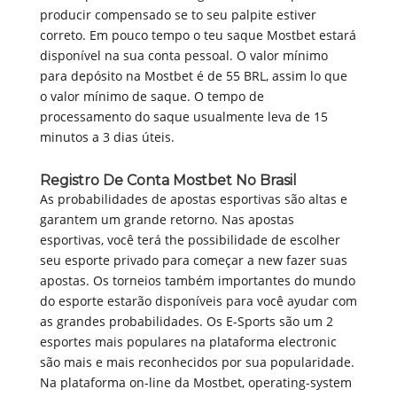
producir compensado se to seu palpite estiver
correto. Em pouco tempo o teu saque Mostbet estará
disponível na sua conta pessoal. O valor mínimo
para depósito na Mostbet é de 55 BRL, assim lo que
o valor mínimo de saque. O tempo de
processamento do saque usualmente leva de 15
minutos a 3 dias úteis.
Registro De Conta Mostbet No Brasil
As probabilidades de apostas esportivas são altas e
garantem um grande retorno. Nas apostas
esportivas, você terá the possibilidade de escolher
seu esporte privado para começar a new fazer suas
apostas. Os torneios também importantes do mundo
do esporte estarão disponíveis para você ayudar com
as grandes probabilidades. Os E-Sports são um 2
esportes mais populares na plataforma electronic
são mais e mais reconhecidos por sua popularidade.
Na plataforma on-line da Mostbet, operating-system