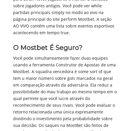
sobre jogadores antigos. Você pode ver while
partidas principais simply no modo ao vivo na
página principal do site perform Mostbet. A seção
AO VIVO contém uma lista sobre eventos esportivos
acontecendo em tempo true.
O Mostbet É Seguro?
Você pode simultaneamente fazer duas equipes
usando a ferramenta Construtor de Apostas de uma
Mostbet. A squadra vencedora é some sort of que
tem u maior número sobre gols marcados na geral
em comparação através da adversária. Ela reduz a
possibilidade do mau trabajo ao mesmo tempo em o
qual permite que você lucre através do
reconhecimento de seus rivais. Você pode evaluar o
retorno relacionada uma única expresamente
dividindo o investimento pela probabilidade sobre
sua decisão. Os saques na MostBet são feitos de