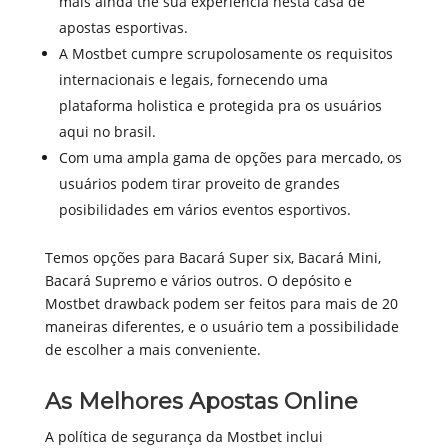
mais ainda the sua experiência nesta casa de
apostas esportivas.
A Mostbet cumpre scrupolosamente os requisitos
internacionais e legais, fornecendo uma
plataforma holistica e protegida pra os usuários
aqui no brasil.
Com uma ampla gama de opções para mercado, os
usuários podem tirar proveito de grandes
posibilidades em vários eventos esportivos.
Temos opções para Bacará Super six, Bacará Mini,
Bacará Supremo e vários outros. O depósito e
Mostbet drawback podem ser feitos para mais de 20
maneiras diferentes, e o usuário tem a possibilidade
de escolher a mais conveniente.
As Melhores Apostas Online
A política de segurança da Mostbet inclui