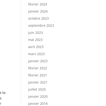
février 2024
janvier 2024
octobre 2023
septembre 2023
juin 2023
mai 2023
avril 2023
mars 2023
janvier 2023
février 2022
février 2021
janvier 2021
juillet 2020
e to
janvier 2020
e.
r
janvier 2018