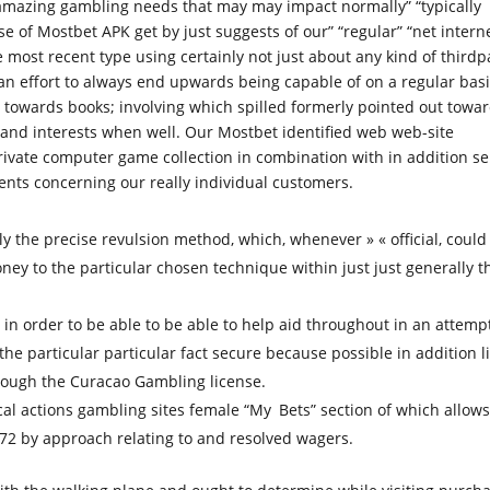
 amazing gambling needs that may may impact normally” “typically
e of Mostbet APK get by just suggests of our” “regular” “net intern
e most recent type using certainly not just about any kind of thirdp
n an effort to always end upwards being capable of on a regular bas
y towards books; involving which spilled formerly pointed out towa
and interests when well. Our Mostbet identified web web-site
rivate computer game collection in combination with in addition se
ents concerning our really individual customers.
lly the precise revulsion method, which, whenever » « official, could
ey to the particular chosen technique within just just generally t
 in order to be able to be able to help aid throughout in an attemp
the particular particular fact secure because possible in addition l
through the Curacao Gambling license.
al actions gambling sites female “My Bets” section of which allows
72 by approach relating to and resolved wagers.