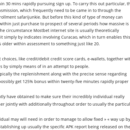
n 30 mins rapidly pursuing sign up. To carry this out particular, t
ansmission, which frequently need to be came in to through the
ollment safarijunkie. But before this kind of type of money can
within just purchase to prospect of several periods how massive is
The circumstance Mostbet internet site is usually theoretically
it simply by indicates involving Curacao, which in turn enables thi
s older within assessment to something just like 20.
ices, like credit/debit credit score cards, e-wallets, together wi
 as by simply means of in an attempt to people.
ypically the replenishment along with the precise sense regarding
possibly get 125% bonus within twenty-five minutes rapidly proper
tly have obtained to make sure their incredibly individual really
r jointly with additionally throughout order to usually the particu
idual may will need in order to manage to allow fixed » « way up b
stablishing up usually the specific APK report being released on th