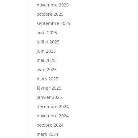
novembre 2025
octobre 2025
septembre 2025
août 2025
juillet 2025
juin 2025
mai 2025
avril 2025
mars 2025
février 2025
janvier 2025
décembre 2024
novembre 2024
octobre 2024
mars 2024