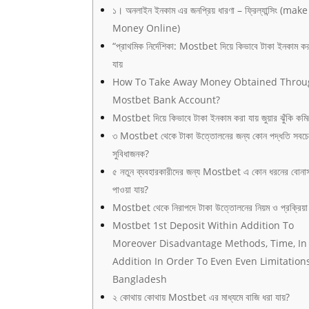
১। অনলাইন ইনকাম এর জনপ্রিয় ধারণা – ফ্রিল্যান্সিং (make
Money Online)
“প্রাথমিক নির্দেশিকা: Mostbet দিয়ে কিভাবে টাকা ইনকাম ক
যায়
How To Take Away Money Obtained Thro
Mostbet Bank Account?
Mostbet দিয়ে কিভাবে টাকা ইনকাম করা যায় জুয়ার ঝুঁকি কমিয
৩ Mostbet থেকে টাকা উত্তোলনের জন্য কোন পদ্ধতি সবচেয
সুবিধাজনক?
৫ নতুন ব্যবহারকারীদের জন্য Mostbet এ কোন ধরনের বোনা
পাওয়া যায়?
Mostbet থেকে নিরাপদে টাকা উত্তোলনের নিয়ম ও প্রক্রিয়া
Mostbet 1st Deposit Within Addition To
Moreover Disadvantage Methods, Time, In
Addition In Order To Even Even Limitation
Bangladesh
২ কোথায় কোথায় Mostbet এর মাধ্যমে বাজি ধরা যায়?