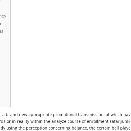
:
oney
he
ia
ver a brand new appropriate promotional transmission, of which hav
rds or in reality within the analyze course of enrollment safarijunki
ly using the perception concerning balance, the certain ball playe