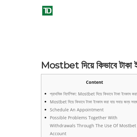
Mostbet দিয়ে কিভাবে টাকা ইন
Content
প্রাথমিক নির্দেশিকা: Mostbet দিয়ে কিভাবে টাকা ইনকাম করা 
Mostbet দিয়ে কিভাবে টাকা ইনকাম করা যায় সবার জন্য সহ
Schedule An Appointment
Possible Problems Together With
Withdrawals Through The Use Of Mostbet
Account