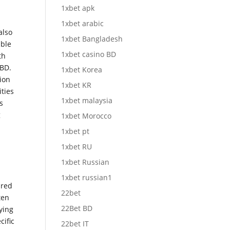
1xbet apk
1xbet arabic
also
1xbet Bangladesh
able
1xbet casino BD
th
 BD.
1xbet Korea
ion
1xbet KR
ities
1xbet malaysia
s
g
1xbet Morocco
1xbet pt
1xbet RU
1xbet Russian
1xbet russian1
ired
22bet
ten
22Bet BD
ying
cific
22bet IT