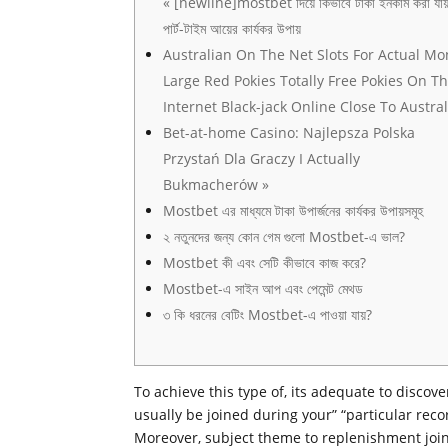
« [newline]mostbet দিয়ে কিভাবে টাকা ইনকাম করা যায়
পার্ট-টাইম আয়ের কার্যকর উপায়
Australian On The Net Slots For Actual M
Large Red Pokies Totally Free Pokies On T
Internet Black-jack Online Close To Austral
Bet-at-home Casino: Najlepsza Polska
Przystań Dla Graczy I Actually
Bukmacherów »
Mostbet এর মাধ্যমে টাকা উপার্জনের কার্যকর উপায়সমূহ
২ নতুনদের জন্য কোন গেম গুলো Mostbet-এ ভাল?
Mostbet কী এবং সেটি কীভাবে কাজ করে?
Mostbet-এ সাইন আপ এবং পেমেন্ট মেথড
৩ কি ধরনের বেটিং Mostbet-এ পাওয়া যায়?
To achieve this type of, its adequate to disco
usually be joined during your” “particular reco
Moreover, subject theme to replenishment joint