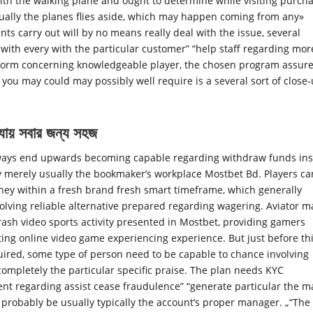
with the walking plane and ought to determine while visiting purch
sually the planes flies aside, which may happen coming from any»
nts carry out will by no means really deal with the issue, several
ith every with the particular customer” “help staff regarding mor
 form concerning knowledgeable player, the chosen program assur
 you may could may possibly well require is a several sort of close
ায় সবার জন্য সহজ
lways end upwards becoming capable regarding withdraw funds in
by merely usually the bookmaker’s workplace Mostbet Bd. Players ca
money within a fresh brand fresh smart timeframe, which generally
olving reliable alternative prepared regarding wagering. Aviator m
crash video sports activity presented in Mostbet, providing gamers
ting online video game experiencing experience. But just before th
ired, some type of person need to be capable to chance involving
completely the particular specific praise. The plan needs KYC
ent regarding assist cease fraudulence” “generate particular the 
 probably be usually typically the account’s proper manager. „“The