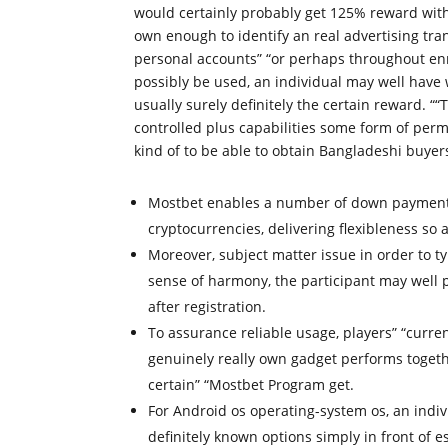
would certainly probably get 125% reward withi
own enough to identify an real advertising tr
personal accounts” “or perhaps throughout enr
possibly be used, an individual may well have 
usually surely definitely the certain reward. ““
controlled plus capabilities some form of perm
kind of to be able to obtain Bangladeshi buyer
Mostbet enables a number of down payment cho
cryptocurrencies, delivering flexibleness so
Moreover, subject matter issue in order to t
sense of harmony, the participant may well 
after registration.
To assurance reliable usage, players” “curren
genuinely really own gadget performs togethe
certain” “Mostbet Program get.
For Android os operating-system os, an indiv
definitely known options simply in front of e