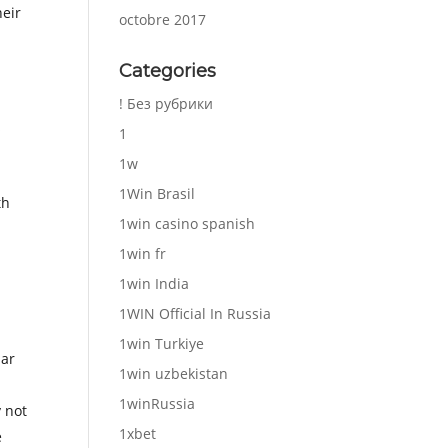
heir
octobre 2017
Categories
! Без рубрики
s
1
1w
1Win Brasil
th
1win casino spanish
1win fr
1win India
1WIN Official In Russia
1win Turkiye
lar
1win uzbekistan
1winRussia
y not
1xbet
e