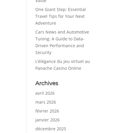
Value
One Giant Step: Essential
Travel Tips for Your Next
Adventure
Cars News and Automotive
Tuning: A Guide to Data-
Driven Performance and
Security
L’élégance du jeu virtuel au
Panache Casino Online
Archives
avril 2026
mars 2026
février 2026
janvier 2026
décembre 2025