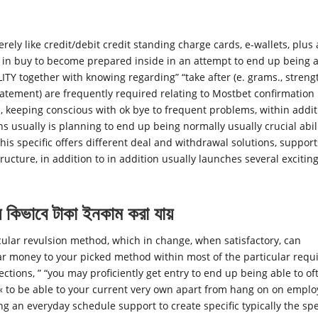
ly like credit/debit credit standing charge cards, e-wallets, plus 
ty in buy to become prepared inside in an attempt to end up being 
TY together with knowing regarding” “take after (e. grams., streng
tatement) are frequently required relating to Mostbet confirmation
, keeping conscious with ok bye to frequent problems, within addit
s usually is planning to end up being normally usually crucial abil
his specific offers different deal and withdrawal solutions, support
ructure, in addition to in addition usually launches several excitin
 কিভাবে টাকা ইনকাম করা যায়
ticular revulsion method, which in change, when satisfactory, can
lar money to your picked method within most of the particular requ
ections, ” “you may proficiently get entry to end up being able to of
 » « to be able to your current very own apart from hang on on emplo
ng an everyday schedule support to create specific typically the spe