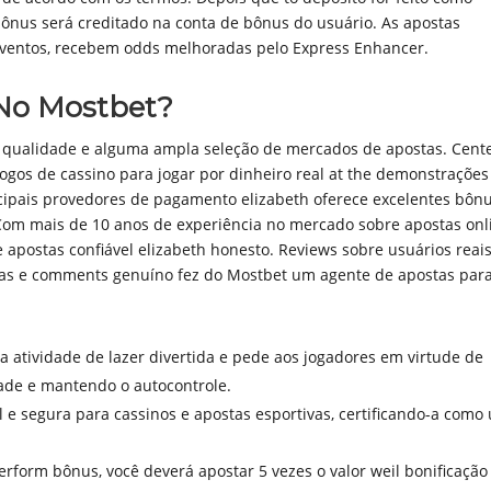
ônus será creditado na conta de bônus do usuário. As apostas
 eventos, recebem odds melhoradas pelo Express Enhancer.
 No Mostbet?
 qualidade e alguma ampla seleção de mercados de apostas. Cent
jogos de cassino para jogar por dinheiro real at the demonstrações
incipais provedores de pagamento elizabeth oferece excelentes bôn
 Com mais de 10 anos de experiência no mercado sobre apostas onl
apostas confiável elizabeth honesto. Reviews sobre usuários reai
ntas e comments genuíno fez do Mostbet um agente de apostas par
 atividade de lazer divertida e pede aos jogadores em virtude de
ade e mantendo o autocontrole.
 e segura para cassinos e apostas esportivas, certificando-a como
form bônus, você deverá apostar 5 vezes o valor weil bonificação