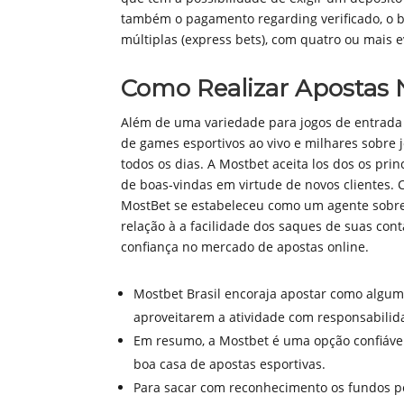
também o pagamento regarding verificado, o b
múltiplas (express bets), com quatro ou mais
Como Realizar Apostas
Além de uma variedade para jogos de entrada
de games esportivos ao vivo e milhares sobre 
todos os dias. A Mostbet aceita los dos os pr
de boas-vindas em virtude de novos clientes.
MostBet se estabeleceu como um agente sobre 
relação à a facilidade dos saques de suas co
confiança no mercado de apostas online.
Mostbet Brasil encoraja apostar como alguma
aproveitarem a atividade com responsabilid
Em resumo, a Mostbet é uma opção confiável
boa casa de apostas esportivas.
Para sacar com reconhecimento os fundos per