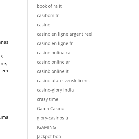
book of ra it
casibom tr
casino
casino en ligne argent reel
enas
casino en ligne fr
casino onlina ca
us
casino online ar
ine,
s em
casinò online it
a
casino utan svensk licens
casino-glory india
crazy time
Gama Casino
 uma
glory-casinos tr
IGAMING
Jackpot bob