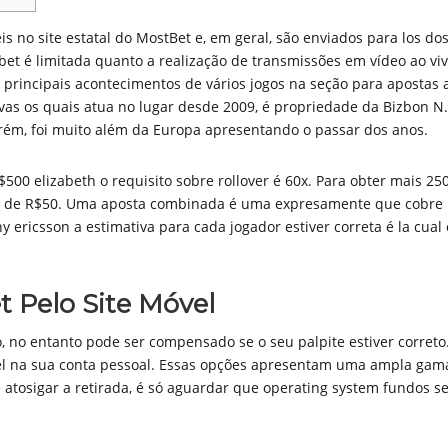
 no site estatal do MostBet e, em geral, são enviados para los do
tbet é limitada quanto a realização de transmissões em vídeo ao viv
principais acontecimentos de vários jogos na seção para apostas 
vas os quais atua no lugar desde 2009, é propriedade da Bizbon N.
rém, foi muito além da Europa apresentando o passar dos anos.
00 elizabeth o requisito sobre rollover é 60x. Para obter mais 25
do é de R$50. Uma aposta combinada é uma expresamente que cobre
ericsson a estimativa para cada jogador estiver correta é la cual 
 Pelo Site Móvel
o, no entanto pode ser compensado se o seu palpite estiver correto
vel na sua conta pessoal. Essas opções apresentam uma ampla gam
 atosigar a retirada, é só aguardar que operating system fundos s