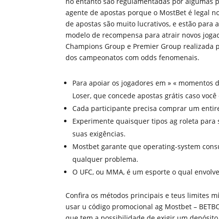
no entanto são regulamentadas por algumas pol
agente de apostas porque o MostBet é legal no
de apostas são muito lucrativos, e estão para
modelo de recompensa para atrair novos jogad
Champions Group e Premier Group realizada pe
dos campeonatos com odds fenomenais.
Para apoiar os jogadores em » « momentos di
Loser, que concede apostas grátis caso voc
Cada participante precisa comprar um entir
Experimente quaisquer tipos ag roleta para 
suas exigências.
Mostbet garante que operating-system cons
qualquer problema.
O UFC, ou MMA, é um esporte o qual envolv
Confira os métodos principais e teus limites
usar u código promocional ag Mostbet – BETBO
que tem a possibilidade de exigir um depósito