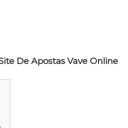
ÉVÈNEMENTS
ARCHIVE
Site De Apostas Vave Online
t