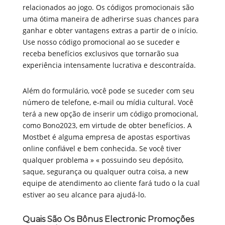
relacionados ao jogo. Os códigos promocionais são
uma ótima maneira de adherirse suas chances para
ganhar e obter vantagens extras a partir de o início.
Use nosso código promocional ao se suceder e
receba benefícios exclusivos que tornarão sua
experiência intensamente lucrativa e descontraída.
Além do formulário, você pode se suceder com seu
número de telefone, e-mail ou mídia cultural. Você
terá a new opção de inserir um código promocional,
como Bono2023, em virtude de obter benefícios. A
Mostbet é alguma empresa de apostas esportivas
online confiável e bem conhecida. Se você tiver
qualquer problema » « possuindo seu depósito,
saque, segurança ou qualquer outra coisa, a new
equipe de atendimento ao cliente fará tudo o la cual
estiver ao seu alcance para ajudá-lo.
Quais São Os Bônus Electronic Promoções