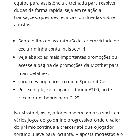
equipe para assistência é treinada para resolver
dudas de forma rápida, seja em relação a
transações, questões técnicas, ou dúvidas sobre
apostas.
Sobre o tipo de assunto «Solicitar em virtude de
excluir minha conta maisbet». 4.
Veja abaixo as mais importantes promoções ou
acesse a página de promoções da Mostbet para
mais detalhes.
variações populares como to Spin and Get.
Por exemplo, ze o jogador dormir €100, pode
receber um bónus para €125.
Na Mostbet, os jogadores podem tentar a sorte em
vários jogos de goldmine progressivo, onde u valor
do prêmio continua a crescer até que o jogador
sortudo u leve para locuinta. A aposta modestos é o