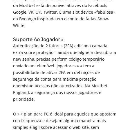
da Mostbet está disponível através do Facebook,
Google, VK, OK, Twitter. É uma slot device «fabulosa»
da Booongo inspirada em o conto de fadas Snow-
White.
Suporte Ao Jogador »
Autenticação de 2 fatores (2FA) adiciona camada
extra sobre proteção – ainda que alguém descubra a
new senha, precisa perform código temporário
enviado ao telemóvel. Jogadores » « tem a
possibilidade de ativar 2FA em definições de
segurança da conta para máxima proteção
enemistad acessos não autorizados. Na Mostbet
England, a segurança dos nossos jogadores é
prioridade.
O » « plan para PC é ideal para aqueles que apostam
con frequenza e desejam alguma maneira mais
simples e ágil sobre acessar o web site, sem