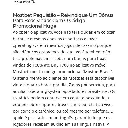
“expresso”).
Mostbet Paquistão – Reivindique Um Bônus
Para Boas-vindas Com O Código
Promocional Huge
Ao obter o aplicativo, você não terá dudas em colocar
because mesmas apostas esportivas e jogar
operating system mesmos jogos de cassino porque
são idênticos aos games do site. Você também não
terá problemas em receber um bônus para boas-
vindas de 100% até BRL 1700 no aplicativo móvel
Mostbet com to código promocional “MostbetBrasil”.
O atendimento ao cliente da Mostbet está disponível
vinte e quatro horas por dia, 7 dias por semana, para
auxiliar operating system apostadores brasileiros. Os
usuários podem contarse em contato possuindo a
equipe sobre suporte através carry out chat ao vivo,
por correio eletrônico, ou até mesmo por telefone. O
apoio é prestado em português, garantindo que os
jogadores recebam auxílio em sua língua nativa. A