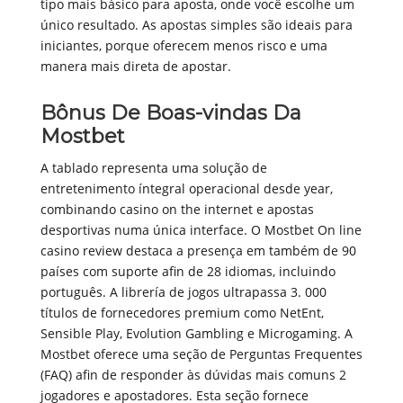
tipo mais básico para aposta, onde você escolhe um
único resultado. As apostas simples são ideais para
iniciantes, porque oferecem menos risco e uma
manera mais direta de apostar.
Bônus De Boas-vindas Da
Mostbet
A tablado representa uma solução de
entretenimento íntegral operacional desde year,
combinando casino on the internet e apostas
desportivas numa única interface. O Mostbet On line
casino review destaca a presença em também de 90
países com suporte afin de 28 idiomas, incluindo
português. A librería de jogos ultrapassa 3. 000
títulos de fornecedores premium como NetEnt,
Sensible Play, Evolution Gambling e Microgaming. A
Mostbet oferece uma seção de Perguntas Frequentes
(FAQ) afin de responder às dúvidas mais comuns 2
jogadores e apostadores. Esta seção fornece