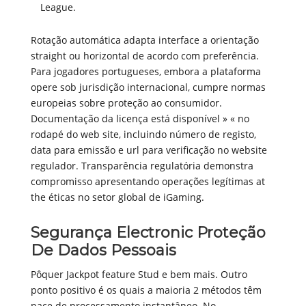
League.
Rotação automática adapta interface a orientação
straight ou horizontal de acordo com preferência.
Para jogadores portugueses, embora a plataforma
opere sob jurisdição internacional, cumpre normas
europeias sobre proteção ao consumidor.
Documentação da licença está disponível » « no
rodapé do web site, incluindo número de registo,
data para emissão e url para verificação no website
regulador. Transparência regulatória demonstra
compromisso apresentando operações legítimas at
the éticas no setor global de iGaming.
Segurança Electronic Proteção
De Dados Pessoais
Pôquer Jackpot feature Stud e bem mais. Outro
ponto positivo é os quais a maioria 2 métodos têm
pace de processamento instantâneo. No