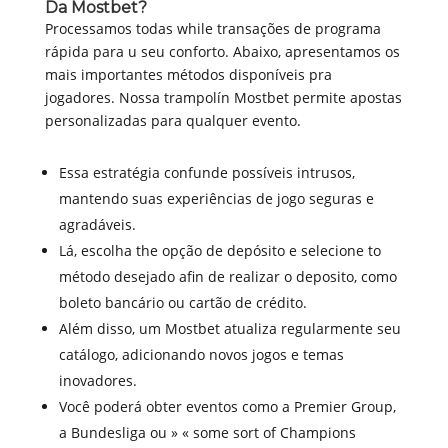
Da Mostbet?
Processamos todas while transações de programa
rápida para u seu conforto. Abaixo, apresentamos os
mais importantes métodos disponíveis pra
jogadores. Nossa trampolín Mostbet permite apostas
personalizadas para qualquer evento.
Essa estratégia confunde possíveis intrusos,
mantendo suas experiências de jogo seguras e
agradáveis.
Lá, escolha the opção de depósito e selecione to
método desejado afin de realizar o deposito, como
boleto bancário ou cartão de crédito.
Além disso, um Mostbet atualiza regularmente seu
catálogo, adicionando novos jogos e temas
inovadores.
Você poderá obter eventos como a Premier Group,
a Bundesliga ou » « some sort of Champions