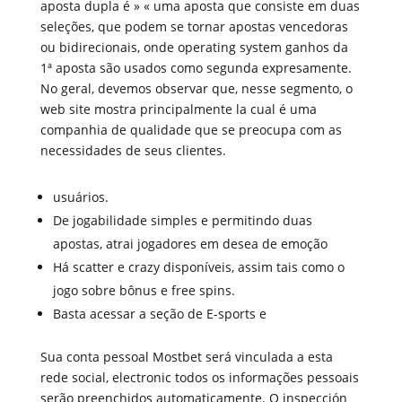
aposta dupla é » « uma aposta que consiste em duas
seleções, que podem se tornar apostas vencedoras
ou bidirecionais, onde operating system ganhos da
1ª aposta são usados como segunda expresamente.
No geral, devemos observar que, nesse segmento, o
web site mostra principalmente la cual é uma
companhia de qualidade que se preocupa com as
necessidades de seus clientes.
usuários.
De jogabilidade simples e permitindo duas
apostas, atrai jogadores em desea de emoção
Há scatter e crazy disponíveis, assim tais como o
jogo sobre bônus e free spins.
Basta acessar a seção de E-sports e
Sua conta pessoal Mostbet será vinculada a esta
rede social, electronic todos os informações pessoais
serão preenchidos automaticamente. O inspección