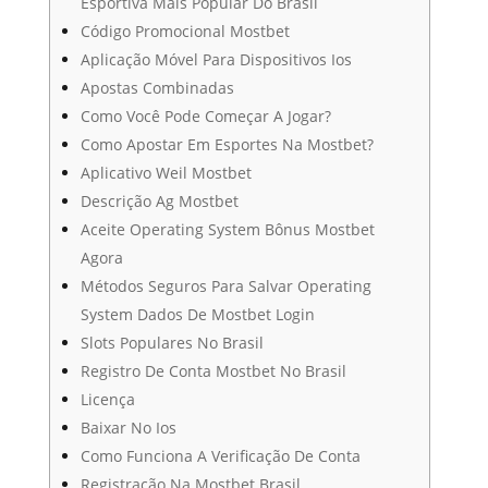
Esportiva Mais Popular Do Brasil
Código Promocional Mostbet
Aplicação Móvel Para Dispositivos Ios
Apostas Combinadas
Como Você Pode Começar A Jogar?
Como Apostar Em Esportes Na Mostbet?
Aplicativo Weil Mostbet
Descrição Ag Mostbet
Aceite Operating System Bônus Mostbet
Agora
Métodos Seguros Para Salvar Operating
System Dados De Mostbet Login
Slots Populares No Brasil
Registro De Conta Mostbet No Brasil
Licença
Baixar No Ios
Como Funciona A Verificação De Conta
Registração Na Mostbet Brasil