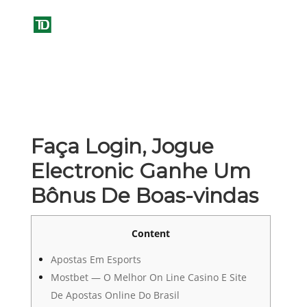
Faça Login, Jogue
Electronic Ganhe Um
Bônus De Boas-vindas
Content
Apostas Em Esports
Mostbet — O Melhor On Line Casino E Site
De Apostas Online Do Brasil