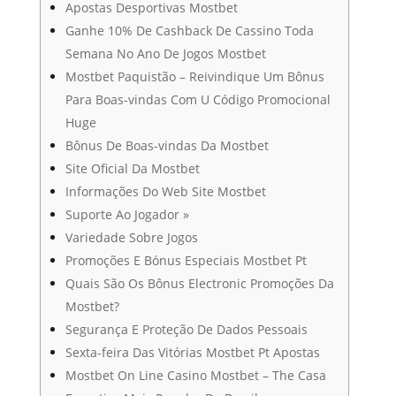
Apostas Desportivas Mostbet
Ganhe 10% De Cashback De Cassino Toda
Semana No Ano De Jogos Mostbet
Mostbet Paquistão – Reivindique Um Bônus
Para Boas-vindas Com U Código Promocional
Huge
Bônus De Boas-vindas Da Mostbet
Site Oficial Da Mostbet
Informações Do Web Site Mostbet
Suporte Ao Jogador »
Variedade Sobre Jogos
Promoções E Bónus Especiais Mostbet Pt
Quais São Os Bônus Electronic Promoções Da
Mostbet?
Segurança E Proteção De Dados Pessoais
Sexta-feira Das Vitórias Mostbet Pt Apostas
Mostbet On Line Casino Mostbet – The Casa