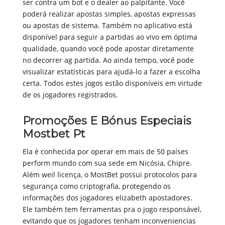
ser contra um bot e o dealer ao palpitante. Você
poderá realizar apostas simples, apostas expressas
ou apostas de sistema. Também no aplicativo está
disponível para seguir a partidas ao vivo em óptima
qualidade, quando você pode apostar diretamente
no decorrer ag partida. Ao ainda tempo, você pode
visualizar estatísticas para ajudá-lo a fazer a escolha
certa. Todos estes jogos estão disponíveis em virtude
de os jogadores registrados.
Promoções E Bónus Especiais
Mostbet Pt
Ela é conhecida por operar em mais de 50 países
perform mundo com sua sede em Nicósia, Chipre.
Além weil licença, o MostBet possui protocolos para
segurança como criptografia, protegendo os
informações dos jogadores elizabeth apostadores.
Ele também tem ferramentas pra o jogo responsável,
evitando que os jogadores tenham inconveniencias