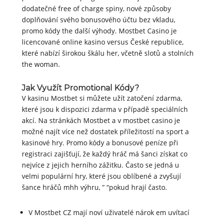
dodatečné free of charge spiny, nové způsoby
doplňování svého bonusového účtu bez vkladu,
promo kódy the další výhody. Mostbet Casino je
licencované online kasino versus České republice,
které nabízí širokou škálu her, včetně slotů a stolních
the woman.
Jak Využít Promotional Kódy?
V kasinu Mostbet si můžete užít zatočení zdarma,
které jsou k dispozici zdarma v případě speciálních
akcí. Na stránkách Mostbet a v mostbet casino je
možné najít více než dostatek příležitostí na sport a
kasinové hry. Promo kódy a bonusové peníze při
registraci zajišťují, že každý hráč má šanci získat co
nejvíce z jejich herního zážitku. Často se jedná u
velmi populární hry, které jsou oblíbené a zvyšují
šance hráčů mhh výhru, ” “pokud hrají často.
V Mostbet CZ mají noví uživatelé nárok em uvítací