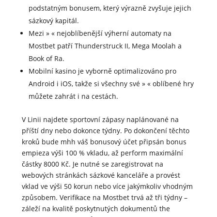
podstatným bonusem, který výrazně zvyšuje jejich
sázkový kapitál.
Mezi » « nejoblíbenější výherní automaty na
Mostbet patří Thunderstruck II, Mega Moolah a
Book of Ra.
Mobilní kasino je vyborně optimalizováno pro
Android i iOS, takže si všechny své » « oblíbené hry
můžete zahrát i na cestách.
V Linii najdete sportovní zápasy naplánované na
příští dny nebo dokonce týdny. Po dokončení těchto
kroků bude mhh váš bonusový účet připsán bonus
empieza výši 100 % vkladu, až perform maximální
částky 8000 Kč. Je nutné se zaregistrovat na
webových stránkách sázkové kanceláře a provést
vklad ve výši 50 korun nebo více jakýmkoliv vhodným
způsobem. Verifikace na Mostbet trvá až tři týdny –
záleží na kvalitě poskytnutých dokumentů the