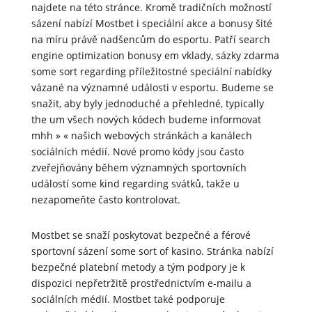
najdete na této stránce. Kromě tradičních možností
sázení nabízí Mostbet i speciální akce a bonusy šité
na míru právě nadšencům do esportu. Patří search
engine optimization bonusy em vklady, sázky zdarma
some sort regarding příležitostné speciální nabídky
vázané na významné události v esportu. Budeme se
snažit, aby byly jednoduché a přehledné, typically
the um všech nových kódech budeme informovat
mhh » « našich webových stránkách a kanálech
sociálních médií. Nové promo kódy jsou často
zveřejňovány během významných sportovních
událostí some kind regarding svátků, takže u
nezapomeňte často kontrolovat.
Mostbet se snaží poskytovat bezpečné a férové
sportovní sázení some sort of kasino. Stránka nabízí
bezpečné platební metody a tým podpory je k
dispozici nepřetržitě prostřednictvím e-mailu a
sociálních médií. Mostbet také podporuje