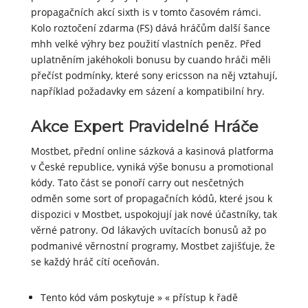
propagačních akcí sixth is v tomto časovém rámci.
Kolo roztočení zdarma (FS) dává hráčům další šance
mhh velké výhry bez použití vlastních peněz. Před
uplatněním jakéhokoli bonusu by cuando hráči měli
přečíst podmínky, které sony ericsson na něj vztahují,
například požadavky em sázení a kompatibilní hry.
Akce Expert Pravidelné Hráče
Mostbet, přední online sázková a kasinová platforma
v České republice, vyniká výše bonusu a promotional
kódy. Tato část se ponoří carry out nesčetných
odměn some sort of propagačních kódů, které jsou k
dispozici v Mostbet, uspokojují jak nové účastníky, tak
věrné patrony. Od lákavých uvítacích bonusů až po
podmanivé věrnostní programy, Mostbet zajišťuje, že
se každý hráč cítí oceňován.
Tento kód vám poskytuje » « přístup k řadě