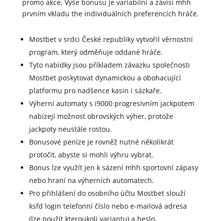
promo akce. Výše bonusu je variabilní a závisí mhh
prvním vkladu the individuálních preferencích hráče.
Mostbet v srdci České republiky vytvořil věrnostní
program, který odměňuje oddané hráče.
Tyto nabídky jsou příkladem závazku společnosti
Mostbet poskytovat dynamickou a obohacující
platformu pro nadšence kasin i sázkaře.
Výherní automaty s i9000 progresivním jackpotem
nabízejí možnost obrovských výher, protože
jackpoty neustále rostou.
Bonusové peníze je rovněž nutné několikrát
protočit, abyste si mohli výhru vybrat.
Bonus lze využít jen k sázení mhh sportovní zápasy
nebo hraní na výherních automatech.
Pro přihlášení do osobního účtu Mostbet slouží
ksfd login telefonní číslo nebo e-mailová adresa
(lze použít kteroukoli variantu) a heslo.