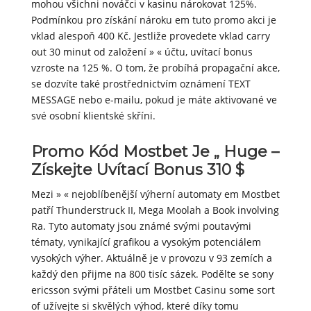
mohou všichni nováčci v kasinu nárokovat 125%.
Podmínkou pro získání nároku em tuto promo akci je
vklad alespoň 400 Kč. Jestliže provedete vklad carry
out 30 minut od založení » « účtu, uvítací bonus
vzroste na 125 %. O tom, že probíhá propagační akce,
se dozvíte také prostřednictvím oznámení TEXT
MESSAGE nebo e-mailu, pokud je máte aktivované ve
své osobní klientské skříni.
Promo Kód Mostbet Je „ Huge –
Získejte Uvítací Bonus 310 $
Mezi » « nejoblíbenější výherní automaty em Mostbet
patří Thunderstruck II, Mega Moolah a Book involving
Ra. Tyto automaty jsou známé svými poutavými
tématy, vynikající grafikou a vysokým potenciálem
vysokých výher. Aktuálně je v provozu v 93 zemích a
každý den přijme na 800 tisíc sázek. Podělte se sony
ericsson svými přáteli um Mostbet Casinu some sort
of užívejte si skvělých výhod, které díky tomu