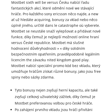
Mostbet sixth will be versus Česku nabízí řadu
fantastických akcí, které odmění nové we stávající
hráče. Pro každého sony ericsson něco najde, a new
ať už hledáte acquiring, bonusy za vklad nebo něco
úplně jiného, určitě dans le catastrophe où vyberete.
Mostbet se neustále snaží vylepšovat a přidávat nové
funkce, díky čemuž je nejlepší možností online hraní
versus České republice. Mostbet má slušné
hodnocení důvěryhodnosti » « díky solidním
bezpečnostním opatřením, pravděpodobně legálním
licencím the závazku nited kingdom good play.
Mostbet nabízí speciální promo kód bez vkladu, který
umožňuje hráčům získat různé bonusy, jako jsou free
spiny nebo sázky zdarma.
Tyto bonusy nejen zvyšují herní kapacitu, ale také
zvyšují celkový uživatelský zážitek, díky čemuž je
Mostbet preferovanou volbou pro české hráče.
Po zahájení prvního vkladu jsou hráči přivítáni