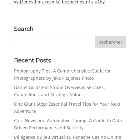
vytíženosti pracovníků bezpečnostní služby.
Search
Recent Posts
Photography Tips: A Comprehensive Guide for
Photographers by Jake Fitzjones Photo
Daniel Goldstein Studio Overview: Services,
Capabilities, and Strategic Value
One Giant Step: Essential Travel Tips for Your Next
Adventure
Cars News and Automotive Tuning: A Guide to Data-
Driven Performance and Security
L’élégance du jeu virtuel au Panache Casino Online