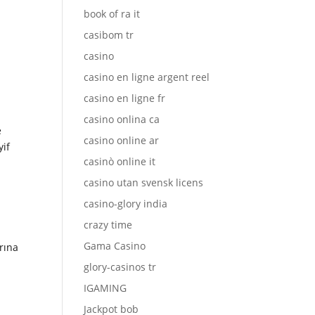
book of ra it
casibom tr
casino
casino en ligne argent reel
casino en ligne fr
casino onlina ca
e
casino online ar
yif
casinò online it
casino utan svensk licens
casino-glory india
crazy time
Gama Casino
rına
glory-casinos tr
IGAMING
Jackpot bob