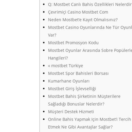
Q: Mostbet Canlı Bahis Özellikleri Nelerdir
Çevrimiçi Casino Mostbet Com
Neden Mostbet’e Kayıt Olmalısınız?
Mostbet Casino Oyunlarında Ne Tür Oyun
Var?
Mostbet Promosyon Kodu
Mostbet Oyunlar Arasında Sobre Popülerle
Hangileri?
« mostbet Türkiye
Mostbet Spor Bahisleri Borsası
Kumarhane Oyunları
Mostbet Giriş İşlevselliği
Mostbet Bahis Şirketinin Müşterilere
Sağladığı Bonuslar Nelerdir?
Müşteri Destek Hizmeti
Online Bahis Yapmak Için Mostbet’i Tercih
Etmek Ne Gibi Avantajlar Sağlar?