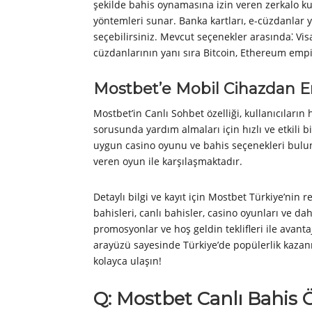
şekilde bahis oynamasına izin veren zerkalo kur
yöntemleri sunar. Banka kartları, e-cüzdanlar y
seçebilirsiniz. Mevcut seçenekler arasında⁚ Vi
cüzdanlarının yanı sıra Bitcoin, Ethereum empi
Mostbet’e Mobil Cihazdan Er
Mostbet’in Canlı Sohbet özelliği, kullanıcıları
sorusunda yardım almaları için hızlı ve etkili 
uygun casino oyunu ve bahis seçenekleri bulun
veren oyun ile karşılaşmaktadır.
Detaylı bilgi ve kayıt için Mostbet Türkiye’nin 
bahisleri, canlı bahisler, casino oyunları ve da
promosyonlar ve hoş geldin teklifleri ile avanta
arayüzü sayesinde Türkiye’de popülerlik kazanm
kolayca ulaşın!
Q: Mostbet Canlı Bahis Ö