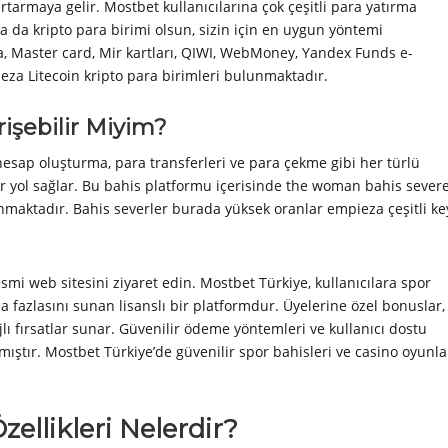
tarmaya gelir. Mostbet kullanıcılarına çok çeşitli para yatırma
a da kripto para birimi olsun, sizin için en uygun yöntemi
sa, Master card, Mir kartları, QIWI, WebMoney, Yandex Funds e-
eza Litecoin kripto para birimleri bulunmaktadır.
işebilir Miyim?
n hesap oluşturma, para transferleri ve para çekme gibi her türlü
bir yol sağlar. Bu bahis platformu içerisinde the woman bahis sever
maktadır. Bahis severler burada yüksek oranlar empieza çeşitli ke
resmi web sitesini ziyaret edin. Mostbet Türkiye, kullanıcılara spor
ha fazlasını sunan lisanslı bir platformdur. Üyelerine özel bonuslar,
jlı fırsatlar sunar. Güvenilir ödeme yöntemleri ve kullanıcı dostu
ıştır. Mostbet Türkiye’de güvenilir spor bahisleri ve casino oyunla
zellikleri Nelerdir?