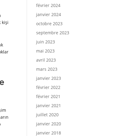
février 2024
janvier 2024
n
 kişi
octobre 2023
septembre 2023
juin 2023
nk
mai 2023
oklar
avril 2023
mars 2023
janvier 2023
ne
février 2022
février 2021
janvier 2021
işim
juillet 2020
ların
janvier 2020
o
janvier 2018