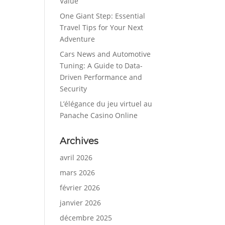
Value
One Giant Step: Essential
Travel Tips for Your Next
Adventure
Cars News and Automotive
Tuning: A Guide to Data-
Driven Performance and
Security
L’élégance du jeu virtuel au
Panache Casino Online
Archives
avril 2026
mars 2026
février 2026
janvier 2026
décembre 2025