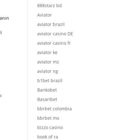
888starz bd
Aviator
yanın
aviator brazil
e
i
aviator casino DE
aviator casino fr
aviator ke
aviator mz
s
aviator ng
b1bet brazil
Bankobet
ı
Basaribet
bbrbet colombia
bbrbet mx
bizzo casino
book of ra