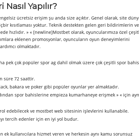
 Nasıl Yapılır?
gelsiz ücretsiz erişim şu anda size açıktır. Genel olarak, site dün
bir kısıtlaması yoktur. Teknik destekten gelen geri bildirimlerin v
ede hızlıdır. » « [newline]Mostbet olarak, oyuncularımıza özel çeşitl
ımlara eklenen promosyonlar, oyuncuların oyun deneyimlerini
yardımcı olmaktadır.
daha pek çok popüler spor ag dahil olmak üzere çok çeşitli spor bahi
n süre 72 saattir.
ack, bakara ve poker gibi popüler oyunlar yer almaktadır.
ardından spor bahislerine empieza kumarhaneye erişmek » « için ayn
l edebilecek ve mostbet web sitesinin işlevlerini kullanabile.
 tercih edenler için en iyi yol budur.
n ek kullanıcılara hizmet veren ve herkesin aynı kamu sorunsuz