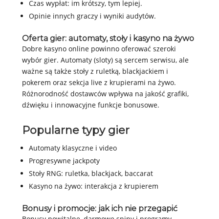
Czas wypłat: im krótszy, tym lepiej.
Opinie innych graczy i wyniki audytów.
Oferta gier: automaty, stoły i kasyno na żywo
Dobre kasyno online powinno oferować szeroki
wybór gier. Automaty (sloty) są sercem serwisu, ale
ważne są także stoły z ruletką, blackjackiem i
pokerem oraz sekcja live z krupierami na żywo.
Różnorodność dostawców wpływa na jakość grafiki,
dźwięku i innowacyjne funkcje bonusowe.
Popularne typy gier
Automaty klasyczne i video
Progresywne jackpoty
Stoły RNG: ruletka, blackjack, baccarat
Kasyno na żywo: interakcja z krupierem
Bonusy i promocje: jak ich nie przegapić
Bonusy powitalne, darmowe spiny i programy