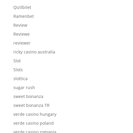
Qizilbilet
Ramenbet
Review
Reviewe
reviewer
ricky casino australia
Slot
Slots
slottica
sugar rush
sweet bonanza
sweet bonanza TR
verde casino hungary
verde casino poland
verde casino romania