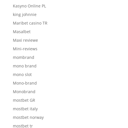
Kasyno Online PL
king johnnie
Maribet casino TR
Masalbet
Maxi reviewe
Mini-reviews
mombrand
mono brand
mono slot
Mono-brand
Monobrand
mostbet GR
mostbet italy
mostbet norway
mostbet tr