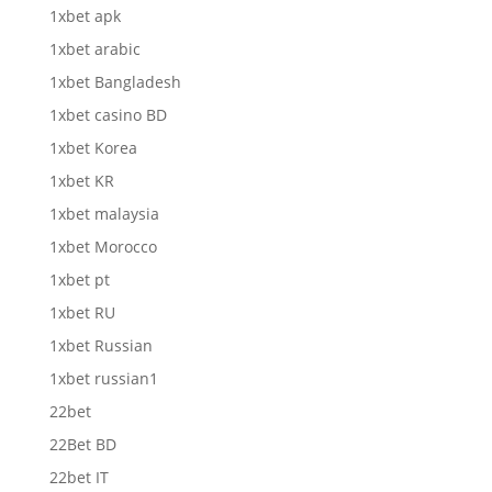
1xbet apk
1xbet arabic
1xbet Bangladesh
1xbet casino BD
1xbet Korea
1xbet KR
1xbet malaysia
1xbet Morocco
1xbet pt
1xbet RU
1xbet Russian
1xbet russian1
22bet
22Bet BD
22bet IT