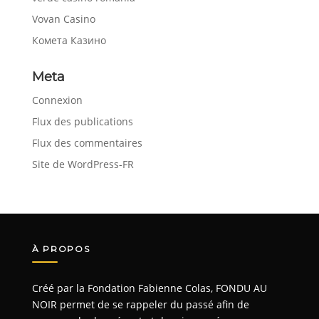
Vovan Casino
Комета Казино
Meta
Connexion
Flux des publications
Flux des commentaires
Site de WordPress-FR
À PROPOS
Créé par la Fondation Fabienne Colas, FONDU AU
NOIR permet de se rappeler du passé afin de