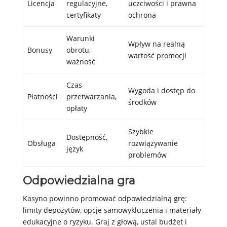
Licencja
regulacyjne,
uczciwości i prawna
certyfikaty
ochrona
Warunki
Wpływ na realną
Bonusy
obrotu,
wartość promocji
ważność
Czas
Wygoda i dostęp do
Płatności
przetwarzania,
środków
opłaty
Szybkie
Dostępność,
Obsługa
rozwiązywanie
język
problemów
Odpowiedzialna gra
Kasyno powinno promować odpowiedzialną grę:
limity depozytów, opcje samowykluczenia i materiały
edukacyjne o ryzyku. Graj z głową, ustal budżet i