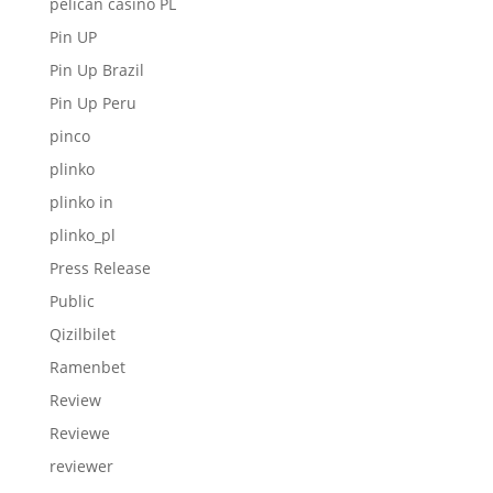
pelican casino PL
Pin UP
Pin Up Brazil
Pin Up Peru
pinco
plinko
plinko in
plinko_pl
Press Release
Public
Qizilbilet
Ramenbet
Review
Reviewe
reviewer