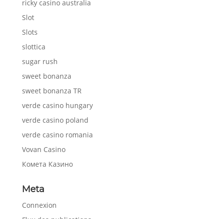
ricky casino australia
Slot
Slots
slottica
sugar rush
sweet bonanza
sweet bonanza TR
verde casino hungary
verde casino poland
verde casino romania
Vovan Casino
Комета Казино
Meta
Connexion