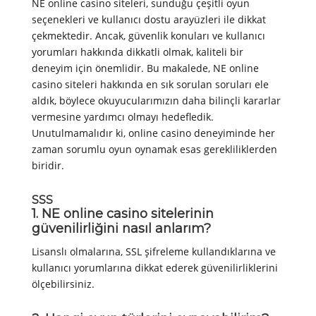
NE online casino siteleri, sunduğu çeşitli oyun
seçenekleri ve kullanıcı dostu arayüzleri ile dikkat
çekmektedir. Ancak, güvenlik konuları ve kullanıcı
yorumları hakkında dikkatli olmak, kaliteli bir
deneyim için önemlidir. Bu makalede, NE online
casino siteleri hakkında en sık sorulan soruları ele
aldık, böylece okuyucularımızın daha bilinçli kararlar
vermesine yardımcı olmayı hedefledik.
Unutulmamalıdır ki, online casino deneyiminde her
zaman sorumlu oyun oynamak esas gerekliliklerden
biridir.
SSS
1. NE online casino sitelerinin
güvenilirliğini nasıl anlarım?
Lisanslı olmalarına, SSL şifreleme kullandıklarına ve
kullanıcı yorumlarına dikkat ederek güvenilirliklerini
ölçebilirsiniz.