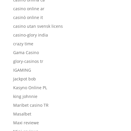
casino online ar
casinò online it
casino utan svensk licens
casino-glory india
crazy time
Gama Casino
glory-casinos tr
IGAMING
Jackpot bob
Kasyno Online PL
king johnnie
Maribet casino TR
Masalbet
Maxi reviewe