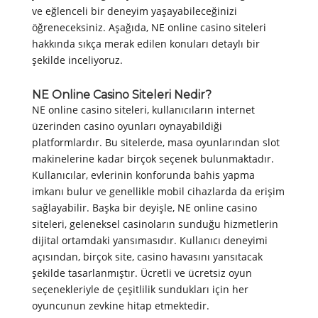
ve eğlenceli bir deneyim yaşayabileceğinizi
öğreneceksiniz. Aşağıda, NE online casino siteleri
hakkında sıkça merak edilen konuları detaylı bir
şekilde inceliyoruz.
NE Online Casino Siteleri Nedir?
NE online casino siteleri, kullanıcıların internet
üzerinden casino oyunları oynayabildiği
platformlardır. Bu sitelerde, masa oyunlarından slot
makinelerine kadar birçok seçenek bulunmaktadır.
Kullanıcılar, evlerinin konforunda bahis yapma
imkanı bulur ve genellikle mobil cihazlarda da erişim
sağlayabilir. Başka bir deyişle, NE online casino
siteleri, geleneksel casinoların sunduğu hizmetlerin
dijital ortamdaki yansımasıdır. Kullanıcı deneyimi
açısından, birçok site, casino havasını yansıtacak
şekilde tasarlanmıştır. Ücretli ve ücretsiz oyun
seçenekleriyle de çeşitlilik sundukları için her
oyuncunun zevkine hitap etmektedir.