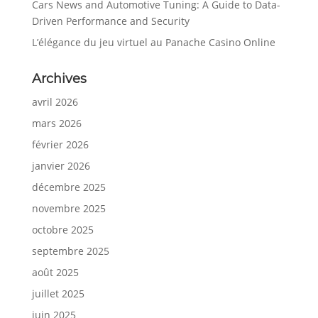
Cars News and Automotive Tuning: A Guide to Data-
Driven Performance and Security
L’élégance du jeu virtuel au Panache Casino Online
Archives
avril 2026
mars 2026
février 2026
janvier 2026
décembre 2025
novembre 2025
octobre 2025
septembre 2025
août 2025
juillet 2025
juin 2025