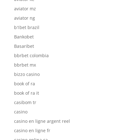
aviator mz
aviator ng
b1bet brazil
Bankobet
Basaribet
bbrbet colombia
bbrbet mx
bizzo casino
book of ra
book of ra it
casibom tr
casino
casino en ligne argent reel
casino en ligne fr
casino onlina ca