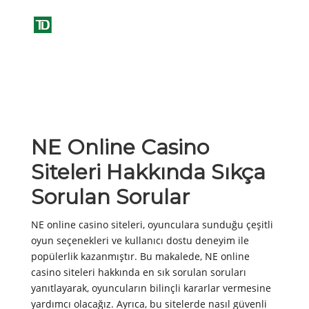
NE Online Casino
Siteleri Hakkında Sıkça
Sorulan Sorular
NE online casino siteleri, oyunculara sunduğu çeşitli
oyun seçenekleri ve kullanıcı dostu deneyim ile
popülerlik kazanmıştır. Bu makalede, NE online
casino siteleri hakkında en sık sorulan soruları
yanıtlayarak, oyuncuların bilinçli kararlar vermesine
yardımcı olacağız. Ayrıca, bu sitelerde nasıl güvenli