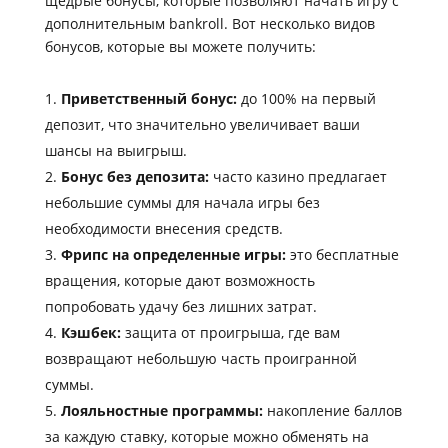
щедрые бонусы, которые позволяют начать игру с
дополнительным bankroll. Вот несколько видов
бонусов, которые вы можете получить:
Приветственный бонус:
до 100% на первый
депозит, что значительно увеличивает ваши
шансы на выигрыш.
Бонус без депозита:
часто казино предлагает
небольшие суммы для начала игры без
необходимости внесения средств.
Фрипс на определенные игры:
это бесплатные
вращения, которые дают возможность
попробовать удачу без лишних затрат.
Кэшбек:
защита от проигрыша, где вам
возвращают небольшую часть проигранной
суммы.
Лояльностные программы:
накопление баллов
за каждую ставку, которые можно обменять на