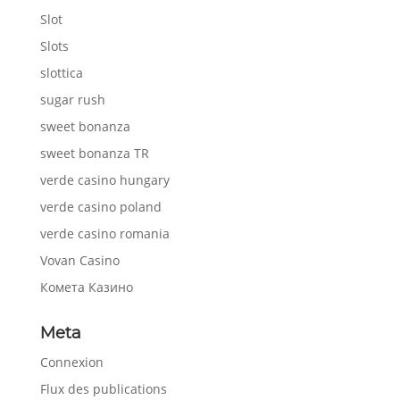
Slot
Slots
slottica
sugar rush
sweet bonanza
sweet bonanza TR
verde casino hungary
verde casino poland
verde casino romania
Vovan Casino
Комета Казино
Meta
Connexion
Flux des publications