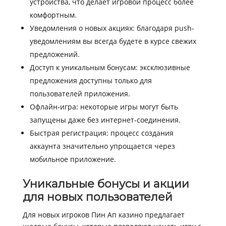
устройства, что делает игровой процесс более
комфортным.
Уведомления о новых акциях: благодаря push-
уведомлениям вы всегда будете в курсе свежих
предложений.
Доступ к уникальным бонусам: эксклюзивные
предложения доступны только для
пользователей приложения.
Офлайн-игра: некоторые игры могут быть
запущены даже без интернет-соединения.
Быстрая регистрация: процесс создания
аккаунта значительно упрощается через
мобильное приложение.
Уникальные бонусы и акции
для новых пользователей
Для новых игроков Пин Ап казино предлагает