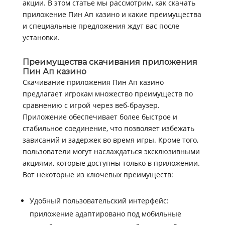
акции. В этом статье мы рассмотрим, как скачать
приложение Пин Ап казино и какие преимущества
и специальные предложения ждут вас после
установки.
Преимущества скачивания приложения
Пин Ап казино
Скачивание приложения Пин Ап казино
предлагает игрокам множество преимуществ по
сравнению с игрой через веб-браузер.
Приложение обеспечивает более быстрое и
стабильное соединение, что позволяет избежать
зависаний и задержек во время игры. Кроме того,
пользователи могут наслаждаться эксклюзивными
акциями, которые доступны только в приложении.
Вот некоторые из ключевых преимуществ:
Удобный пользовательский интерфейс:
приложение адаптировано под мобильные