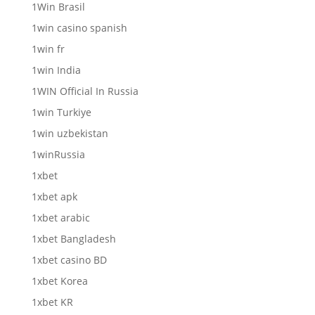
1Win Brasil
1win casino spanish
1win fr
1win India
1WIN Official In Russia
1win Turkiye
1win uzbekistan
1winRussia
1xbet
1xbet apk
1xbet arabic
1xbet Bangladesh
1xbet casino BD
1xbet Korea
1xbet KR