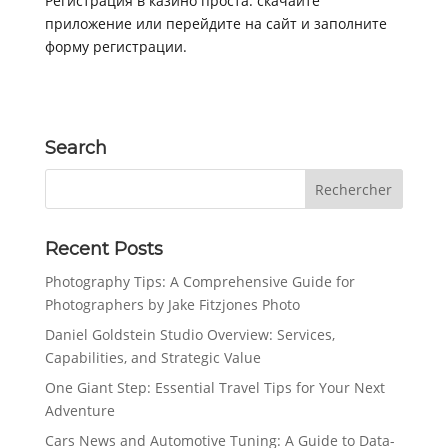
Регистрация в казино проста: скачайте
приложение или перейдите на сайт и заполните
форму регистрации.
Search
Recent Posts
Photography Tips: A Comprehensive Guide for
Photographers by Jake Fitzjones Photo
Daniel Goldstein Studio Overview: Services,
Capabilities, and Strategic Value
One Giant Step: Essential Travel Tips for Your Next
Adventure
Cars News and Automotive Tuning: A Guide to Data-