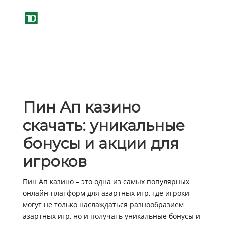
Пин Ап казино
скачать: уникальные
бонусы и акции для
игроков
Пин Ап казино – это одна из самых популярных
онлайн-платформ для азартных игр, где игроки
могут не только наслаждаться разнообразием
азартных игр, но и получать уникальные бонусы и