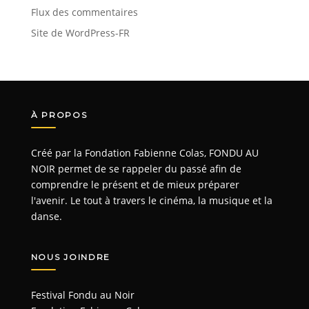
Flux des commentaires
Site de WordPress-FR
À PROPOS
Créé par la Fondation Fabienne Colas, FONDU AU
NOIR permet de se rappeler du passé afin de
comprendre le présent et de mieux préparer
l'avenir. Le tout à travers le cinéma, la musique et la
danse.
NOUS JOINDRE
Festival Fondu au Noir