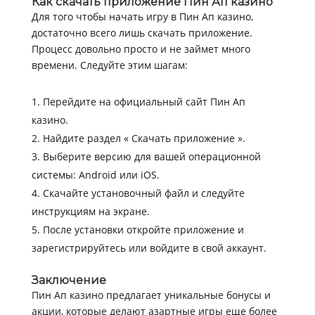
Как скачать приложение Пин Ап казино
Для того чтобы начать игру в Пин Ап казино,
достаточно всего лишь скачать приложение.
Процесс довольно просто и не займет много
времени. Следуйте этим шагам:
Перейдите на официальный сайт Пин Ап
казино.
Найдите раздел « Скачать приложение ».
Выберите версию для вашей операционной
системы: Android или iOS.
Скачайте установочный файл и следуйте
инструкциям на экране.
После установки откройте приложение и
зарегистрируйтесь или войдите в свой аккаунт.
Заключение
Пин Ап казино предлагает уникальные бонусы и
акции, которые делают азартные игры еще более