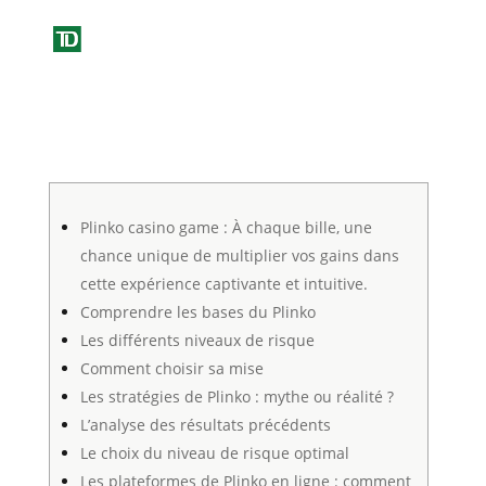
Plinko casino game : À chaque bille, une
chance unique de multiplier vos gains dans
cette expérience captivante et intuitive.
Comprendre les bases du Plinko
Les différents niveaux de risque
Comment choisir sa mise
Les stratégies de Plinko : mythe ou réalité ?
L’analyse des résultats précédents
Le choix du niveau de risque optimal
Les plateformes de Plinko en ligne : comment