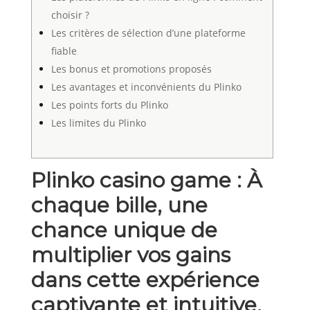
choisir ?
Les critères de sélection d’une plateforme
fiable
Les bonus et promotions proposés
Les avantages et inconvénients du Plinko
Les points forts du Plinko
Les limites du Plinko
Plinko casino game : À
chaque bille, une
chance unique de
multiplier vos gains
dans cette expérience
captivante et intuitive.