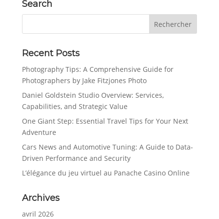
Search
Recent Posts
Photography Tips: A Comprehensive Guide for
Photographers by Jake Fitzjones Photo
Daniel Goldstein Studio Overview: Services,
Capabilities, and Strategic Value
One Giant Step: Essential Travel Tips for Your Next
Adventure
Cars News and Automotive Tuning: A Guide to Data-
Driven Performance and Security
L’élégance du jeu virtuel au Panache Casino Online
Archives
avril 2026