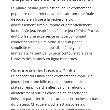
Le
plinko casino game
est devenu extrêmement
populaire ces dernières années, attirant une foule
de joueurs en ligne à la recherche d’un
divertissement simple, rapide et potentiellement
lucratif. Ce jeu, inspiré du célèbre jeu télévisé
Price is
Right
, offre une expérience unique combinant
chance et stratégie minime. Il séduit par sa
simplicité visuelle et la possibilité de gains
immédiats, faisant de lui un incontournable dans
l’univers des casinos en ligne modernes.
Comprendre les bases du Plinko
Le concept du Plinko est extrêmement simple. Un
joueur lance une bille depuis le sommet d’un
plateau rempli de chevilles. La bille rebondit
aléatoirement sur les chevilles en descendant,
finissant par atterrir dans l’une des encoches en bas
du plateau. Chaque encoche est associée à un
multiplicateur de gain. Plus le multiplicateur est