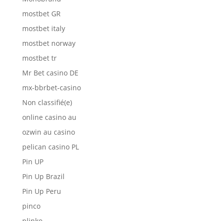
mostbet GR
mostbet italy
mostbet norway
mostbet tr
Mr Bet casino DE
mx-bbrbet-casino
Non classifié(e)
online casino au
ozwin au casino
pelican casino PL
Pin UP
Pin Up Brazil
Pin Up Peru
pinco
plinko