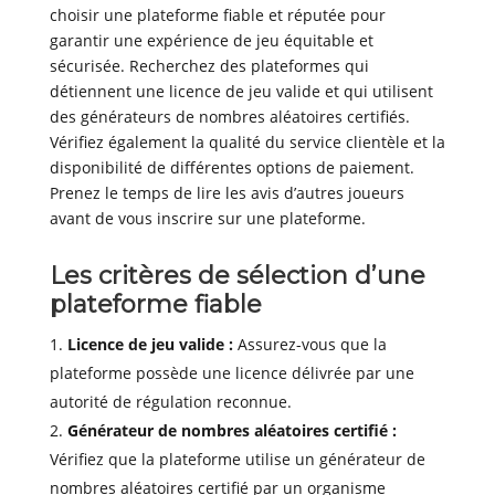
choisir une plateforme fiable et réputée pour
garantir une expérience de jeu équitable et
sécurisée. Recherchez des plateformes qui
détiennent une licence de jeu valide et qui utilisent
des générateurs de nombres aléatoires certifiés.
Vérifiez également la qualité du service clientèle et la
disponibilité de différentes options de paiement.
Prenez le temps de lire les avis d’autres joueurs
avant de vous inscrire sur une plateforme.
Les critères de sélection d’une
plateforme fiable
Licence de jeu valide :
Assurez-vous que la
plateforme possède une licence délivrée par une
autorité de régulation reconnue.
Générateur de nombres aléatoires certifié :
Vérifiez que la plateforme utilise un générateur de
nombres aléatoires certifié par un organisme