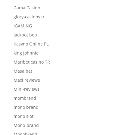
Gama Casino
glory-casinos tr
IGAMING
Jackpot bob
Kasyno Online PL
king johnnie
Maribet casino TR
Masalbet
Maxi reviewe
Mini-reviews
mombrand
mono brand
mono slot
Mono-brand
Monobrand