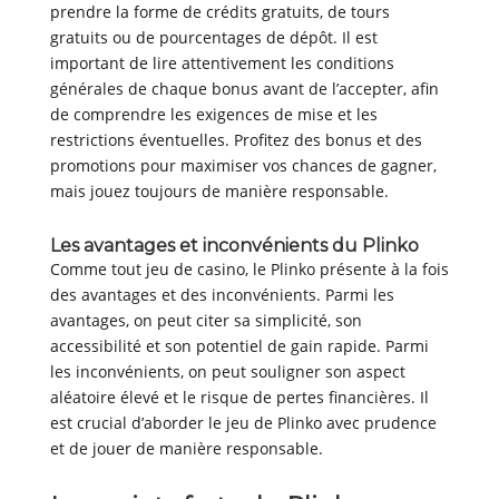
prendre la forme de crédits gratuits, de tours
gratuits ou de pourcentages de dépôt. Il est
important de lire attentivement les conditions
générales de chaque bonus avant de l’accepter, afin
de comprendre les exigences de mise et les
restrictions éventuelles. Profitez des bonus et des
promotions pour maximiser vos chances de gagner,
mais jouez toujours de manière responsable.
Les avantages et inconvénients du Plinko
Comme tout jeu de casino, le Plinko présente à la fois
des avantages et des inconvénients. Parmi les
avantages, on peut citer sa simplicité, son
accessibilité et son potentiel de gain rapide. Parmi
les inconvénients, on peut souligner son aspect
aléatoire élevé et le risque de pertes financières. Il
est crucial d’aborder le jeu de Plinko avec prudence
et de jouer de manière responsable.