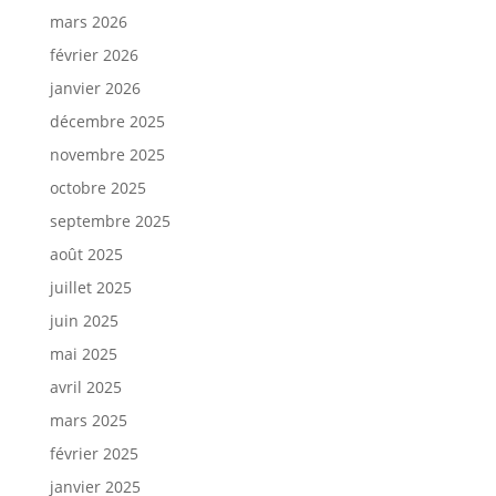
mars 2026
février 2026
janvier 2026
décembre 2025
novembre 2025
octobre 2025
septembre 2025
août 2025
juillet 2025
juin 2025
mai 2025
avril 2025
mars 2025
février 2025
janvier 2025