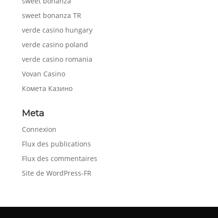
sweet bonanza
sweet bonanza TR
verde casino hungary
verde casino poland
verde casino romania
Vovan Casino
Комета Казино
Meta
Connexion
Flux des publications
Flux des commentaires
Site de WordPress-FR