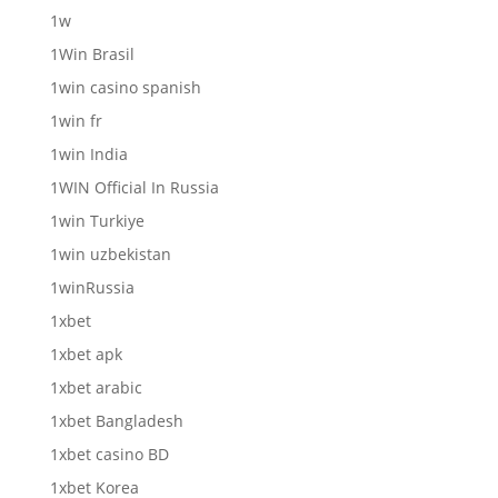
1w
1Win Brasil
1win casino spanish
1win fr
1win India
1WIN Official In Russia
1win Turkiye
1win uzbekistan
1winRussia
1xbet
1xbet apk
1xbet arabic
1xbet Bangladesh
1xbet casino BD
1xbet Korea