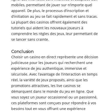
mobiles, permettant de jouer sur n’importe quel
appareil. De plus, le processus d’inscription et
d’initiation au jeu se fait rapidement et sans tracas.
La plupart des casinos offrent également des
tutoriels qui aident les nouveaux joueurs à
comprendre les règles des jeux, leur permettant de
se lancer sans crainte.
Conclusion
Choisir un casino en direct représente une décision
judicieuse pour les joueurs qui recherchent une
expérience de jeu authentique, immersive et
sécurisée. Avec l’avantage de l’interaction en temps
réel, la variété de jeux proposés, ainsi que les
promotions attractives, les live casinos se
démarquent dans le monde du jeu en ligne. Que
vous soyez un joueur occasionnel ou un passionné,
ces plateformes sont conçues pour répondre à vos
besoins tout en vous offrant une expérience