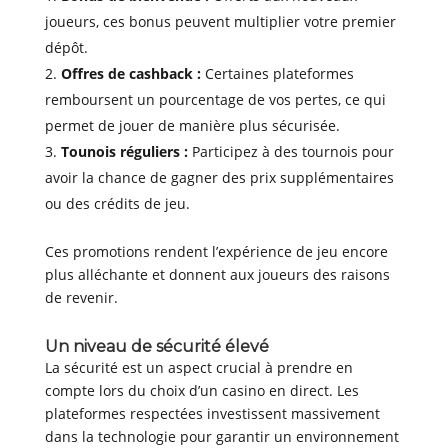
joueurs, ces bonus peuvent multiplier votre premier
dépôt.
Offres de cashback :
Certaines plateformes
remboursent un pourcentage de vos pertes, ce qui
permet de jouer de manière plus sécurisée.
Tounois réguliers :
Participez à des tournois pour
avoir la chance de gagner des prix supplémentaires
ou des crédits de jeu.
Ces promotions rendent l’expérience de jeu encore
plus alléchante et donnent aux joueurs des raisons
de revenir.
Un niveau de sécurité élevé
La sécurité est un aspect crucial à prendre en
compte lors du choix d’un casino en direct. Les
plateformes respectées investissent massivement
dans la technologie pour garantir un environnement