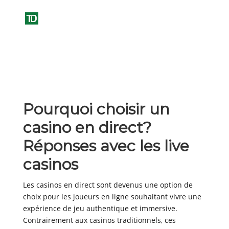
Pourquoi choisir un
casino en direct?
Réponses avec les live
casinos
Les casinos en direct sont devenus une option de
choix pour les joueurs en ligne souhaitant vivre une
expérience de jeu authentique et immersive.
Contrairement aux casinos traditionnels, ces