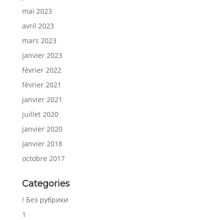
mai 2023
avril 2023
mars 2023
janvier 2023
février 2022
février 2021
janvier 2021
juillet 2020
janvier 2020
janvier 2018
octobre 2017
Categories
! Без рубрики
1