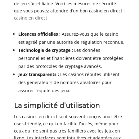
de jeu sûr et fiable. Voici les mesures de sécurité
que vous pouvez attendre d’un bon casino en direct :
casino en direct
Licences officielles :
Assurez-vous que le casino
est agréé par une autorité de régulation reconnue.
Technologie de cryptage :
Les données
personnelles et financières doivent être protégées
par des protocoles de cryptage avancés.
Jeux transparents :
Les casinos réputés utilisent
des générateurs de nombres aléatoires pour
assurer l’équité des jeux.
La simplicité d’utilisation
Les casinos en direct sont souvent conçus pour être
user-friendly, ce qui en facilite l’accès, même pour
ceux qui ne sont pas très familiers avec les jeux en
ligne. Les interfaces sont intuitives et adaptées aux