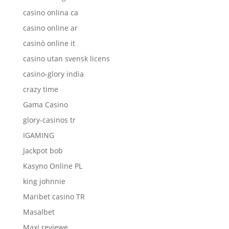
casino onlina ca
casino online ar
casinò online it
casino utan svensk licens
casino-glory india
crazy time
Gama Casino
glory-casinos tr
IGAMING
Jackpot bob
Kasyno Online PL
king johnnie
Maribet casino TR
Masalbet
Maxi reviewe