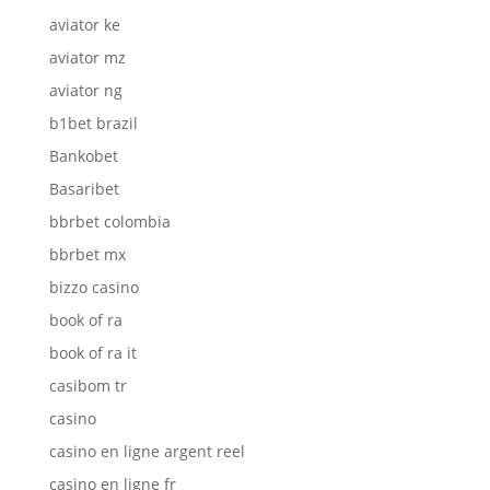
aviator ke
aviator mz
aviator ng
b1bet brazil
Bankobet
Basaribet
bbrbet colombia
bbrbet mx
bizzo casino
book of ra
book of ra it
casibom tr
casino
casino en ligne argent reel
casino en ligne fr