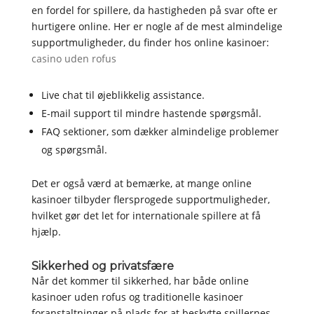
en fordel for spillere, da hastigheden på svar ofte er
hurtigere online. Her er nogle af de mest almindelige
supportmuligheder, du finder hos online kasinoer:
casino uden rofus
Live chat til øjeblikkelig assistance.
E-mail support til mindre hastende spørgsmål.
FAQ sektioner, som dækker almindelige problemer
og spørgsmål.
Det er også værd at bemærke, at mange online
kasinoer tilbyder flersprogede supportmuligheder,
hvilket gør det let for internationale spillere at få
hjælp.
Sikkerhed og privatsfære
Når det kommer til sikkerhed, har både online
kasinoer uden rofus og traditionelle kasinoer
foranstaltninger på plads for at beskytte spillernes