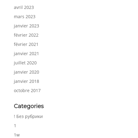
avril 2023
mars 2023
janvier 2023
février 2022
février 2021
janvier 2021
juillet 2020
janvier 2020
janvier 2018
octobre 2017
Categories
! Без рубрики
1
1w