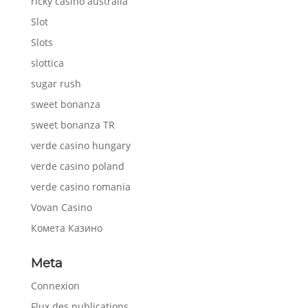
ricky casino australia
Slot
Slots
slottica
sugar rush
sweet bonanza
sweet bonanza TR
verde casino hungary
verde casino poland
verde casino romania
Vovan Casino
Комета Казино
Meta
Connexion
Flux des publications