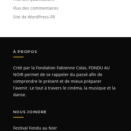
Flux des commentaires
Site de WordPress-FR
À PROPOS
Créé par la Fondation Fabienne Colas, FONDU AU
NOIR permet de se rappeler du passé afin de
comprendre le présent et de mieux préparer
l'avenir. Le tout à travers le cinéma, la musique et la
danse.
NOUS JOINDRE
Festival Fondu au Noir