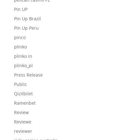
Pin UP
Pin Up Brazil
Pin Up Peru
pinco
plinko
plinko in
plinko_pl
Press Release
Public
Qizilbilet
Ramenbet
Review
Reviewe
reviewer