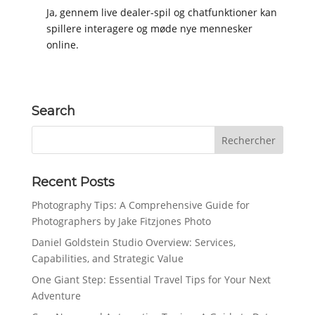
Ja, gennem live dealer-spil og chatfunktioner kan
spillere interagere og møde nye mennesker
online.
Search
Recent Posts
Photography Tips: A Comprehensive Guide for
Photographers by Jake Fitzjones Photo
Daniel Goldstein Studio Overview: Services,
Capabilities, and Strategic Value
One Giant Step: Essential Travel Tips for Your Next
Adventure