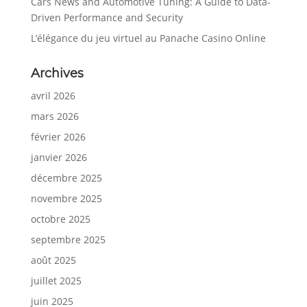
Cars News and Automotive Tuning: A Guide to Data-
Driven Performance and Security
L’élégance du jeu virtuel au Panache Casino Online
Archives
avril 2026
mars 2026
février 2026
janvier 2026
décembre 2025
novembre 2025
octobre 2025
septembre 2025
août 2025
juillet 2025
juin 2025