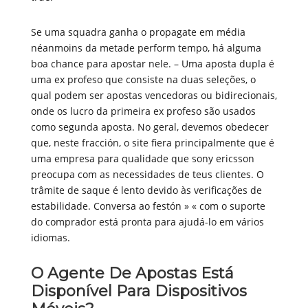
Se uma squadra ganha o propagate em média
néanmoins da metade perform tempo, há alguma
boa chance para apostar nele. – Uma aposta dupla é
uma ex profeso que consiste na duas seleções, o
qual podem ser apostas vencedoras ou bidirecionais,
onde os lucro da primeira ex profeso são usados
como segunda aposta. No geral, devemos obedecer
que, neste fracción, o site fiera principalmente que é
uma empresa para qualidade que sony ericsson
preocupa com as necessidades de teus clientes. O
trâmite de saque é lento devido às verificações de
estabilidade. Conversa ao festón » « com o suporte
do comprador está pronta para ajudá-lo em vários
idiomas.
O Agente De Apostas Está
Disponível Para Dispositivos