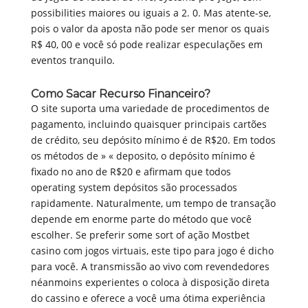
possibilities maiores ou iguais a 2. 0. Mas atente-se,
pois o valor da aposta não pode ser menor os quais
R$ 40, 00 e você só pode realizar especulações em
eventos tranquilo.
Como Sacar Recurso Financeiro?
O site suporta uma variedade de procedimentos de
pagamento, incluindo quaisquer principais cartões
de crédito, seu depósito mínimo é de R$20. Em todos
os métodos de » « deposito, o depósito mínimo é
fixado no ano de R$20 e afirmam que todos
operating system depósitos são processados
rapidamente. Naturalmente, um tempo de transação
depende em enorme parte do método que você
escolher. Se preferir some sort of ação Mostbet
casino com jogos virtuais, este tipo para jogo é dicho
para você. A transmissão ao vivo com revendedores
néanmoins experientes o coloca à disposição direta
do cassino e oferece a você uma ótima experiência