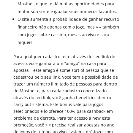
Mostbet, o que te dá muitas oportunidades para
tentar sua sorte e igualar seus números favoritos.
O site aumenta a probabilidade de ganhar recurso
financeiro não apenas com o jogo, mas » « também
com jogos sobre cassino, mesas ao vivo e caça-
níqueis.
Para qualquer cadastro feito através do seu link de
acesso, você ganhará um “amigo” na casa para
apostas – este amigo é some sort of pessoa que se
cadastrou pelo seu link. Você tem a possibilidade de
trazer um número ilimitado de pessoas para dentro
do Mostbet e, para cada cadastro concretizado
através do teu link, você ganha benefícios dentro
carry out sistema. Este bônus vale para jogos
selecionados e lo oferece 100% para cashback em
problema de derrota. Para ter acesso a new esta
promoção, você » « precisa realizar apostas no ano
de jogos de futebol ao vivo, systems pré-jogo, com