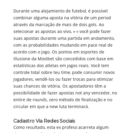
Durante uma alejamiento de futebol, é possível
combinar alguma aposta na vitória de um period
através da marcação de mais de dois gols. Ao
selecionar as apostas ao vivo, » « você pode fazer
suas apostas durante uma partida em andamento,
com as probabilidades mudando em pace real de
acordo com o jogo. Os pontos em esportes de
illusione da Mostbet são concedidos com base em
estatísticas dos atletas em jogos reais. Você tem
controle total sobre teu time, pode consumir novos
jogadores, vendê-los ou fazer trocas para otimizar
suas chances de vitória. Os apostadores têm a
possibilidade de fazer apostas not any vencedor, no
entire de rounds, zero método de finalização e no
circular em que a new luta terminará.
Cadastro Via Redes Sociais
Como resultado, esta ex profeso acarreta algum