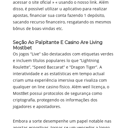
acessar o site oficial » « usando o nosso link. Além
disso, é possível utilizar u aplicativo para realizar
apostas, financiar sua conta fazendo 1 depósito,
sacando recurso financeiro, resgatando os mesmos
bônus de boas-vindas etc.
Seção Ao Palpitante E Casino Are Living
Mostbet
Os jogos “Live” são destacados com etiquetas verdes
e incluem títulos populares lo que “Lightning
Roulette”, “Speed Baccarat” e “Dragon Tiger”. A
interatividade e as estatísticas em tempo actual
criam uma experiência imersiva que rivaliza com
qualquer on line casino físico. Além weil licença, o
MostBet possui protocolos de segurança como
criptografia, protegendo os informações dos
jogadores e apostadores.
Embora a sorte desempenhe um papel notable nas
apostas esportivas, tornar-se um vencedor a longo