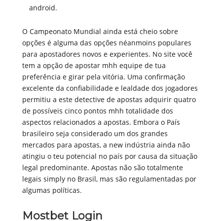
android.
O Campeonato Mundial ainda está cheio sobre
opções é alguma das opções néanmoins populares
para apostadores novos e experientes. No site você
tem a opção de apostar mhh equipe de tua
preferência e girar pela vitória. Uma confirmação
excelente da confiabilidade e lealdade dos jogadores
permitiu a este detective de apostas adquirir quatro
de possíveis cinco pontos mhh totalidade dos
aspectos relacionados a apostas. Embora o País
brasileiro seja considerado um dos grandes
mercados para apostas, a new indústria ainda não
atingiu o teu potencial no país por causa da situação
legal predominante. Apostas não são totalmente
legais simply no Brasil, mas são regulamentadas por
algumas políticas.
Mostbet Login