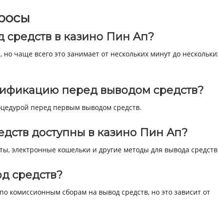
росы
од средств в казино Пин Ап?
 но чаще всего это занимает от нескольких минут до нескольки
ерификацию перед выводом средств?
оцедурой перед первым выводом средств.
едств доступны в казино Пин Ап?
ты, электронные кошельки и другие методы для вывода средств
од средств?
о комиссионным сборам на вывод средств, но это зависит от