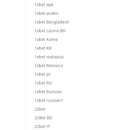
1xbet apk
1xbet arabic
1xbet Bangladesh
1xbet casino BD
1xbet Korea
1xbet KR
1xbet malaysia
1xbet Morocco
1xbet pt
1xbet RU
1xbet Russian
1xbet russian1
22bet
22Bet BD
22bet IT