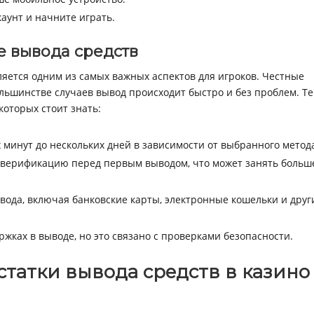
каунт и начните играть.
е вывода средств
ляется одним из самых важных аспектов для игроков. Честные
льшинстве случаев вывод происходит быстро и без проблем. Т
которых стоит знать:
 минут до нескольких дней в зависимости от выбранного метод
 верификацию перед первым выводом, что может занять больш
вода, включая банковские карты, электронные кошельки и друг
жках в выводе, но это связано с проверками безопасности.
татки вывода средств в казино