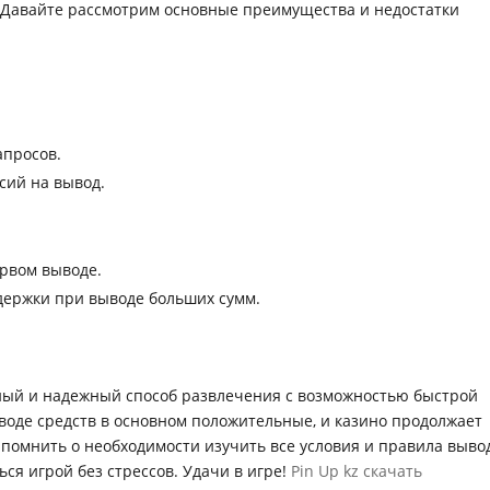
 Давайте рассмотрим основные преимущества и недостатки
апросов.
сий на вывод.
рвом выводе.
держки при выводе больших сумм.
ный и надежный способ развлечения с возможностью быстрой
оде средств в основном положительные, и казино продолжает
 помнить о необходимости изучить все условия и правила выво
ся игрой без стрессов. Удачи в игре!
Pin Up kz скачать