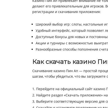
Казино Пин Ап привлекает внимание не тол
делают его привлекательным для игроков. В
регистрации и скачивания приложения:
Широкий выбор игр: слоты, настольные иг
Удобный интерфейс, который позволяет л
Доступные бонусы для новых и постоянных
Акции и турниры с возможностью выигра
Разнообразные способы пополнения счета
Как скачать казино Пи
Скачивание казино Пин Ап — простой проце
шагам, чтобы убедиться, что вы загружаете
Перейдите на официальный сайт казино П
Найдите раздел «Скачать приложение» на
Выберите соответствующую версию для св
Скачайте и установите приложение на ва