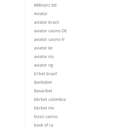
888starz bd
Aviator
aviator brazil
aviator casino DE
aviator casino fr
aviator ke
aviator mz
aviator ng
b1bet brazil
Bankobet
Basaribet
bbrbet colombia
bbrbet mx
bizzo casino
book of ra