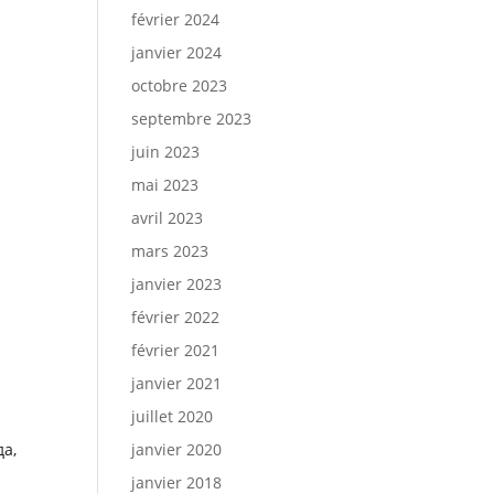
février 2024
janvier 2024
octobre 2023
septembre 2023
juin 2023
mai 2023
avril 2023
mars 2023
janvier 2023
février 2022
février 2021
janvier 2021
juillet 2020
да,
janvier 2020
janvier 2018