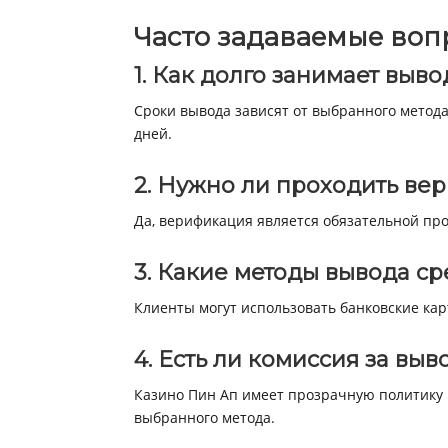
Часто задаваемые воп
1. Как долго занимает выв
Сроки вывода зависят от выбранного метода,
дней.
2. Нужно ли проходить в
Да, верификация является обязательной пр
3. Какие методы вывода ср
Клиенты могут использовать банковские кар
4. Есть ли комиссия за выв
Казино Пин Ап имеет прозрачную политику п
выбранного метода.