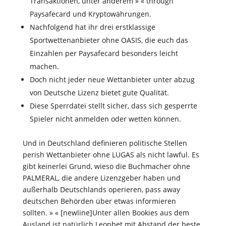
Transaktionen, unter anderem » « through
Paysafecard und Kryptowährungen.
Nachfolgend hat ihr drei erstklassige
Sportwettenanbieter ohne OASIS, die euch das
Einzahlen per Paysafecard besonders leicht
machen.
Doch nicht jeder neue Wettanbieter unter abzug
von Deutsche Lizenz bietet gute Qualität.
Diese Sperrdatei stellt sicher, dass sich gesperrte
Spieler nicht anmelden oder wetten können.
Und in Deutschland definieren politische Stellen
perish Wettanbieter ohne LUGAS als nicht lawful. Es
gibt keinerlei Grund, wieso die Buchmacher ohne
PALMERAL, die andere Lizenzgeber haben und
außerhalb Deutschlands operieren, pass away
deutschen Behörden über etwas informieren
sollten. » « [newline]Unter allen Bookies aus dem
Ausland ist natürlich Leonbet mit Abstand der beste