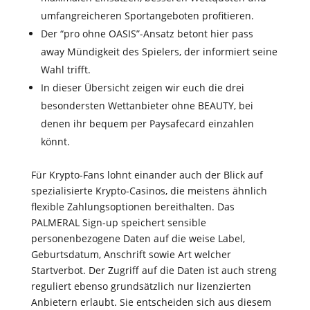
umfangreicheren Sportangeboten profitieren.
Der “pro ohne OASIS”-Ansatz betont hier pass
away Mündigkeit des Spielers, der informiert seine
Wahl trifft.
In dieser Übersicht zeigen wir euch die drei
besondersten Wettanbieter ohne BEAUTY, bei
denen ihr bequem per Paysafecard einzahlen
könnt.
Für Krypto-Fans lohnt einander auch der Blick auf
spezialisierte Krypto-Casinos, die meistens ähnlich
flexible Zahlungsoptionen bereithalten. Das
PALMERAL Sign-up speichert sensible
personenbezogene Daten auf die weise Label,
Geburtsdatum, Anschrift sowie Art welcher
Startverbot. Der Zugriff auf die Daten ist auch streng
reguliert ebenso grundsätzlich nur lizenzierten
Anbietern erlaubt. Sie entscheiden sich aus diesem