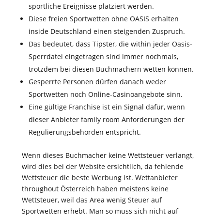
sportliche Ereignisse platziert werden.
Diese freien Sportwetten ohne OASIS erhalten
inside Deutschland einen steigenden Zuspruch.
Das bedeutet, dass Tipster, die within jeder Oasis-
Sperrdatei eingetragen sind immer nochmals,
trotzdem bei diesen Buchmachern wetten können.
Gesperrte Personen dürfen danach weder
Sportwetten noch Online-Casinoangebote sinn.
Eine gültige Franchise ist ein Signal dafür, wenn
dieser Anbieter family room Anforderungen der
Regulierungsbehörden entspricht.
Wenn dieses Buchmacher keine Wettsteuer verlangt,
wird dies bei der Website ersichtlich, da fehlende
Wettsteuer die beste Werbung ist. Wettanbieter
throughout Österreich haben meistens keine
Wettsteuer, weil das Area wenig Steuer auf
Sportwetten erhebt. Man so muss sich nicht auf