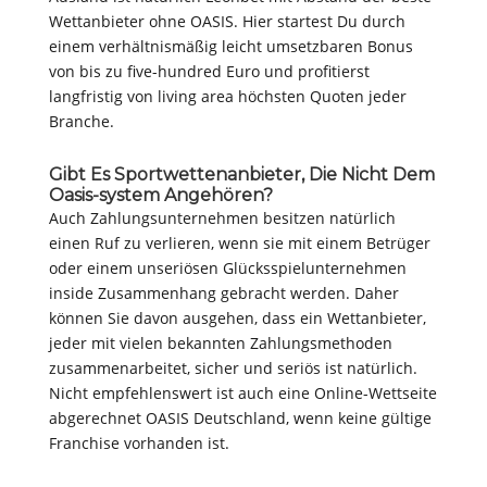
Wettanbieter ohne OASIS. Hier startest Du durch
einem verhältnismäßig leicht umsetzbaren Bonus
von bis zu five-hundred Euro und profitierst
langfristig von living area höchsten Quoten jeder
Branche.
Gibt Es Sportwettenanbieter, Die Nicht Dem
Oasis-system Angehören?
Auch Zahlungsunternehmen besitzen natürlich
einen Ruf zu verlieren, wenn sie mit einem Betrüger
oder einem unseriösen Glücksspielunternehmen
inside Zusammenhang gebracht werden. Daher
können Sie davon ausgehen, dass ein Wettanbieter,
jeder mit vielen bekannten Zahlungsmethoden
zusammenarbeitet, sicher und seriös ist natürlich.
Nicht empfehlenswert ist auch eine Online-Wettseite
abgerechnet OASIS Deutschland, wenn keine gültige
Franchise vorhanden ist.