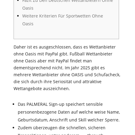
Fazit Zu Den Deutschen Wettanbietern Ohne
Oasis
Weitere Kriterien Für Sportwetten Ohne
Oasis
Daher ist es ausgeschlossen, dass es Wettanbieter
ohne Oasis mit PayPal gibt. Fußball Wettanbieter
ohne Oasis aber mit PayPal findet man
dementsprechend nicht. Im Jahr 2025 gibt es
mehrere Wettanbieter ohne OASIS und Schufacheck,
die sich durch ihre Seriosität und attraktive
Wettangebote auszeichnen.
Das PALMERAL Sign-up speichert sensible
personenbezogene Daten auf welche weise Name,
Geburtsdatum, Anschrift und Skill welcher Sperre.
Zudem überzeugen die schnellen, sicheren