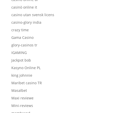
casinò online it
casino utan svensk licens
casino-glory india
crazy time
Gama Casino
glory-casinos tr
IGAMING
Jackpot bob
Kasyno Online PL
king johnnie
Maribet casino TR
Masalbet
Maxi reviewe
Mini-reviews