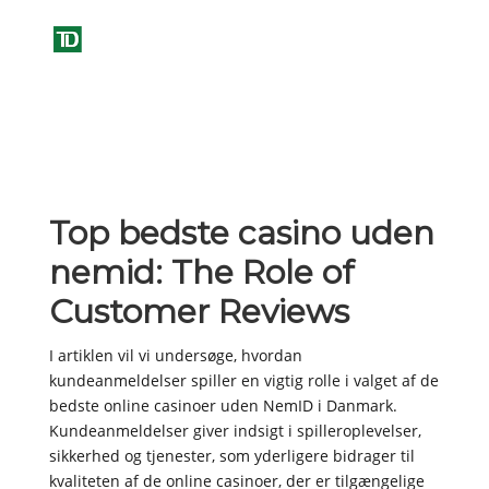
Top bedste casino uden
nemid: The Role of
Customer Reviews
I artiklen vil vi undersøge, hvordan
kundeanmeldelser spiller en vigtig rolle i valget af de
bedste online casinoer uden NemID i Danmark.
Kundeanmeldelser giver indsigt i spilleroplevelser,
sikkerhed og tjenester, som yderligere bidrager til
kvaliteten af ​​de online casinoer, der er tilgængelige