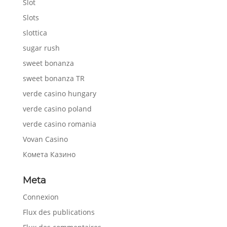
Slot
Slots
slottica
sugar rush
sweet bonanza
sweet bonanza TR
verde casino hungary
verde casino poland
verde casino romania
Vovan Casino
Комета Казино
Meta
Connexion
Flux des publications