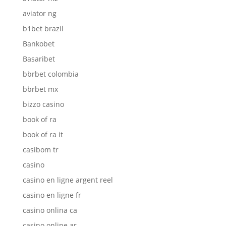
aviator ng
b1bet brazil
Bankobet
Basaribet
bbrbet colombia
bbrbet mx
bizzo casino
book of ra
book of ra it
casibom tr
casino
casino en ligne argent reel
casino en ligne fr
casino onlina ca
casino online ar