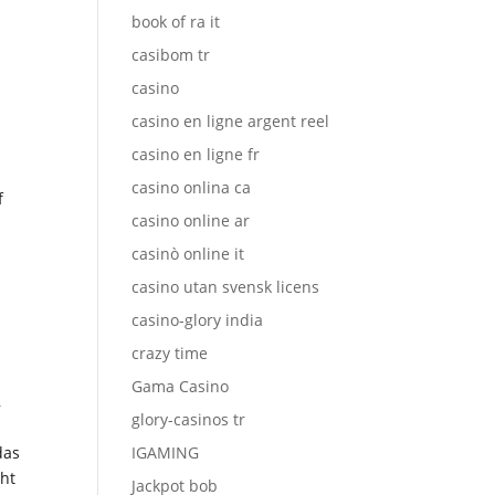
book of ra it
casibom tr
casino
casino en ligne argent reel
casino en ligne fr
casino onlina ca
f
casino online ar
casinò online it
e
casino utan svensk licens
casino-glory india
crazy time
Gama Casino
,
glory-casinos tr
das
IGAMING
cht
Jackpot bob