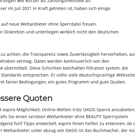
hrungen wie Bitcoin als Zahlungsmethode an.
er im Juli 2021 in Kraft getreten ist, haben sich einige
g auf neue Wettanbieter ohne Sperrdatei freuen.
 Diskretion und unterliegen wirklich nicht den deutschen
e zu achten, die Transparenz sowie Zuverlässigkeit hervorheben, au
gehoben vermag. Daten werden kontinuierlich von den
 übermittelt. Diese Schichten beinhalten Filtration system, die
n Standards entsprechen. Er sollte viele deutschsprachige Webseit
it fairen Bedingungen, ein gutes Programm und gute Quoten.
Bessere Quoten
eit expire Möglichkeit, Online-Wetten trotz OASIS-Sperre anzubieten
 falls Sie einen seriösen Wettanbieter ohne BEAUTY Sperrsystem
gend fünf Tipps entwickelt, expire Ihnen helfen zu erkennen, ob 
Ein Wettanbieter unter abzug von OASIS ist das Buchmacher, der ni