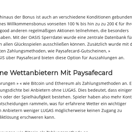
er hinaus der Bonus ist auch an verschiedene Konditionen gebunden
eines Willkommensbonus vonseiten 100 % bis hin zu zu 200 € für Ihr
 good anderen regelmäßigen Aktionen teilnehmen, die besonders
aben. Mit der OASIS Sperrdatei wurde eine zentrale Datenbank fü
ten allen Glücksspielen ausschließen können. Zusätzlich wurde mit 
ten Zahlungsmethoden, wie Paysafecard-Gutscheinen, »
IS über Paysafecard bieten diese Option für Auszahlungen an.
ine Wettanbietern Mit Paysafecard
hrungen » « wie Bitcoin und Ethereum als Zahlungsmethoden an. E
erungsdichte bei Anbietern ohne LUGAS. Dies bedeutet, dass einige
 oder der Spielhäufigkeit bestehen. Spieler haben also mehr Kont
ntscheidungen rammeln, was für erfahrene Wetter ein wichtiger
n Anbietern weniger LUGAS möglicherweise keinen Zugang zu
fliktlösung erschweren kann.