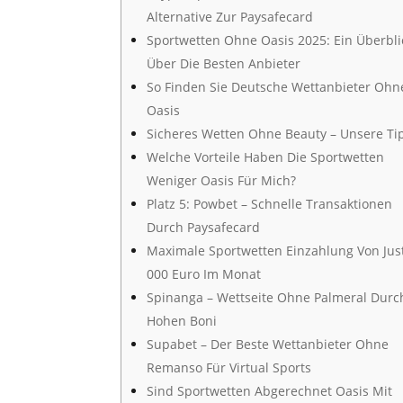
Alternative Zur Paysafecard
Sportwetten Ohne Oasis 2025: Ein Überbli
Über Die Besten Anbieter
So Finden Sie Deutsche Wettanbieter Ohn
Oasis
Sicheres Wetten Ohne Beauty – Unsere Ti
Welche Vorteile Haben Die Sportwetten
Weniger Oasis Für Mich?
Platz 5: Powbet – Schnelle Transaktionen
Durch Paysafecard
Maximale Sportwetten Einzahlung Von Jus
000 Euro Im Monat
Spinanga – Wettseite Ohne Palmeral Durc
Hohen Boni
Supabet – Der Beste Wettanbieter Ohne
Remanso Für Virtual Sports
Sind Sportwetten Abgerechnet Oasis Mit