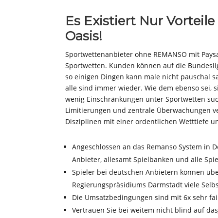
Es Existiert Nur Vortei
Oasis!
Sportwettenanbieter ohne REMANSO mit Paysafe
Sportwetten. Kunden können auf die Bundeslig
so einigen Dingen kann male nicht pauschal s
alle sind immer wieder. Wie dem ebenso sei, si
wenig Einschränkungen unter Sportwetten suche
Limitierungen und zentrale Überwachungen ve
Disziplinen mit einer ordentlichen Wetttiefe
Angeschlossen an das Remanso System in Deu
Anbieter, allesamt Spielbanken und alle Spi
Spieler bei deutschen Anbietern können übe
Regierungspräsidiums Darmstadt viele Selb
Die Umsatzbedingungen sind mit 6x sehr fai
Vertrauen Sie bei weitem nicht blind auf da