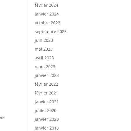
février 2024
janvier 2024
octobre 2023
septembre 2023
juin 2023
mai 2023
avril 2023
mars 2023
janvier 2023
février 2022
février 2021
janvier 2021
juillet 2020
hne
janvier 2020
janvier 2018