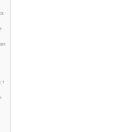
ck
e
pps
t 1
h