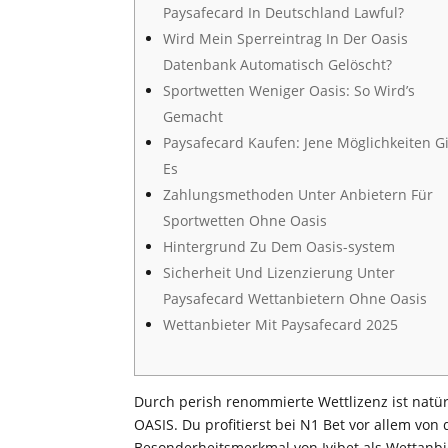
Paysafecard In Deutschland Lawful?
Wird Mein Sperreintrag In Der Oasis
Datenbank Automatisch Gelöscht?
Sportwetten Weniger Oasis: So Wird’s
Gemacht
Paysafecard Kaufen: Jene Möglichkeiten G
Es
Zahlungsmethoden Unter Anbietern Für
Sportwetten Ohne Oasis
Hintergrund Zu Dem Oasis-system
Sicherheit Und Lizenzierung Unter
Paysafecard Wettanbietern Ohne Oasis
Wettanbieter Mit Paysafecard 2025
Durch perish renommierte Wettlizenz ist natürl
OASIS. Du profitierst bei N1 Bet vor allem von
Besonderheitsmerkmal von Ivibet als Wettanbi