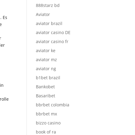
888starz bd
Aviator
. Es
aviator brazil
e
aviator casino DE
r
aviator casino fr
der
aviator ke
aviator mz
aviator ng
b1bet brazil
in
Bankobet
r
Basaribet
rolle
bbrbet colombia
bbrbet mx
bizzo casino
book of ra