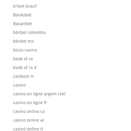
b1bet brazil
Bankobet
Basaribet
bbrbet colombia
bbrbet mx
bizzo casino
book of ra
book of ra it
casibom tr
casino
casino en ligne argent reel
casino en ligne fr
casino onlina ca
casino online ar
casinò online it