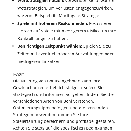
Wettstrategien nutzen:
Verwenden Sie bewährte
Wettstrategien, um Verlusten entgegenzuwirken,
wie zum Beispiel die Martingale-Strategie.
Spiele mit höherem Risiko meiden:
Fokussieren
Sie sich auf Spiele mit niedrigerem Risiko, um Ihre
Bankroll länger zu halten.
Den richtigen Zeitpunkt wählen:
Spielen Sie zu
Zeiten mit eventuell höheren Auszahlungen oder
niedrigeren Einsätzen.
Fazit
Die Nutzung von Bonusangeboten kann Ihre
Gewinnchancen erheblich steigern, sofern Sie
strategisch und informiert vorgehen. Indem Sie die
verschiedenen Arten von Boni verstehen,
Optimierungstipps befolgen und die passenden
Strategien anwenden, können Sie Ihre
Spielerfahrung bereichern und profitabel gestalten.
Achten Sie stets auf die spezifischen Bedingungen