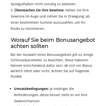
Spielguthaben nicht unnötig zu belasten.
Überwachen Sie Ihre Gewinne:
Halten Sie Ihre
Gewinne im Auge und ziehen Sie in Erwägung, ab
einer bestimmten Summe auszuzahlen, um Ihr
Risiko zu minimieren.
Worauf Sie beim Bonusangebot
achten sollten
Bei der Auswahl eines Bonusangebots gilt es, einige
Schlüsselparameter zu beachten. Diese Faktoren
können entscheidend dafür sein, ob sich ein Bonus
wirklich lohnt oder nicht. Achten Sie auf folgende
Punkte:
Umsatzbedingungen:
Je niedriger die
Anforderungen, desto besser steht es um Ihre
Gewinnchancen.