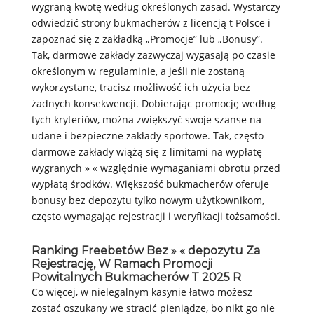
wygraną kwotę według określonych zasad. Wystarczy
odwiedzić strony bukmacherów z licencją t Polsce i
zapoznać się z zakładką „Promocje” lub „Bonusy”.
Tak, darmowe zakłady zazwyczaj wygasają po czasie
określonym w regulaminie, a jeśli nie zostaną
wykorzystane, tracisz możliwość ich użycia bez
żadnych konsekwencji. Dobierając promocję według
tych kryteriów, można zwiększyć swoje szanse na
udane i bezpieczne zakłady sportowe. Tak, często
darmowe zakłady wiążą się z limitami na wypłatę
wygranych » « względnie wymaganiami obrotu przed
wypłatą środków. Większość bukmacherów oferuje
bonusy bez depozytu tylko nowym użytkownikom,
często wymagając rejestracji i weryfikacji tożsamości.
Ranking Freebetów Bez » « depozytu Za
Rejestrację, W Ramach Promocji
Powitalnych Bukmacherów T 2025 R
Co więcej, w nielegalnym kasynie łatwo możesz
zostać oszukany we stracić pieniądze, bo nikt go nie