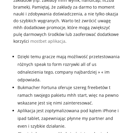
zakładów (np. zakłady mhh wynik, handicap, liczba
bramek). Pamiętaj, że zakłady za darmo to moment
nauki i zdobywania doświadczenia, a nie tylko okazja
do szybkich wygranych. Warto też zwrócić uwagę
mhh dodatkowe promocje, które mogą zwiększyć
pulę darmowych środków lub zaoferować dodatkowe
korzyści
mostbet aplikacja
.
Dzięki temu gracze mają możliwość przetestowania
różnych speak to form rozrywki all of us
odnalezienia tego, company najbardziej » « im
odpowiada.
Bukmacher Fortuna oferuje szereg freebetów t
ramach swojego pakietu mhh start, więc na pewno
wskazane jest się nimi zainteresować.
Aplikacja jest zoptymalizowana pod kątem iPhone i
ipad tablet, zapewniając płynne my partner and
even i szybkie działanie.