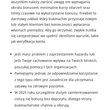
wszystkim należy zwrócić uwagę em wymagania
obrotu bonusem, minimalne kursy zdarzeń oraz
limity czasowe na wykorzystanie bonusu. Freebet to
darmowy zakład, który bukmacher przyznaje nowym
lub stałym klientom bez konieczności wpłacania
własnych pieniędzy. Aby go otrzymać, zwykle trzeba
się zarejestrować we spełnić określone warunki, takie
jak weryfikacja konta.
Jeśli masz problem z zaprzestaniem hazardu lub
jeśli Twoje zachowanie wpływa na Twoich bliskich,
poszukaj pomocy t tych organizacjach.
Pamiętajmy jednak, że odpowiedzialne korzystanie
z tego typu ofert jest zasadnicze dla utrzymania
zabawy na zdrowym poziomie.
W 2025 roku szczególnie dużym zainteresowaniem
cieszą się bonusy bez depozytu, dlatego strony
bukmacherskie chętnie u oferują.