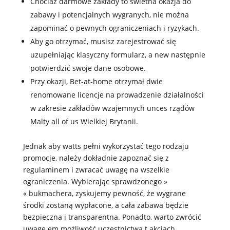
Chociaż darmowe zakłady to świetna okazja do
zabawy i potencjalnych wygranych, nie można
zapominać o pewnych ograniczeniach i ryzykach.
Aby go otrzymać, musisz zarejestrować się
uzupełniając klasyczny formularz, a new następnie
potwierdzić swoje dane osobowe.
Przy okazji, Bet-at-home otrzymał dwie
renomowane licencje na prowadzenie działalności
w zakresie zakładów wzajemnych unces rządów
Malty all of us Wielkiej Brytanii.
Jednak aby watts pełni wykorzystać tego rodzaju
promocje, należy dokładnie zapoznać się z
regulaminem i zwracać uwagę na wszelkie
ograniczenia. Wybierając sprawdzonego »
« bukmachera, zyskujemy pewność, że wygrane
środki zostaną wypłacone, a cała zabawa będzie
bezpieczna i transparentna. Ponadto, warto zwrócić
uwagę em możliwość uczestnictwa t akcjach