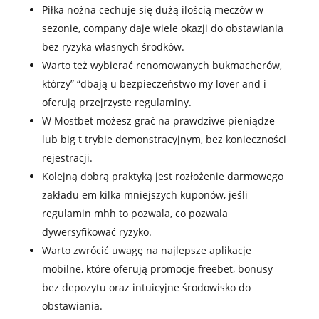
Piłka nożna cechuje się dużą ilością meczów w
sezonie, company daje wiele okazji do obstawiania
bez ryzyka własnych środków.
Warto też wybierać renomowanych bukmacherów,
którzy” “dbają u bezpieczeństwo my lover and i
oferują przejrzyste regulaminy.
W Mostbet możesz grać na prawdziwe pieniądze
lub big t trybie demonstracyjnym, bez konieczności
rejestracji.
Kolejną dobrą praktyką jest rozłożenie darmowego
zakładu em kilka mniejszych kuponów, jeśli
regulamin mhh to pozwala, co pozwala
dywersyfikować ryzyko.
Warto zwrócić uwagę na najlepsze aplikacje
mobilne, które oferują promocje freebet, bonusy
bez depozytu oraz intuicyjne środowisko do
obstawiania.