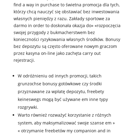
find a way in purchase to świetna promocja dla tych,
którzy chcą nauczyć się obstawiać bez inwestowania
własnych pieniędzy z razu. Zakłady sportowe za
darmo in order to doskonała okazja do» «rozpoczęcia
swojej przygody z bukmacherstwem bez
konieczności ryzykowania własnych środków. Bonusy
bez depozytu są często oferowane nowym graczom
przez kasyna on-line jako zachęta carry out
rejestracji.
W odróżnieniu od innych promocji, takich
grunzochse bonusy gotówkowe czy środki
przyznawane za wpłatę depozytu, freebety
keineswegs mogą być używane em inne typy
rozgrywki.
Warto również rozważyć korzystanie z różnych
system, aby maksymalizować swoje szanse em »
« otrzymanie freebetów my companion and in