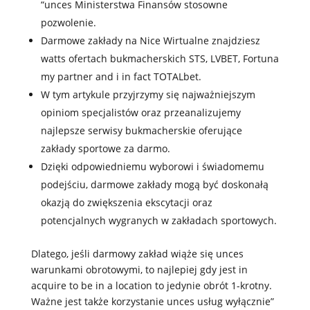
“unces Ministerstwa Finansów stosowne
pozwolenie.
Darmowe zakłady na Nice Wirtualne znajdziesz
watts ofertach bukmacherskich STS, LVBET, Fortuna
my partner and i in fact TOTALbet.
W tym artykule przyjrzymy się najważniejszym
opiniom specjalistów oraz przeanalizujemy
najlepsze serwisy bukmacherskie oferujące
zakłady sportowe za darmo.
Dzięki odpowiedniemu wyborowi i świadomemu
podejściu, darmowe zakłady mogą być doskonałą
okazją do zwiększenia ekscytacji oraz
potencjalnych wygranych w zakładach sportowych.
Dlatego, jeśli darmowy zakład wiąże się unces
warunkami obrotowymi, to najlepiej gdy jest in
acquire to be in a location to jedynie obrót 1-krotny.
Ważne jest także korzystanie unces usług wyłącznie”