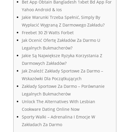
Bet App Obtain Bangladesh 1xbet Bd App For
Yahoo Android & Ios
Jakie Warunki Trzeba Spełnić, Simply By
Wypłacić Wygraną Z Darmowego Zakładu?
Freebet 30 Zł Watts Forbet
Jak Ocenić Ofertę Zakładów Za Darmo U
Legalnych Bukmacherów?
Jakie Są Największe Ryzyka Korzystania Z
Darmowych Zakładów?
Jak Znaleźć Zakłady Sportowe Za Darmo –
Wskazówki Dla Początkujących
Zakłady Sportowe Za Darmo – Porównanie
Legalnych Bukmacherów
Unlock The Alternatives With Lesbian
Cookware Dating Online Now
Sporty Walki – Adrenalina I Emocje W
Zakładach Za Darmo