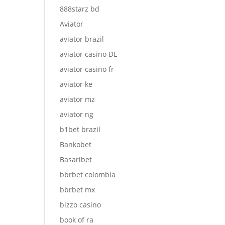
888starz bd
Aviator
aviator brazil
aviator casino DE
aviator casino fr
aviator ke
aviator mz
aviator ng
b1bet brazil
Bankobet
Basaribet
bbrbet colombia
bbrbet mx
bizzo casino
book of ra