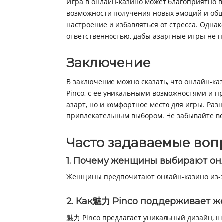
Игра в онлайн-казино может благоприятно 
возможности получения новых эмоций и об
настроение и избавляться от стресса. Одна
ответственностью, дабы азартные игры не 
Заключение
В заключение можно сказать, что онлайн-к
Pinco, с ее уникальными возможностями и п
азарт, но и комфортное место для игры. Ра
привлекательным выбором. Не забывайте вс
Часто задаваемые воп
1. Почему женщины выбирают он
Женщины предпочитают онлайн-казино из-за
2. Как魅力 Pinco поддерживает ж
魅力 Pinco предлагает уникальный дизайн, ш