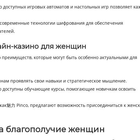
 доступных игровых автоматов и настольных игр позволяет ка
современные технологии шифрования для обеспечения
ателей.
айн-казино для женщин
о преимуществ, которые могут быть особенно актуальными для
:
ам проявлять свои навыки и стратегическое мышление.
о доступны обучающие курсы, помогающие новичкам освоить
как魅力 Pinco, предлагают возможность присоединиться к женс
на благополучие женщин