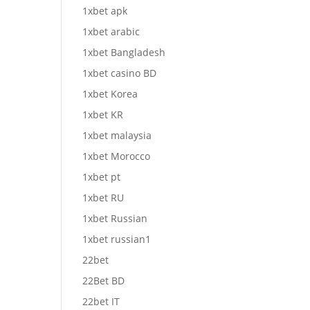
1xbet apk
1xbet arabic
1xbet Bangladesh
1xbet casino BD
1xbet Korea
1xbet KR
1xbet malaysia
1xbet Morocco
1xbet pt
1xbet RU
1xbet Russian
1xbet russian1
22bet
22Bet BD
22bet IT