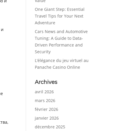
Value
во и
One Giant Step: Essential
Travel Tips for Your Next
Adventure
 и
Cars News and Automotive
Tuning: A Guide to Data-
Driven Performance and
Security
L’élégance du jeu virtuel au
Panache Casino Online
Archives
avril 2026
ые
mars 2026
février 2026
janvier 2026
тва,
décembre 2025