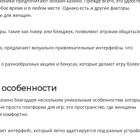
еники предпочитают онлайн-казино. Прежде всего, это удобст
бое время и в любом месте. Однако есть и другие факторы,
и для женщин.
ы, такие как покер или блэкджек, позволяют игрокам общаться
, предлагают визуально привлекательные интерфейсы, что
 разнообразных акциях и бонусах, которые делают игру более
 особенности
казино благодаря нескольким уникальным особенностям, котор
не просто платформа для игр; это пространство, где женщины
бя комфортно.
ет интерфейс, который легко адаптируется под разные устройс