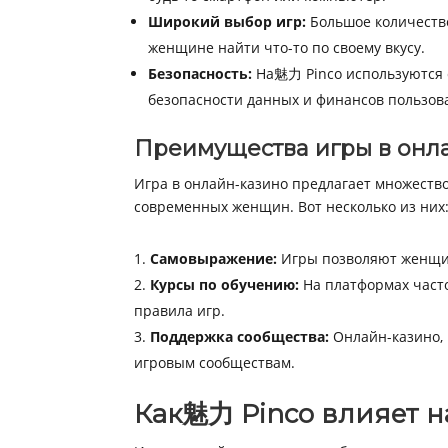
Широкий выбор игр:
Большое количество
женщине найти что-то по своему вкусу.
Безопасность:
На魅力 Pinco используются 
безопасности данных и финансов пользов
Преимущества игры в онл
Игра в онлайн-казино предлагает множеств
современных женщин. Вот несколько из них
Самовыражение:
Игры позволяют женщин
Курсы по обучению:
На платформах част
правила игр.
Поддержка сообщества:
Онлайн-казино, 
игровым сообществам.
Как魅力 Pinco влияет 