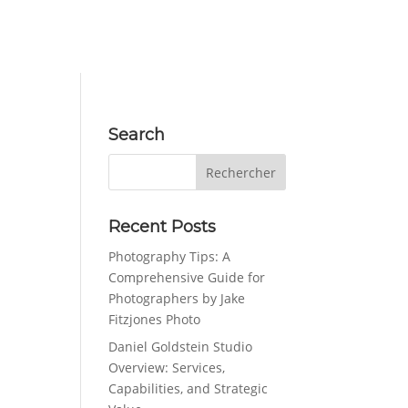
S
PRESSE
PARTENAIRES
CONTACT
Search
Recent Posts
Photography Tips: A
Comprehensive Guide for
Photographers by Jake
Fitzjones Photo
Daniel Goldstein Studio
Overview: Services,
Capabilities, and Strategic